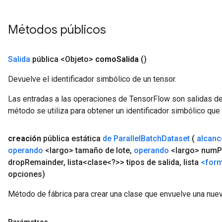
Métodos públicos
Salida
pública <Objeto>
como
Salida
()
Devuelve el identificador simbólico de un tensor.
Las entradas a las operaciones de TensorFlow son salidas de
método se utiliza para obtener un identificador simbólico que 
creación
pública estática
de Parallel
Batch
Dataset
(
alcanc
operando
<largo> tamaño de lote
,
operando
<largo> num
P
drop
Remainder
,
lista<clase<?>> tipos de salida
,
lista
<for
opciones)
Método de fábrica para crear una clase que envuelve una nuev