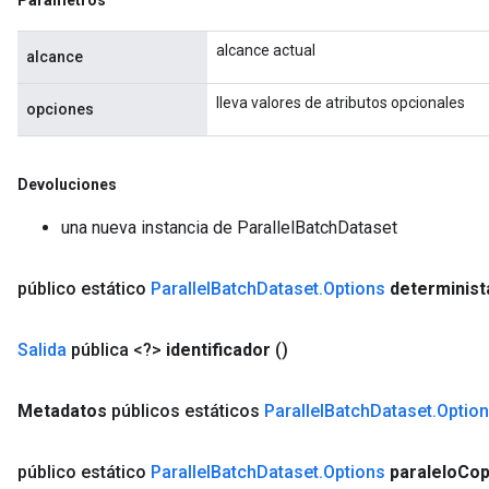
Parámetros
alcance actual
alcance
lleva valores de atributos opcionales
opciones
Devoluciones
una nueva instancia de ParallelBatchDataset
público estático
Parallel
Batch
Dataset
.
Options
determinist
Salida
pública <?>
identificador
()
Metadatos
públicos estáticos
Parallel
Batch
Dataset
.
Optio
público estático
Parallel
Batch
Dataset
.
Options
paralelo
Cop