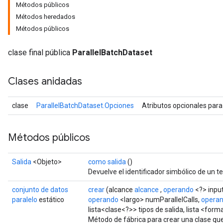
Métodos públicos
Métodos heredados
Métodos públicos
clase final pública
ParallelBatchDataset
Clases anidadas
clase
ParallelBatchDataset.Opciones
Atributos opcionales par
Métodos públicos
Salida
<Objeto>
como salida
()
Devuelve el identificador simbólico de un te
conjunto de datos
crear
(alcance
alcance
,
operando
<?> inpu
paralelo
estático
operando
<largo> numParallelCalls,
opera
lista<clase<?>> tipos de salida, lista <for
Método de fábrica para crear una clase qu