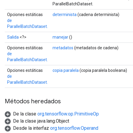
ize
ParallelBatchDataset.
Opciones estáticas
determinista
(cadena determinista)
de
ParallelBatchDataset.
Salida
<?>
manejar
()
Requantize
ize
Opciones estáticas
metadatos
(metadatos de cadena)
AndReluAndRequantize
de
u
ParallelBatchDataset.
uAndRequantize
Opciones estáticas
copia paralela
(copia paralela booleana)
de
ParallelBatchDataset.
AndRelu
AndReluAndRequantize
Métodos heredados
ize
De la clase
org.tensorflow.op.PrimitiveOp
De la clase java.lang.Object
Requantize
Desde la interfaz
org.tensorflow.Operand
ize