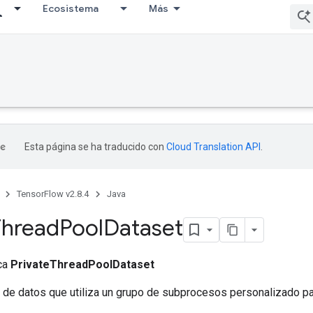
Ecosistema
Más
Esta página se ha traducido con
Cloud Translation API
.
TensorFlow v2.8.4
Java
Thread
Pool
Dataset
ica
PrivateThreadPoolDataset
 de datos que utiliza un grupo de subprocesos personalizado pa