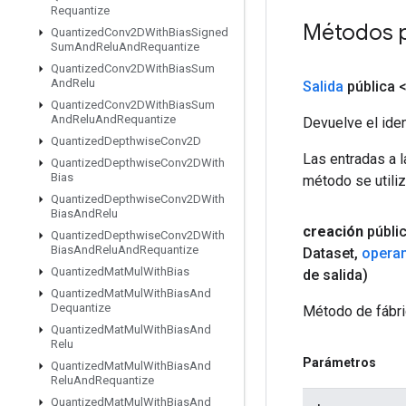
Requantize
Métodos 
Quantized
Conv2DWith
Bias
Signed
Sum
And
Relu
And
Requantize
Quantized
Conv2DWith
Bias
Sum
And
Relu
Salida
pública 
Quantized
Conv2DWith
Bias
Sum
And
Relu
And
Requantize
Devuelve el iden
Quantized
Depthwise
Conv2D
Las entradas a 
Quantized
Depthwise
Conv2DWith
Bias
método se utiliz
Quantized
Depthwise
Conv2DWith
Bias
And
Relu
creación
públi
Quantized
Depthwise
Conv2DWith
Bias
And
Relu
And
Requantize
Dataset
,
opera
Quantized
Mat
Mul
With
Bias
de salida)
Quantized
Mat
Mul
With
Bias
And
Dequantize
Método de fábri
Quantized
Mat
Mul
With
Bias
And
Relu
Parámetros
Quantized
Mat
Mul
With
Bias
And
Relu
And
Requantize
Quantized
Mat
Mul
With
Bias
And