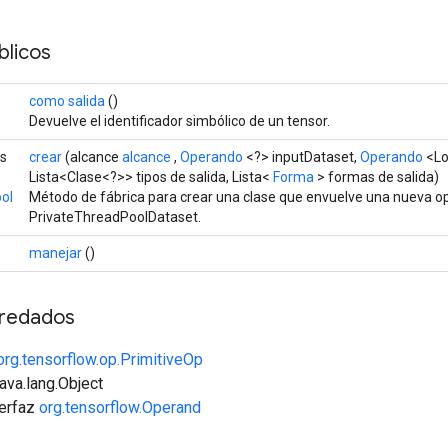
licos
como salida
()
Devuelve el identificador simbólico de un tensor.
os
crear
(alcance
alcance
,
Operando
<?> inputDataset,
Operando
<Lo
Lista<Clase<?>> tipos de salida, Lista<
Forma
> formas de salida)
ol
Método de fábrica para crear una clase que envuelve una nueva o
PrivateThreadPoolDataset.
manejar
()
redados
org.tensorflow.op.PrimitiveOp
java.lang.Object
terfaz
org.tensorflow.Operand