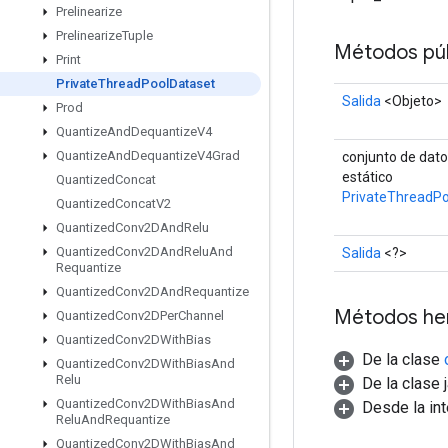
Prelinearize
Prelinearize
Tuple
Métodos púb
Print
Private
Thread
Pool
Dataset
Salida
<Objeto>
Prod
Quantize
And
Dequantize
V4
Quantize
And
Dequantize
V4Grad
conjunto de dat
estático
Quantized
Concat
PrivateThreadPo
Quantized
Concat
V2
Quantized
Conv2DAnd
Relu
Quantized
Conv2DAnd
Relu
And
Salida
<?>
Requantize
Quantized
Conv2DAnd
Requantize
Métodos he
Quantized
Conv2DPer
Channel
Quantized
Conv2DWith
Bias
De la clase
Quantized
Conv2DWith
Bias
And
Relu
De la clase 
Quantized
Conv2DWith
Bias
And
Desde la in
Relu
And
Requantize
Quantized
Conv2DWith
Bias
And