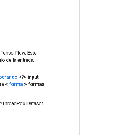
 TensorFlow. Este
lo de la entrada.
perando
<?> input
sta <
forma
> formas
ateThreadPoolDataset.