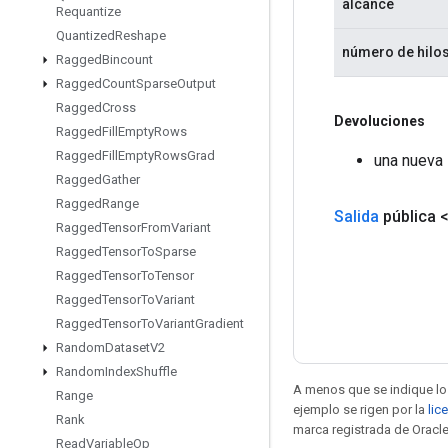
alcance
Requantize
Quantized
Reshape
número de hilo
Ragged
Bincount
Ragged
Count
Sparse
Output
Ragged
Cross
Devoluciones
Ragged
Fill
Empty
Rows
Ragged
Fill
Empty
Rows
Grad
una nueva 
Ragged
Gather
Ragged
Range
Salida
pública 
Ragged
Tensor
From
Variant
Ragged
Tensor
To
Sparse
Ragged
Tensor
To
Tensor
Ragged
Tensor
To
Variant
Ragged
Tensor
To
Variant
Gradient
Random
Dataset
V2
Random
Index
Shuffle
A menos que se indique lo 
Range
ejemplo se rigen por la
lic
Rank
marca registrada de Oracle
Read
Variable
Op