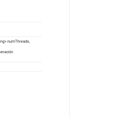
ng> numThreads,
peración