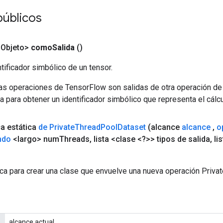
públicos
<Objeto>
como
Salida
()
tificador simbólico de un tensor.
las operaciones de TensorFlow son salidas de otra operación de
a para obtener un identificador simbólico que representa el cálcu
ca estática
de Private
Thread
Pool
Dataset
(alcance
alcance
,
o
ndo
<largo> num
Threads
,
lista <clase <?>> tipos de salida
,
li
ca para crear una clase que envuelve una nueva operación Priv
alcance actual