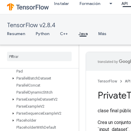
OrderedMapSize
Instalar
Formación
API
OrderedMapStage
OrderedMapUnstage
OrderedMapUnstageNoKey
TensorFlow v2.8.4
Outfeed
Dequeue
Resumen
Python
C++
Java
Más
Outfeed
Dequeue
Tuple
Outfeed
Dequeue
Tuple
V2
Outfeed
Dequeue
V2
Outfeed
Enqueue
Outfeed
Enqueue
Tuple
Pad
Parallel
Batch
Dataset
TensorFlow
API
Parallel
Concat
Private
Parallel
Dynamic
Stitch
Parse
Example
Dataset
V2
Parse
Example
V2
clase final públ
Parse
Sequence
Example
V2
Placeholder
Crea un conjunto
Placeholder
With
Default
`input_dataset`.