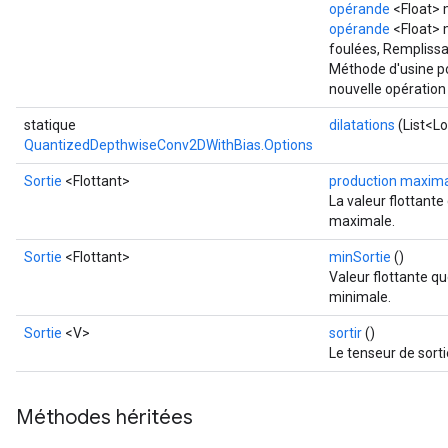
opérande
<Float> 
opérande
<Float> m
foulées, Rempliss
Méthode d'usine p
nouvelle opératio
statique
dilatations
(List<Lo
QuantizedDepthwiseConv2DWithBias.Options
Sortie
<Flottant>
production maxim
La valeur flottante
maximale.
Sortie
<Flottant>
minSortie
()
Valeur flottante qu
minimale.
Sortie
<V>
sortir
()
Le tenseur de sorti
Méthodes héritées