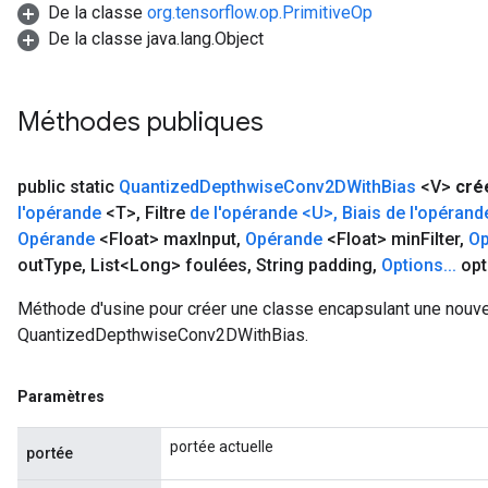
De la classe
org.tensorflow.op.PrimitiveOp
De la classe java.lang.Object
Méthodes publiques
public static
Quantized
Depthwise
Conv2DWith
Bias
<V>
cré
l'opérande
<T>
,
Filtre
de l'opérande <U>
,
Biais de l'opérand
Opérande
<Float> max
Input
,
Opérande
<Float> min
Filter
,
Op
out
Type
,
List<Long> foulées
,
String padding
,
Options
.
.
.
opt
Méthode d'usine pour créer une classe encapsulant une nouve
QuantizedDepthwiseConv2DWithBias.
Paramètres
portée actuelle
portée