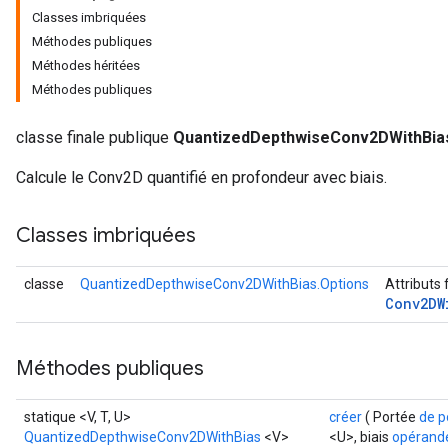
Classes imbriquées
Méthodes publiques
AndRelu
Méthodes héritées
AndReluAndRequantize
Méthodes publiques
ize
classe finale publique
QuantizedDepthwiseConv2DWithBia
Requantize
Calcule le Conv2D quantifié en profondeur avec biais.
ize
Classes imbriquées
classe
QuantizedDepthwiseConv2DWithBias.Options
Attributs 
Conv2DW
Méthodes publiques
statique <V, T, U>
créer
( Portée
de p
QuantizedDepthwiseConv2DWithBias
<V>
<U>, biais
opérand