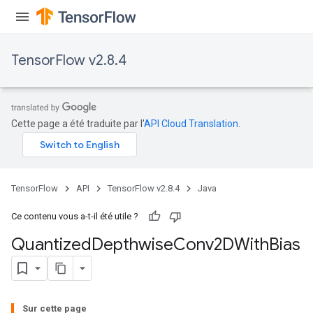
TensorFlow v2.8.4
ize
Cette page a été traduite par l'
API Cloud Translation
.
TensorFlow
API
TensorFlow v2.8.4
Java
Requantize
ize
Ce contenu vous a-t-il été utile ?
AndReluAndRequantize
Quantized
Depthwise
Conv2DWith
Bias
u
uAndRequantize
Sur cette page