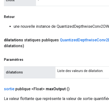
choix
Retour
m
une nouvelle instance de QuantizedDepthwiseConv2DW
dilatations
statiques publiques
Quantized
Depthwise
Conv2
rs
dilatations)
eters
ntumParameters
Paramètres
ters
ropParameters
Liste des valeurs de dilatation.
dilatations
s
atorParameters
ghtParameters
sortie
publique <Float>
max
Output
()
meters
adParameters
La valeur flottante que représente la valeur de sortie quantifi
rameters
eters