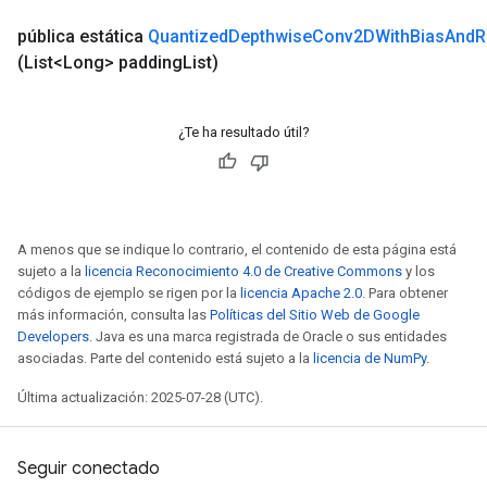
pública estática
Quantized
Depthwise
Conv2DWith
Bias
And
R
(List<Long> padding
List)
¿Te ha resultado útil?
A menos que se indique lo contrario, el contenido de esta página está
sujeto a la
licencia Reconocimiento 4.0 de Creative Commons
y los
códigos de ejemplo se rigen por la
licencia Apache 2.0
. Para obtener
más información, consulta las
Políticas del Sitio Web de Google
Developers
. Java es una marca registrada de Oracle o sus entidades
asociadas. Parte del contenido está sujeto a la
licencia de NumPy
.
Última actualización: 2025-07-28 (UTC).
Seguir conectado