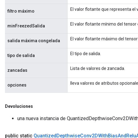
El valor flotante que representa el 
filtro máximo
m
El valor flotante mínimo del tensor 
minFreezedSalida
El valor flotante máximo del tensor 
salida máxima congelada
rs
eters
El tipo de salida.
tipo de salida
ntumParameters
ters
Lista de valores de zancada.
zancadas
ropParameters
s
lleva valores de atributos opcional
opciones
atorParameters
ghtParameters
meters
Devoluciones
adParameters
rameters
una nueva instancia de QuantizedDepthwiseConv2DWi
eters
ientDescentParameters
public static
Quantized
Depthwise
Conv2DWith
Bias
And
Relu