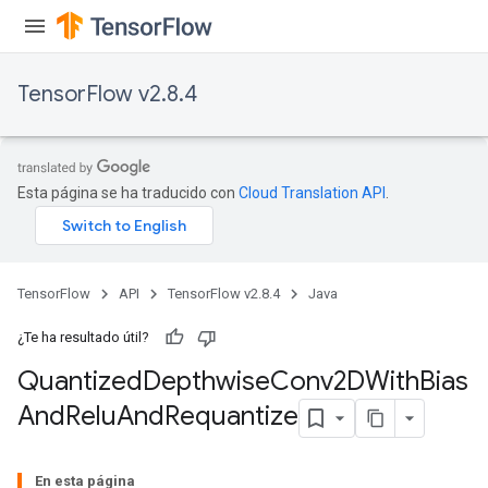
TensorFlow v2.8.4
ize
Esta página se ha traducido con
Cloud Translation API
.
Requantize
ize
TensorFlow
API
TensorFlow v2.8.4
Java
AndReluAndRequantize
u
¿Te ha resultado útil?
uAndRequantize
Quantized
Depthwise
Conv2DWith
Bias
And
Relu
And
Requantize
AndRelu
AndReluAndRequantize
En esta página