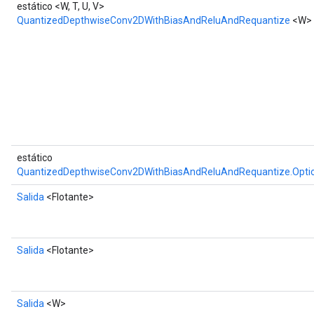
estático <W, T, U, V>
QuantizedDepthwiseConv2DWithBiasAndReluAndRequantize
<W>
estático
QuantizedDepthwiseConv2DWithBiasAndReluAndRequantize.Opti
Salida
<Flotante>
Salida
<Flotante>
Salida
<W>