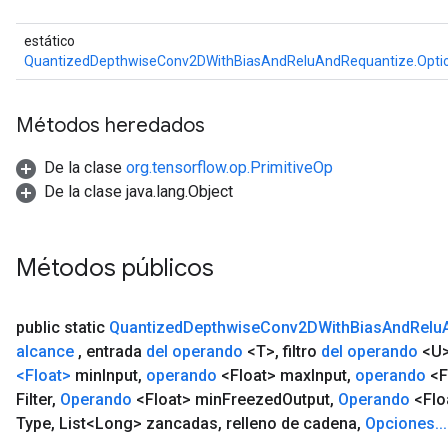
estático
QuantizedDepthwiseConv2DWithBiasAndReluAndRequantize.Opti
Métodos heredados
De la clase
org.tensorflow.op.PrimitiveOp
De la clase java.lang.Object
Métodos públicos
public static
Quantized
Depthwise
Conv2DWith
Bias
And
Relu
alcance
,
entrada
del operando
<T>
,
filtro
del operando
<U
<Float>
min
Input
,
operando
<Float> max
Input
,
operando
<F
Filter
,
Operando
<Float> min
Freezed
Output
,
Operando
<Flo
Type
,
List<Long> zancadas
,
relleno de cadena
,
Opciones
.
.
.