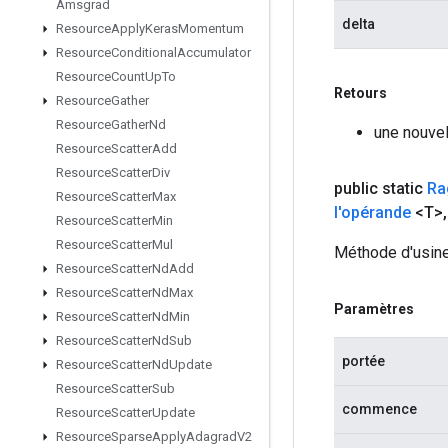
Amsgrad
delta
Resource
Apply
Keras
Momentum
Resource
Conditional
Accumulator
Resource
Count
Up
To
Retours
Resource
Gather
Resource
Gather
Nd
une nouve
Resource
Scatter
Add
Resource
Scatter
Div
public static
Ra
Resource
Scatter
Max
l'opérande
<T>
,
Resource
Scatter
Min
Resource
Scatter
Mul
Méthode d'usine
Resource
Scatter
Nd
Add
Resource
Scatter
Nd
Max
Paramètres
Resource
Scatter
Nd
Min
Resource
Scatter
Nd
Sub
portée
Resource
Scatter
Nd
Update
Resource
Scatter
Sub
commence
Resource
Scatter
Update
Resource
Sparse
Apply
Adagrad
V2