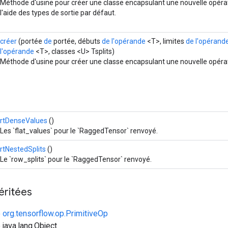
Méthode d'usine pour créer une classe encapsulant une nouvelle opér
l'aide des types de sortie par défaut.
créer
(portée
de
portée, débuts
de l'opérande
<T>, limites
de l'opérand
l'opérande
<T>, classes <U> Tsplits)
Méthode d'usine pour créer une classe encapsulant une nouvelle opér
rtDenseValues
​​()
Les `flat_values` pour le `RaggedTensor` renvoyé.
rtNestedSplits
()
Le `row_splits` pour le `RaggedTensor` renvoyé.
éritées
e
org.tensorflow.op.PrimitiveOp
 java.lang.Object