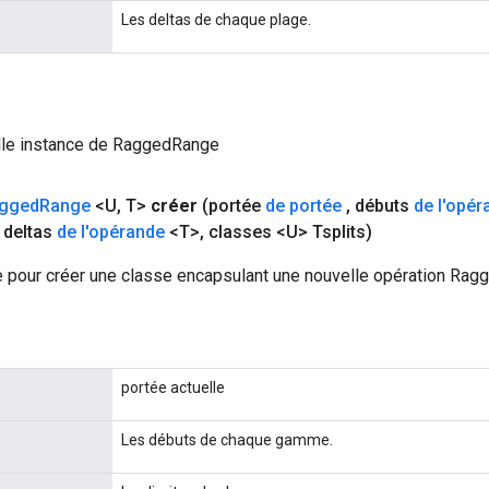
Les deltas de chaque plage.
lle instance de RaggedRange
gged
Range
<U
,
T>
créer
(portée
de portée
,
débuts
de l'opér
deltas
de l'opérande
<T>
,
classes <U> Tsplits)
 pour créer une classe encapsulant une nouvelle opération Rag
portée actuelle
Les débuts de chaque gamme.