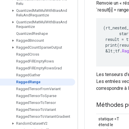
Renvoie un « ré
Relu
`result[i] = range(
Quantized
Mat
Mul
With
Bias
And
Relu
And
Requantize
Quantized
Mat
Mul
With
Bias
And
Requantize
(
rt_nested_
star
Quantized
Reshape
result
=
t
Ragged
Bincount
print
(
resu
Ragged
Count
Sparse
Output
&
lt
;
tf
.
Ra
Ragged
Cross
Ragged
Fill
Empty
Rows
Ragged
Fill
Empty
Rows
Grad
Les tenseurs d'e
Ragged
Gather
Les entrées vect
Ragged
Range
correspondre à l
Ragged
Tensor
From
Variant
Ragged
Tensor
To
Sparse
Ragged
Tensor
To
Tensor
Méthodes p
Ragged
Tensor
To
Variant
Ragged
Tensor
To
Variant
Gradient
statique <T
Random
Dataset
V2
étend le