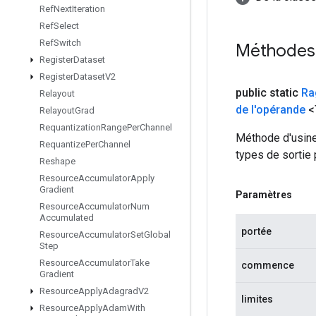
Ref
Next
Iteration
Ref
Select
Ref
Switch
Méthodes
Register
Dataset
Register
Dataset
V2
public static
Ra
Relayout
de l'opérande
<
Relayout
Grad
Requantization
Range
Per
Channel
Méthode d'usine
Requantize
Per
Channel
types de sortie 
Reshape
Resource
Accumulator
Apply
Gradient
Paramètres
Resource
Accumulator
Num
Accumulated
portée
Resource
Accumulator
Set
Global
Step
Resource
Accumulator
Take
commence
Gradient
Resource
Apply
Adagrad
V2
limites
Resource
Apply
Adam
With