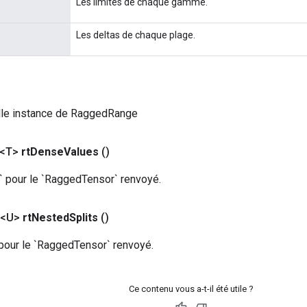
Les limites de chaque gamme.
Les deltas de chaque plage.
lle instance de RaggedRange
 <T>
rt
Dense
Values
​​()
` pour le `RaggedTensor` renvoyé.
 <U>
rt
Nested
Splits
()
 pour le `RaggedTensor` renvoyé.
Ce contenu vous a-t-il été utile ?