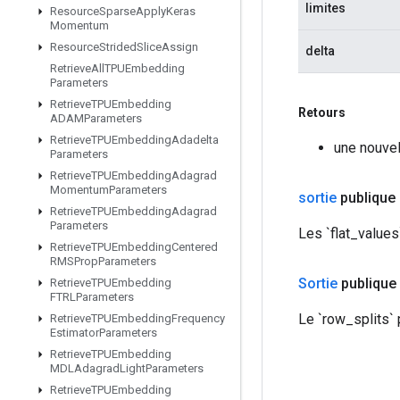
limites
Resource
Sparse
Apply
Keras
Momentum
Resource
Strided
Slice
Assign
delta
Retrieve
All
TPUEmbedding
Parameters
Retrieve
TPUEmbedding
Retours
ADAMParameters
Retrieve
TPUEmbedding
Adadelta
une nouve
Parameters
Retrieve
TPUEmbedding
Adagrad
Momentum
Parameters
sortie
publique
Retrieve
TPUEmbedding
Adagrad
Parameters
Les `flat_values
Retrieve
TPUEmbedding
Centered
RMSProp
Parameters
Sortie
publique
Retrieve
TPUEmbedding
FTRLParameters
Le `row_splits`
Retrieve
TPUEmbedding
Frequency
Estimator
Parameters
Retrieve
TPUEmbedding
MDLAdagrad
Light
Parameters
Retrieve
TPUEmbedding