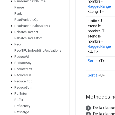
nombre>
Random
Index
Shuffle
RaggedRange
Range
<Long, T>
Rank
Read
Variable
Op
static <U
étend le
Read
Variable
Xla
Split
ND
nombre, T
Rebatch
Dataset
étend le
Rebatch
Dataset
V2
nombre>
Recv
RaggedRange
Recv
TPUEmbedding
Activations
<U, T>
Reduce
All
Sortie
<T>
Reduce
Any
Reduce
Max
Sortie
<U>
Reduce
Min
Reduce
Prod
Reduce
Sum
Ref
Enter
Méthodes h
Ref
Exit
Ref
Identity
De la class
Ref
Merge
De la classe