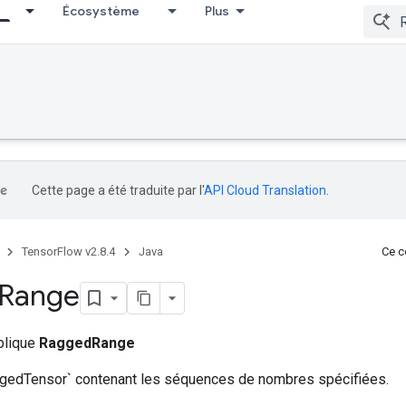
Écosystème
Plus
Cette page a été traduite par l'
API Cloud Translation
.
TensorFlow v2.8.4
Java
Ce co
Range
ublique
RaggedRange
gedTensor` contenant les séquences de nombres spécifiées.