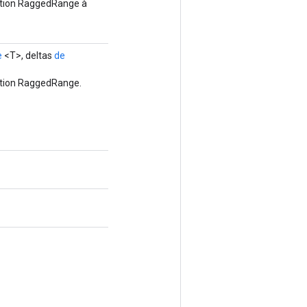
ation RaggedRange à
e
<T>, deltas
de
ation RaggedRange.