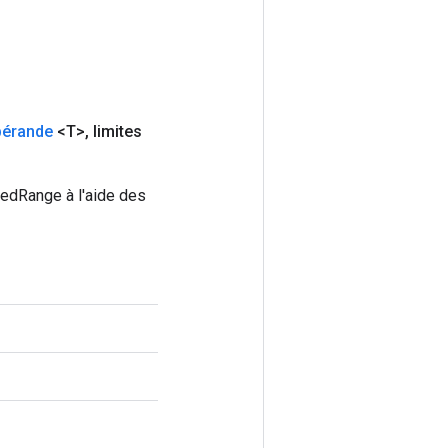
pérande
<T>
,
limites
gedRange à l'aide des