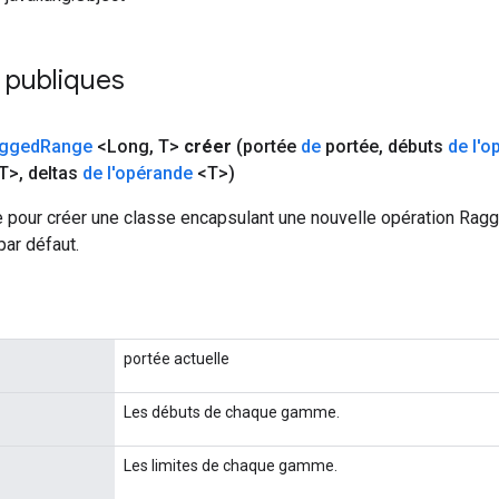
 publiques
gged
Range
<Long
,
T>
créer
(portée
de
portée
,
débuts
de l'o
T>
,
deltas
de l'opérande
<T>)
 pour créer une classe encapsulant une nouvelle opération Rag
par défaut.
portée actuelle
Les débuts de chaque gamme.
Les limites de chaque gamme.