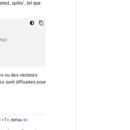
ted_splits`, tel que
ts
)
res ou des vecteurs.
res sont diffusées pour
e
<T>, deltas
de