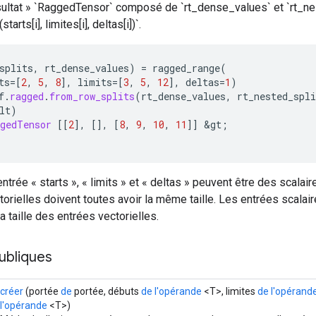
sultat » `RaggedTensor` composé de `rt_dense_values` et `rt_nes
starts[i], limites[i], deltas[i])`.
splits
,
rt_dense_values
)
=
ragged_range
(
ts
=[
2
,
5
,
8
]
,
limits
=[
3
,
5
,
12
]
,
deltas
=
1
)
f
.
ragged
.
from_row_splits
(
rt_dense_values
,
rt_nested_spli
lt
)
ggedTensor
[[
2
]
,
[]
,
[
8
,
9
,
10
,
11
]]
&
gt
;
ntrée « starts », « limits » et « deltas » peuvent être des scalai
orielles doivent toutes avoir la même taille. Les entrées scalai
a taille des entrées vectorielles.
ubliques
créer
(portée
de
portée, débuts
de l'opérande
<T>, limites
de l'opérand
l'opérande
<T>)