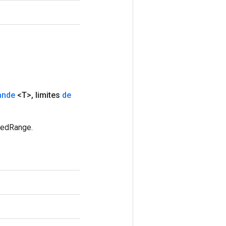
ande
<T>
,
limites
de
gedRange.