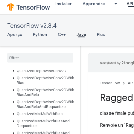
Installer
Apprendre
API
QuantizedConv2DPerChannel
QuantizedConv2DWithBias
QuantizedConv2DWithBiasAndRelu
TensorFlow v2.8.4
QuantizedConv2DWithBiasAndReluAndRequantize
QuantizedConv2DWithBiasAndRequantize
Aperçu
Python
C++
Java
Plus
QuantizedConv2DWithBiasSignedSumAndReluAndRequantize
Quantized
Conv2DWith
Bias
Sum
And
Relu
Quantized
Conv2DWith
Bias
Sum
And
Relu
And
Requantize
Quantized
Depthwise
Conv2D
Quantized
Depthwise
Conv2DWith
Bias
TensorFlow
API
Quantized
Depthwise
Conv2DWith
Ragged
Bias
And
Relu
Quantized
Depthwise
Conv2DWith
Bias
And
Relu
And
Requantize
classe finale p
Quantized
Mat
Mul
With
Bias
Quantized
Mat
Mul
With
Bias
And
Renvoie un `Rag
Dequantize
Quantized
Mat
Mul
With
Bias
And