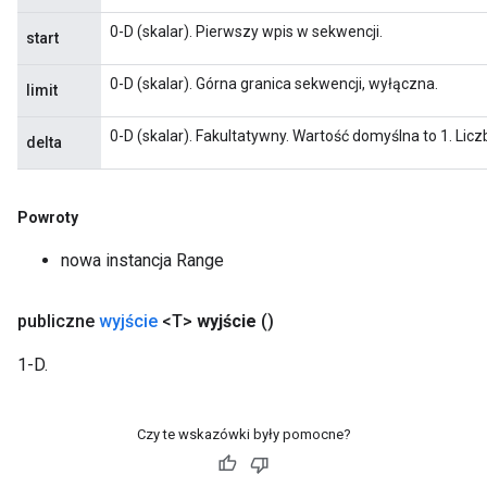
0-D (skalar). Pierwszy wpis w sekwencji.
start
rs
0-D (skalar). Górna granica sekwencji, wyłączna.
eters
limit
ntumParameters
0-D (skalar). Fakultatywny. Wartość domyślna to 1. Licz
ters
delta
ropParameters
s
atorParameters
Powroty
ghtParameters
nowa instancja Range
meters
adParameters
publiczne
wyjście
<T>
wyjście
()
rameters
eters
1-D.
ientDescentParameters
Czy te wskazówki były pomocne?