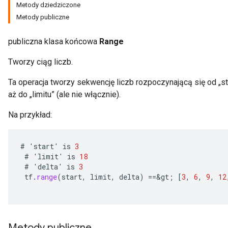
Metody dziedziczone
Metody publiczne
publiczna klasa końcowa
Range
Tworzy ciąg liczb.
Ta operacja tworzy sekwencję liczb rozpoczynającą się od „star
aż do „limitu” (ale nie włącznie).
Na przykład:
#
'
start
'
is
3
#
'
limit
'
is
18
#
'
delta
'
is
3
tf
.
range
(
start
,
limit
,
delta
)
==
&
gt
;
[
3
,
6
,
9
,
12
Metody publiczne