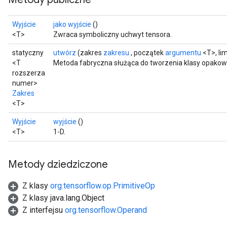
Wyjście
jako wyjście
()
<T>
Zwraca symboliczny uchwyt tensora.
statyczny
utwórz
(zakres
zakresu
, początek
argumentu
<T>, li
<T
Metoda fabryczna służąca do tworzenia klasy opakow
rozszerza
numer>
Zakres
<T>
Wyjście
wyjście
()
<T>
1-D.
Metody dziedziczone
Z klasy
org.tensorflow.op.PrimitiveOp
Z klasy java.lang.Object
Z interfejsu
org.tensorflow.Operand