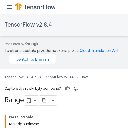
Requantize
ize
TensorFlow v2.8.4
Ta strona została przetłumaczona przez
Cloud Translation API
.
TensorFlow
API
TensorFlow v2.8.4
Java
Czy te wskazówki były pomocne?
Range
Na tej stronie
Metody publiczne