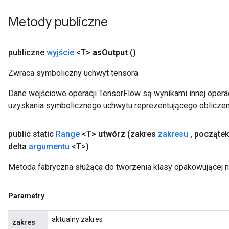
Metody publiczne
publiczne
wyjście
<T>
as
Output
()
Zwraca symboliczny uchwyt tensora.
Dane wejściowe operacji TensorFlow są wynikami innej operac
uzyskania symbolicznego uchwytu reprezentującego obliczen
public static
Range
<T>
utwórz
(zakres
zakresu
,
począte
delta
argumentu
<T>)
Metoda fabryczna służąca do tworzenia klasy opakowującej 
Parametry
m
aktualny zakres
zakres