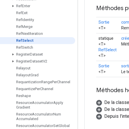
Ref
Enter
Méthodes p
Ref
Exit
Ref
Identity
Sortie
com
Ref
Merge
<T>
Renv
Ref
Next
Iteration
statique
crée
Ref
Select
<T>
Méth
Ref
Switch
RefSelect
Register
Dataset
<T>
Register
Dataset
V2
Sortie
sort
Relayout
<T>
Le t
Relayout
Grad
Requantization
Range
Per
Channel
Méthodes h
Requantize
Per
Channel
Reshape
De la class
Resource
Accumulator
Apply
Gradient
De la classe
Resource
Accumulator
Num
Depuis l'int
Accumulated
Resource
Accumulator
Set
Global