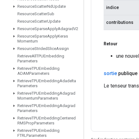
Resource
Scatter
Nd
Update
indice
Resource
Scatter
Sub
Resource
Scatter
Update
contributions
Resource
Sparse
Apply
Adagrad
V2
Resource
Sparse
Apply
Keras
Momentum
Retour
Resource
Strided
Slice
Assign
une nouvel
Retrieve
All
TPUEmbedding
Parameters
Retrieve
TPUEmbedding
sortie
publique
ADAMParameters
Retrieve
TPUEmbedding
Adadelta
Le tenseur tran
Parameters
Retrieve
TPUEmbedding
Adagrad
Momentum
Parameters
Retrieve
TPUEmbedding
Adagrad
Parameters
Retrieve
TPUEmbedding
Centered
RMSProp
Parameters
Retrieve
TPUEmbedding
FTRLParameters