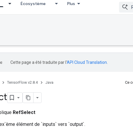
Écosystème
Plus
Cette page a été traduite par l'
API Cloud Translation
.
TensorFlow v2.8.4
Java
Ce co
ct
ublique
RefSelect
ex`ème élément de `inputs` vers `output`.