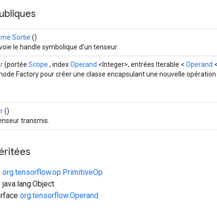
ubliques
me Sortie
()
oie le handle symbolique d'un tenseur.
r
(portée
Scope
, index
Operand
<Integer>, entrées Iterable <
Operand
<
ode Factory pour créer une classe encapsulant une nouvelle opération
ir
()
enseur transmis.
éritées
e
org.tensorflow.op.PrimitiveOp
 java.lang.Object
erface
org.tensorflow.Operand