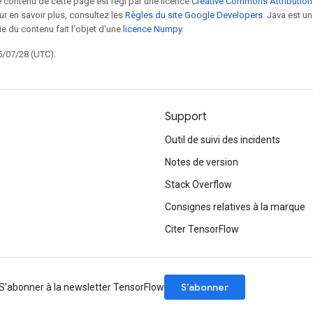
le contenu de cette page est régi par une licence
Creative Commons Attribution
our en savoir plus, consultez les
Règles du site Google Developers
. Java est 
ie du contenu fait l'objet d'une
licence Numpy
.
5/07/28 (UTC).
Support
Outil de suivi des incidents
Notes de version
Stack Overflow
Consignes relatives à la marque
Citer TensorFlow
S’abonner
S'abonner à la newsletter TensorFlow