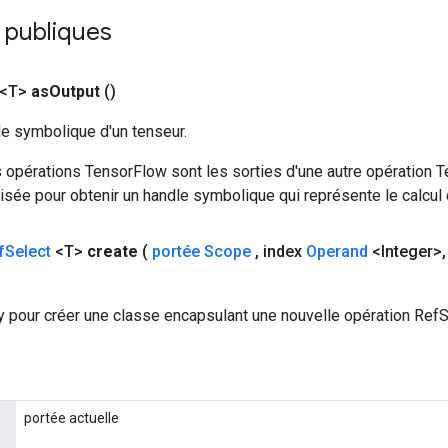
 publiques
 <T>
as
Output
()
le symbolique d'un tenseur.
 opérations TensorFlow sont les sorties d'une autre opération T
isée pour obtenir un handle symbolique qui représente le calcul d
f
Select
<T>
create
(
portée Scope
,
index
Operand
<Integer>
,
 pour créer une classe encapsulant une nouvelle opération RefS
portée actuelle