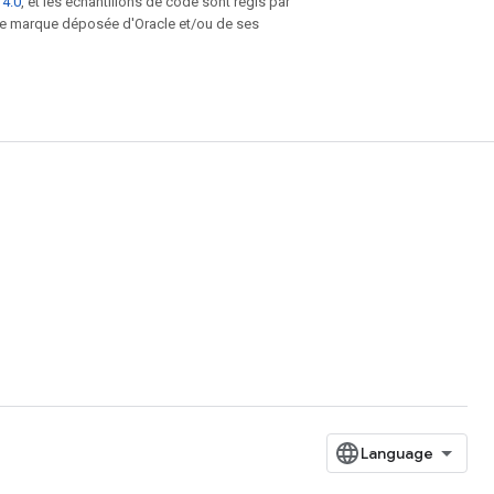
 4.0
, et les échantillons de code sont régis par
une marque déposée d'Oracle et/ou de ses