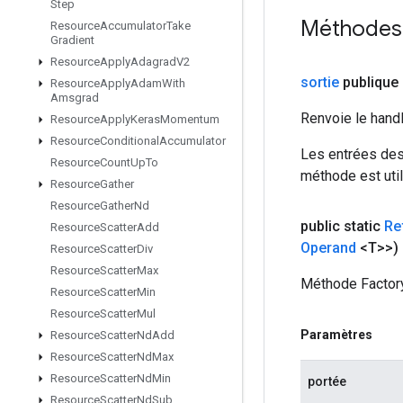
Step
Méthodes
Resource
Accumulator
Take
Gradient
Resource
Apply
Adagrad
V2
sortie
publique
Resource
Apply
Adam
With
Amsgrad
Renvoie le hand
Resource
Apply
Keras
Momentum
Resource
Conditional
Accumulator
Les entrées des
Resource
Count
Up
To
méthode est util
Resource
Gather
Resource
Gather
Nd
public static
Re
Resource
Scatter
Add
Operand
<T>>)
Resource
Scatter
Div
Resource
Scatter
Max
Méthode Factory
Resource
Scatter
Min
Resource
Scatter
Mul
Paramètres
Resource
Scatter
Nd
Add
Resource
Scatter
Nd
Max
Resource
Scatter
Nd
Min
portée
Resource
Scatter
Nd
Sub