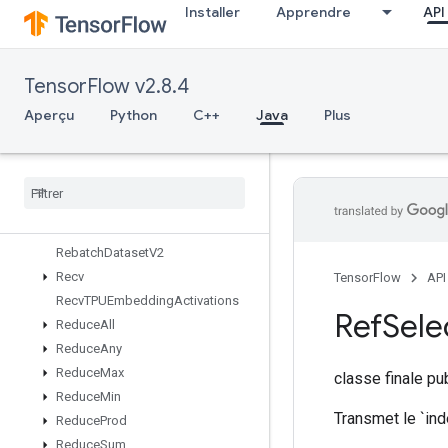
Installer
Apprendre
API
RaggedTensorToTensor
RaggedTensorToVariant
RaggedTensorToVariantGradient
TensorFlow v2.8.4
RandomDatasetV2
RandomIndexShuffle
Aperçu
Python
C++
Java
Plus
Range
Rank
Read
Variable
Op
Read
Variable
Xla
Split
ND
Rebatch
Dataset
Rebatch
Dataset
V2
Recv
TensorFlow
API
Recv
TPUEmbedding
Activations
Ref
Sele
Reduce
All
Reduce
Any
Reduce
Max
classe finale p
Reduce
Min
Transmet le `ind
Reduce
Prod
Reduce
Sum