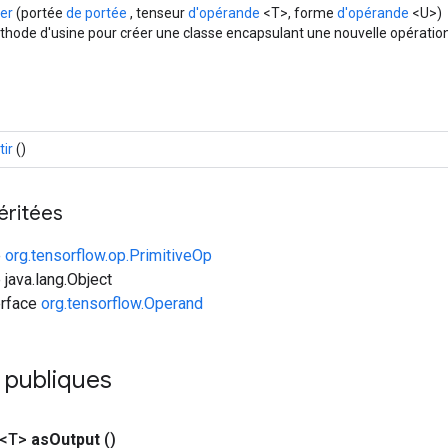
er
(portée
de portée
, tenseur
d'opérande
<T>, forme
d'opérande
<U>)
hode d'usine pour créer une classe encapsulant une nouvelle opératio
tir
()
éritées
e
org.tensorflow.op.PrimitiveOp
 java.lang.Object
erface
org.tensorflow.Operand
 publiques
 <T>
as
Output
()