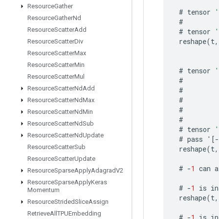
Resource
Gather
#
tensor
'
Resource
Gather
Nd
#
Resource
Scatter
Add
#
tensor
'
reshape
(
t
,
Resource
Scatter
Div
Resource
Scatter
Max
Resource
Scatter
Min
#
tensor
'
Resource
Scatter
Mul
#
Resource
Scatter
Nd
Add
#
#
Resource
Scatter
Nd
Max
#
Resource
Scatter
Nd
Min
#
Resource
Scatter
Nd
Sub
#
tensor
'
Resource
Scatter
Nd
Update
#
pass
'
[-
Resource
Scatter
Sub
reshape
(
t
,
Resource
Scatter
Update
#
-
1
can
a
Resource
Sparse
Apply
Adagrad
V2
Resource
Sparse
Apply
Keras
#
-
1
is
in
Momentum
reshape
(
t
,
Resource
Strided
Slice
Assign
Retrieve
All
TPUEmbedding
#
-
1
is
in