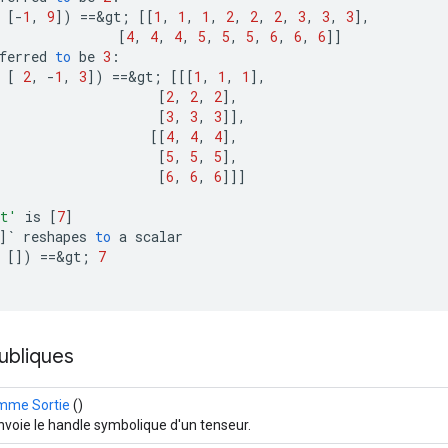
[-
1
,
9
]
)
==
&
gt
;
[[
1
,
1
,
1
,
2
,
2
,
2
,
3
,
3
,
3
]
,
[
4
,
4
,
4
,
5
,
5
,
5
,
6
,
6
,
6
]]
ferred
to
be
3
:
[
2
,
-
1
,
3
]
)
==
&
gt
;
[[[
1
,
1
,
1
]
,
[
2
,
2
,
2
]
,
[
3
,
3
,
3
]]
,
[[
4
,
4
,
4
]
,
[
5
,
5
,
5
]
,
[
6
,
6
,
6
]]]
t'
is
[
7
]
]
`
reshapes
to
a
scalar
[]
)
==
&
gt
;
7
ubliques
mme Sortie
()
voie le handle symbolique d'un tenseur.