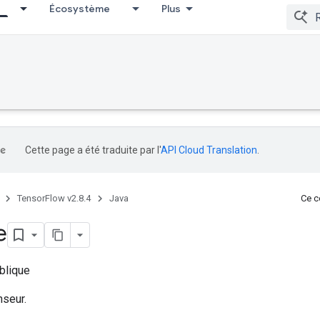
Écosystème
Plus
Cette page a été traduite par l'
API Cloud Translation
.
TensorFlow v2.8.4
Java
Ce co
e
blique
seur.