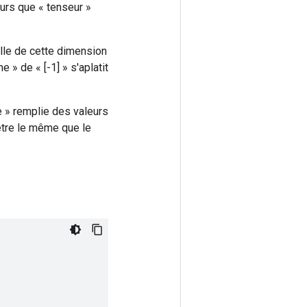
urs que « tenseur »
ille de cette dimension
e » de « [-1] » s'aplatit
e » remplie des valeurs
être le même que le