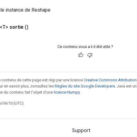
lle instance de Reshape
 <T>
sortie
()
Ce contenu vous a-t-il été utile ?
le contenu de cette page est régi par une licence
Creative Commons Attribution
our en savoir plus, consultez les
Règles du site Google Developers
. Java est 
ie du contenu fait l'objet d'une
licence Numpy
.
6/04/10 (UTC).
Support