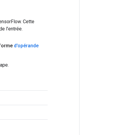
ensorFlow. Cette
e l’entrée.
forme
d'opérande
ape.