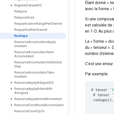
Étant donné « te
Register
Dataset
V2
avec la forme « 
Relayout
Relayout
Grad
Si une composant
Requantization
Range
Per
Channel
est calculée de s
Requantize
Per
Channel
en 1-D. Au plus 
Reshape
La « forme » doi
Resource
Accumulator
Apply
Gradient
du « tenseur ». 
Resource
Accumulator
Num
nombre d'élémen
Accumulated
Resource
Accumulator
Set
Global
C'est une erreur 
Step
Resource
Accumulator
Take
Par exemple:
Gradient
Resource
Apply
Adagrad
V2
Resource
Apply
Adam
With
#
tensor
'
Amsgrad
#
tensor
'
Resource
Apply
Keras
Momentum
reshape
(
t
,
Resource
Conditional
Accumulator
Resource
Count
Up
To