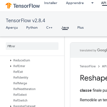
Installer
Apprendre
API
ReadVariableXlaSplitND
RebatchDataset
RebatchDatasetV2
TensorFlow v2.8.4
Recv
RecvTPUEmbeddingActivations
Aperçu
Python
C++
Java
Plus
ReduceAll
Reduce
Any
Reduce
Max
Reduce
Min
Reduce
Prod
Reduce
Sum
Ref
Enter
TensorFlow
API
Ref
Exit
Reshap
Ref
Identity
Ref
Merge
Ref
Next
Iteration
classe
finale pu
Ref
Select
Remodèle un ten
Ref
Switch
Register
Dataset