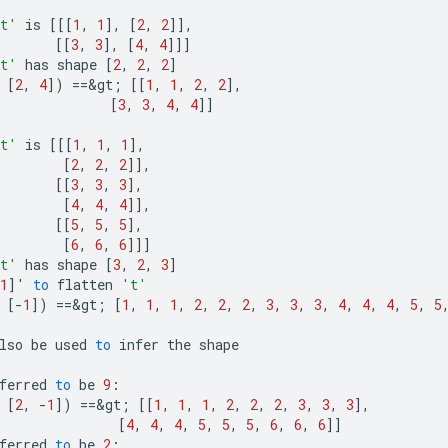
t'
is
[[[
1
,
1
]
,
[
2
,
2
]]
,
[[
3
,
3
]
,
[
4
,
4
]]]
t'
has
shape
[
2
,
2
,
2
]
[
2
,
4
]
)
==
&
gt
;
[[
1
,
1
,
2
,
2
]
,
[
3
,
3
,
4
,
4
]]
t'
is
[[[
1
,
1
,
1
]
,
[
2
,
2
,
2
]]
,
[[
3
,
3
,
3
]
,
[
4
,
4
,
4
]]
,
[[
5
,
5
,
5
]
,
[
6
,
6
,
6
]]]
t'
has
shape
[
3
,
2
,
3
]
1
]
'
to
flatten
't'
[-
1
]
)
==
&
gt
;
[
1
,
1
,
1
,
2
,
2
,
2
,
3
,
3
,
3
,
4
,
4
,
4
,
5
,
5
lso
be
used
to
infer
the
shape
ferred
to
be
9
:
[
2
,
-
1
]
)
==
&
gt
;
[[
1
,
1
,
1
,
2
,
2
,
2
,
3
,
3
,
3
]
,
[
4
,
4
,
4
,
5
,
5
,
5
,
6
,
6
,
6
]]
ferred
to
be
2
: