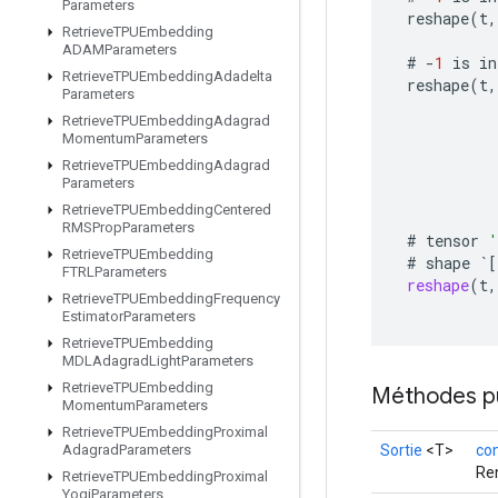
Parameters
reshape
(
t
,
Retrieve
TPUEmbedding
ADAMParameters
#
-
1
is
in
Retrieve
TPUEmbedding
Adadelta
reshape
(
t
,
Parameters
Retrieve
TPUEmbedding
Adagrad
Momentum
Parameters
Retrieve
TPUEmbedding
Adagrad
Parameters
Retrieve
TPUEmbedding
Centered
RMSProp
Parameters
#
tensor
'
Retrieve
TPUEmbedding
#
shape
`
[
FTRLParameters
reshape
(
t
,
Retrieve
TPUEmbedding
Frequency
Estimator
Parameters
Retrieve
TPUEmbedding
MDLAdagrad
Light
Parameters
Retrieve
TPUEmbedding
Méthodes p
Momentum
Parameters
Retrieve
TPUEmbedding
Proximal
Sortie
<T>
co
Adagrad
Parameters
Ren
Retrieve
TPUEmbedding
Proximal
Yogi
Parameters