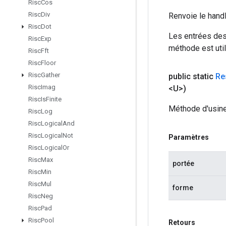
Risc
Cos
Risc
Div
Renvoie le hand
Risc
Dot
Les entrées des
Risc
Exp
méthode est util
Risc
Fft
Risc
Floor
Risc
Gather
public static
Re
Risc
Imag
<U>)
Risc
Is
Finite
Méthode d'usine
Risc
Log
Risc
Logical
And
Risc
Logical
Not
Paramètres
Risc
Logical
Or
Risc
Max
portée
Risc
Min
Risc
Mul
forme
Risc
Neg
Risc
Pad
Risc
Pool
Retours