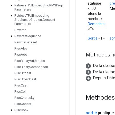
statique
cré
Retrieve
TPUEmbedding
RMSProp
<T, U
Mét
Parameters
étend le
Retrieve
TPUEmbedding
nombre>
Stochastic
Gradient
Descent
Remodeler
Parameters
<T>
Reverse
Reverse
Sequence
Sortie
<T>
sor
Rewrite
Dataset
Risc
Abs
Méthodes h
Risc
Add
Risc
Binary
Arithmetic
De la class
Risc
Binary
Comparison
De la classe
Risc
Bitcast
Depuis l'int
Risc
Broadcast
Risc
Cast
Risc
Ceil
Méthodes
Risc
Cholesky
Risc
Concat
Risc
Conv
sortie
publique