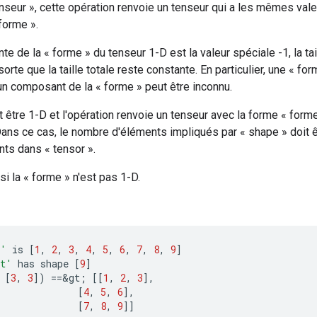
nseur », cette opération renvoie un tenseur qui a les mêmes vale
forme ».
e de la « forme » du tenseur 1-D est la valeur spéciale -1, la ta
orte que la taille totale reste constante. En particulier, une « form
un composant de la « forme » peut être inconnu.
t être 1-D et l'opération renvoie un tenseur avec la forme « form
Dans ce cas, le nombre d'éléments impliqués par « shape » doit 
ts dans « tensor ».
si la « forme » n'est pas 1-D.
t'
is
[
1
,
2
,
3
,
4
,
5
,
6
,
7
,
8
,
9
]
t'
has
shape
[
9
]
[
3
,
3
]
)
==
&
gt
;
[[
1
,
2
,
3
]
,
[
4
,
5
,
6
]
,
[
7
,
8
,
9
]]