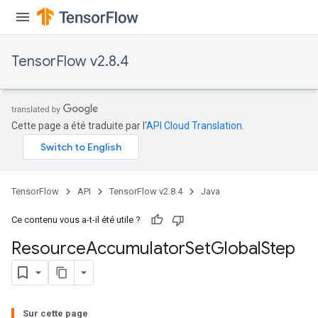
TensorFlow v2.8.4
Cette page a été traduite par l'
API Cloud Translation
.
TensorFlow
API
TensorFlow v2.8.4
Java
Ce contenu vous a-t-il été utile ?
Resource
Accumulator
Set
Global
Step
Sur cette page