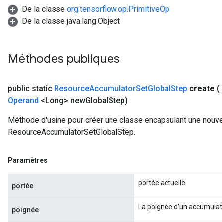
De la classe
org.tensorflow.op.PrimitiveOp
De la classe java.lang.Object
m
Méthodes publiques
public static
Resource
Accumulator
Set
Global
Step
create
(
rs
Operand
<Long> new
Global
Step)
eters
ntumParameters
Méthode d'usine pour créer une classe encapsulant une nouve
ters
ResourceAccumulatorSetGlobalStep.
ropParameters
s
Paramètres
atorParameters
ghtParameters
portée actuelle
portée
meters
adParameters
La poignée d'un accumulat
poignée
rameters