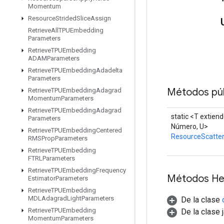
Momentum
Resource
Strided
Slice
Assign
Retrieve
All
TPUEmbedding
Parameters
Retrieve
TPUEmbedding
ADAMParameters
Retrieve
TPUEmbedding
Adadelta
Parameters
Métodos púb
Retrieve
TPUEmbedding
Adagrad
Momentum
Parameters
Retrieve
TPUEmbedding
Adagrad
static <T extien
Parameters
Número, U>
Retrieve
TPUEmbedding
Centered
ResourceScatter
RMSProp
Parameters
Retrieve
TPUEmbedding
FTRLParameters
Retrieve
TPUEmbedding
Frequency
Métodos He
Estimator
Parameters
Retrieve
TPUEmbedding
MDLAdagrad
Light
Parameters
De la clase
Retrieve
TPUEmbedding
De la clase 
Momentum
Parameters