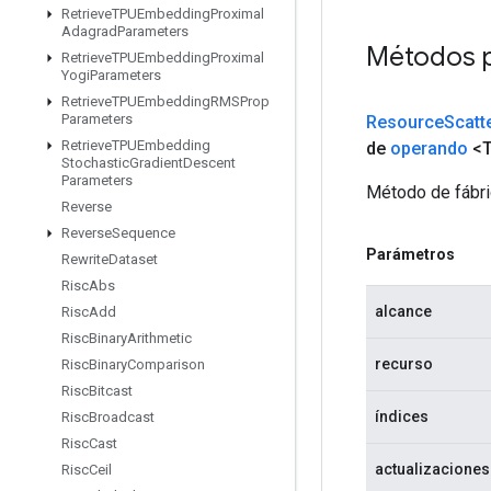
Retrieve
TPUEmbedding
Proximal
Adagrad
Parameters
Métodos 
Retrieve
TPUEmbedding
Proximal
Yogi
Parameters
Retrieve
TPUEmbedding
RMSProp
Parameters
Resource
Scatt
Retrieve
TPUEmbedding
de
operando
<
Stochastic
Gradient
Descent
Parameters
Método de fábri
Reverse
Reverse
Sequence
Parámetros
Rewrite
Dataset
Risc
Abs
alcance
Risc
Add
Risc
Binary
Arithmetic
recurso
Risc
Binary
Comparison
Risc
Bitcast
índices
Risc
Broadcast
Risc
Cast
actualizaciones
Risc
Ceil