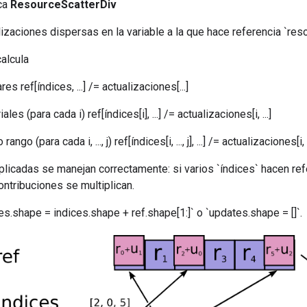
ica
ResourceScatterDiv
lizaciones dispersas en la variable a la que hace referencia `reso
alcula
es ref[índices, ...] /= actualizaciones[...]
les (para cada i) ref[índices[i], ...] /= actualizaciones[i, ...]
ngo (para cada i, ..., j) ref[índices[i, ..., j], ...] /= actualizaciones[i, ...,
licadas se manejan correctamente: si varios `índices` hacen ref
ontribuciones se multiplican.
s.shape = indices.shape + ref.shape[1:]` o `updates.shape = []`.