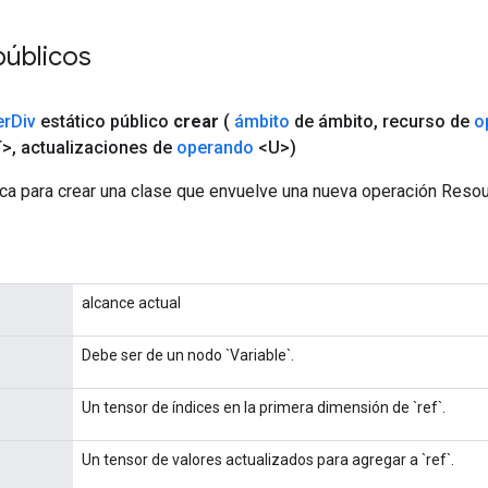
públicos
er
Div
estático público
crear
(
ámbito
de ámbito
,
recurso de
o
T>
,
actualizaciones de
operando
<U>)
ca para crear una clase que envuelve una nueva operación Resou
alcance actual
Debe ser de un nodo `Variable`.
Un tensor de índices en la primera dimensión de `ref`.
Un tensor de valores actualizados para agregar a `ref`.