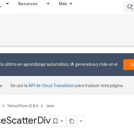
Recursos
Más
lo último en aprendizaje automático, IA generativa y más en el
S
Se usó la
API de Cloud Translation
para traducir esta página.
TensorFlow v2.8.4
Java
ce
Scatter
Div