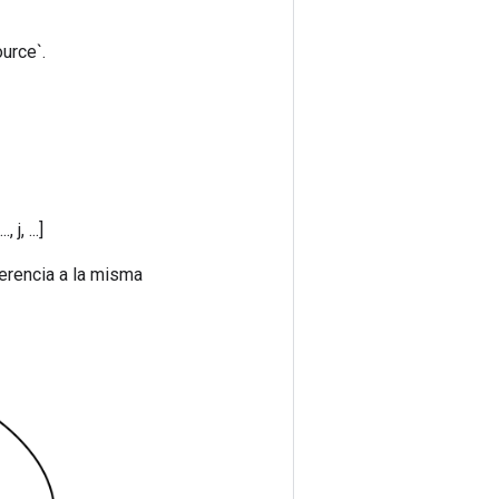
urce`.
 j, ...]
erencia a la misma