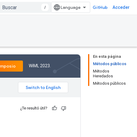
/
GitHub
Acceder
En esta página
Métodos públicos
WiML 2023.
imposio
Métodos
Heredados
Métodos públicos
¿Te resultó útil?