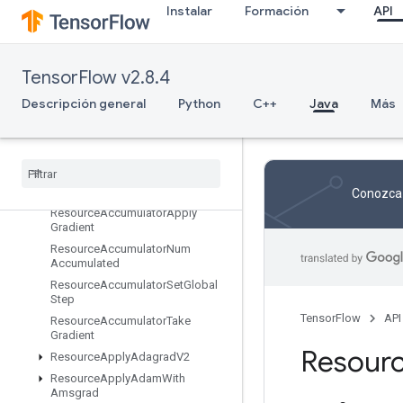
Instalar
Formación
API
RefSelect
RefSwitch
RegisterDataset
TensorFlow v2.8.4
RegisterDatasetV2
Descripción general
Python
C++
Java
Más
Relayout
Relayout
Grad
Requantization
Range
Per
Channel
Requantize
Per
Channel
Reshape
Conozca 
Resource
Accumulator
Apply
Gradient
Resource
Accumulator
Num
Accumulated
Resource
Accumulator
Set
Global
Step
TensorFlow
API
Resource
Accumulator
Take
Gradient
Resour
Resource
Apply
Adagrad
V2
Resource
Apply
Adam
With
Amsgrad