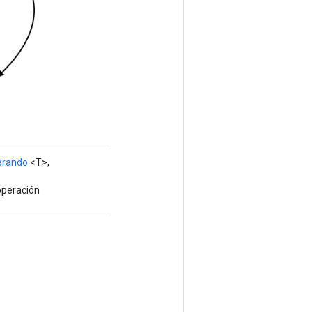
erando
<T>,
operación