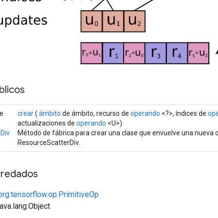
licos
de
crear
(
ámbito
de ámbito, recurso de
operando
<?>, índices de
op
actualizaciones de
operando
<U>)
Div
Método de fábrica para crear una clase que envuelve una nueva 
ResourceScatterDiv.
redados
org.tensorflow.op.PrimitiveOp
java.lang.Object