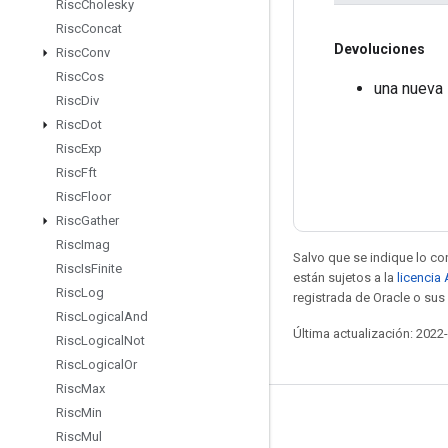
Risc
Cholesky
Risc
Concat
Devoluciones
Risc
Conv
Risc
Cos
una nueva 
Risc
Div
Risc
Dot
Risc
Exp
Risc
Fft
Risc
Floor
Risc
Gather
Risc
Imag
Salvo que se indique lo con
Risc
Is
Finite
están sujetos a la
licencia
Risc
Log
registrada de Oracle o sus 
Risc
Logical
And
Última actualización: 2022
Risc
Logical
Not
Risc
Logical
Or
Risc
Max
Risc
Min
Mantente conectado
Risc
Mul