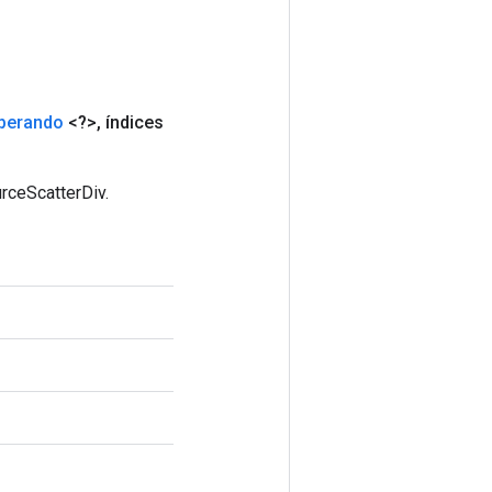
perando
<?>
,
índices
rceScatterDiv.