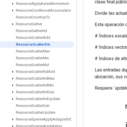
clase final públ
Resource
Apply
Keras
Momentum
Resource
Conditional
Accumulator
Divide las actua
Resource
Count
Up
To
Esta operación c
Resource
Gather
Resource
Gather
Nd
# Índices escalar
Resource
Scatter
Add
Resource
Scatter
Div
# Índices vectoria
Resource
Scatter
Max
# Índices de alto ra
Resource
Scatter
Min
Resource
Scatter
Mul
Las entradas dup
Resource
Scatter
Nd
Add
ubicación, sus c
Resource
Scatter
Nd
Max
Resource
Scatter
Nd
Min
Requiere `update
Resource
Scatter
Nd
Sub
Resource
Scatter
Nd
Update
Resource
Scatter
Sub
Resource
Scatter
Update
Resource
Sparse
Apply
Adagrad
V2
Resource
Sparse
Apply
Keras