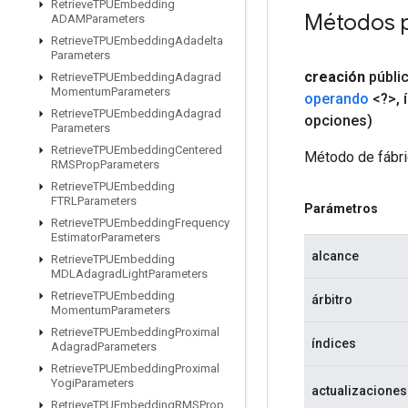
Retrieve
TPUEmbedding
Métodos 
ADAMParameters
Retrieve
TPUEmbedding
Adadelta
Parameters
creación
públi
Retrieve
TPUEmbedding
Adagrad
Momentum
Parameters
operando
<?>
,
í
Retrieve
TPUEmbedding
Adagrad
opciones)
Parameters
Retrieve
TPUEmbedding
Centered
Método de fábri
RMSProp
Parameters
Retrieve
TPUEmbedding
FTRLParameters
Parámetros
Retrieve
TPUEmbedding
Frequency
Estimator
Parameters
alcance
Retrieve
TPUEmbedding
MDLAdagrad
Light
Parameters
Retrieve
TPUEmbedding
árbitro
Momentum
Parameters
Retrieve
TPUEmbedding
Proximal
índices
Adagrad
Parameters
Retrieve
TPUEmbedding
Proximal
Yogi
Parameters
actualizaciones
Retrieve
TPUEmbedding
RMSProp