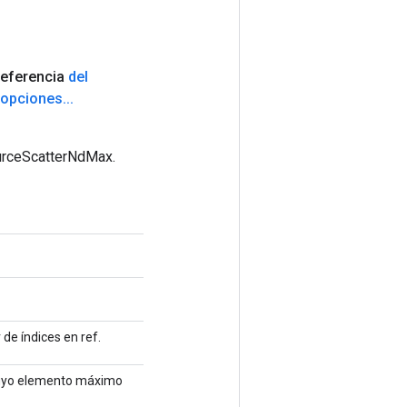
eferencia
del
opciones
.
.
.
ourceScatterNdMax.
 de índices en ref.
 cuyo elemento máximo