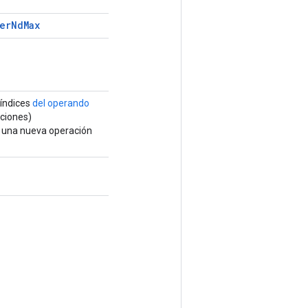
er
Nd
Max
 índices
del operando
ciones)
e una nueva operación