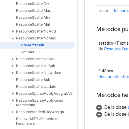
Resource
Scatter
Div
clase
Resourc
Resource
Scatter
Max
Resource
Scatter
Min
Resource
Scatter
Mul
Métodos púb
Resource
Scatter
Nd
Add
Resource
Scatter
Nd
Max
estático <T ext
Presentación
U>
ResourceSca
Options
Resource
Scatter
Nd
Min
Resource
Scatter
Nd
Sub
Estático
Resource
Scatter
Nd
Update
ResourceScatte
Resource
Scatter
Sub
Resource
Scatter
Update
Resource
Sparse
Apply
Adagrad
V2
Métodos he
Resource
Sparse
Apply
Keras
Momentum
De la clase
Resource
Strided
Slice
Assign
De la clase 
Retrieve
All
TPUEmbedding
Parameters