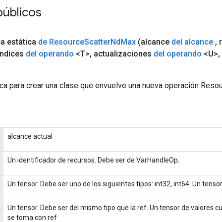
públicos
ca estática
de Resource
Scatter
Nd
Max
(alcance
del alcance
,
r
ndices
del operando
<T>
,
actualizaciones
del operando
<U>
,
ca para crear una clase que envuelve una nueva operación Res
alcance actual
Un identificador de recursos. Debe ser de VarHandleOp.
Un tensor. Debe ser uno de los siguientes tipos: int32, int64. Un tensor
Un tensor. Debe ser del mismo tipo que la ref. Un tensor de valores
se toma con ref