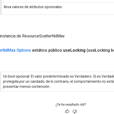
lleva valores de atributos opcionales
 instancia de ResourceScatterNdMax
er
Nd
Max
.
Options
estático público
use
Locking
(use
Locking b
Un bool opcional. El valor predeterminado es Verdadero. Si es Verdade
protegida por un candado; de lo contrario, el comportamiento no está
presentar menos contención.
¿Te ha resultado útil?