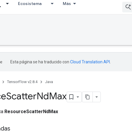
Ecosistema
Más
Esta página se ha traducido con
Cloud Translation API
.
TensorFlow v2.8.4
Java
ce
Scatter
Nd
Max
ica
ResourceScatterNdMax
adas