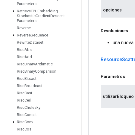
Parameters
opciones
Retrieve
TPUEmbedding
Stochastic
Gradient
Descent
Parameters
Reverse
Devoluciones
Reverse
Sequence
una nueva
Rewrite
Dataset
Risc
Abs
Risc
Add
Resource
Scatt
Risc
Binary
Arithmetic
Risc
Binary
Comparison
Parámetros
Risc
Bitcast
Risc
Broadcast
Risc
Cast
utilizarBloqueo
Risc
Ceil
Risc
Cholesky
Risc
Concat
Risc
Conv
Risc
Cos