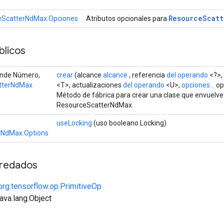
Resource
Scatt
eScatterNdMax.Opciones
Atributos opcionales para
licos
iende Número,
crear
(alcance
alcance
, referencia
del operando
<?>,
tterNdMax
<T>, actualizaciones
del operando
<U>,
opciones...
op
Método de fábrica para crear una clase que envuelv
ResourceScatterNdMax.
useLocking
(uso booleano Locking)
rNdMax.Options
redados
org.tensorflow.op.PrimitiveOp
java.lang.Object