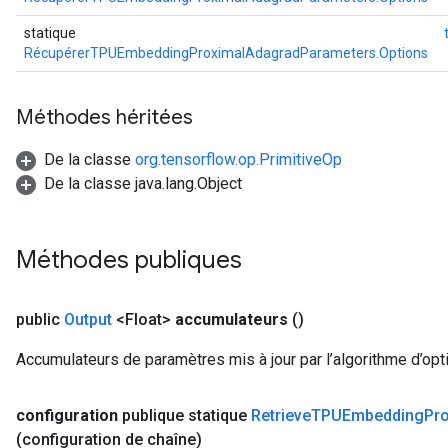
statique
RécupérerTPUEmbeddingProximalAdagradParameters.Options
Méthodes héritées
De la classe
org.tensorflow.op.PrimitiveOp
De la classe java.lang.Object
Méthodes publiques
public
Output
<Float>
accumulateurs
()
Accumulateurs de paramètres mis à jour par l’algorithme d’opt
configuration
publique statique
Retrieve
TPUEmbedding
Pr
(configuration de chaîne)