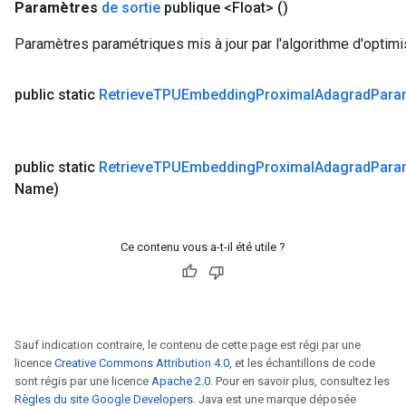
Paramètres
de sortie
publique <Float>
()
Paramètres paramétriques mis à jour par l'algorithme d'optimi
public static
Retrieve
TPUEmbedding
Proximal
Adagrad
Para
public static
Retrieve
TPUEmbedding
Proximal
Adagrad
Para
Name)
Ce contenu vous a-t-il été utile ?
Sauf indication contraire, le contenu de cette page est régi par une
licence
Creative Commons Attribution 4.0
, et les échantillons de code
sont régis par une licence
Apache 2.0
. Pour en savoir plus, consultez les
Règles du site Google Developers
. Java est une marque déposée