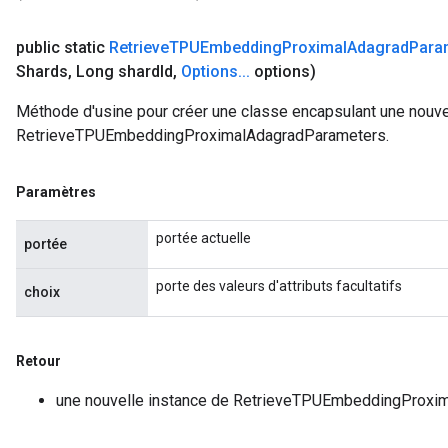
public static
Retrieve
TPUEmbedding
Proximal
Adagrad
Para
Shards
,
Long shard
Id
,
Options
.
.
.
options)
Méthode d'usine pour créer une classe encapsulant une nouve
RetrieveTPUEmbeddingProximalAdagradParameters.
Paramètres
portée actuelle
portée
porte des valeurs d'attributs facultatifs
choix
Retour
une nouvelle instance de RetrieveTPUEmbeddingProxi