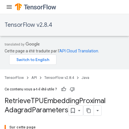
TensorFlow v2.8.4
m
Cette page a été traduite par l'
API Cloud Translation
.
rs
eters
ntumParameters
TensorFlow
API
TensorFlow v2.8.4
Java
ters
ropParameters
Ce contenu vous a-t-il été utile ?
s
Retrieve
TPUEmbedding
Proximal
atorParameters
Adagrad
Parameters
ghtParameters
meters
adParameters
Sur cette page