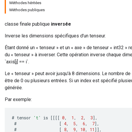
Méthodes héritées
Méthodes publiques
classe finale publique
inversée
Inverse les dimensions spécifiques d'un tenseur.
Étant donné un « tenseur » et un « axe » de tenseur « int32 »
du « tenseur » à inverser. Cette opération inverse chaque dimens
`axis[j] == i`.
Le « tenseur » peut avoir jusqu'à 8 dimensions. Le nombre de
être de 0 ou plusieurs entrées. Si un index est spécifié plusie
générée.
Par exemple:
#
tensor
't'
is
[[[[
0
,
1
,
2
,
3
]
,
#
[
4
,
5
,
6
,
7
]
,
#
[
8
,
9
,
10
,
11
]]
,