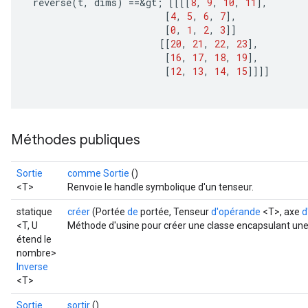
reverse
(
t
,
dims
)
==
&
gt
;
[[[[
8
,
9
,
10
,
11
]
,
[
4
,
5
,
6
,
7
]
,
[
0
,
1
,
2
,
3
]]
[[
20
,
21
,
22
,
23
]
,
[
16
,
17
,
18
,
19
]
,
[
12
,
13
,
14
,
15
]]]]
Méthodes publiques
Sortie
comme Sortie
()
<T>
Renvoie le handle symbolique d'un tenseur.
statique
créer
(Portée
de
portée, Tenseur
d'opérande
<T>, axe
d
<T, U
Méthode d'usine pour créer une classe encapsulant une
étend le
nombre>
Inverse
<T>
Sortie
sortir
()