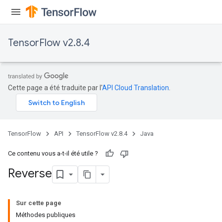
m
TensorFlow v2.8.4
rs
eters
Cette page a été traduite par l'
API Cloud Translation
.
ntumParameters
ters
ropParameters
s
TensorFlow
API
TensorFlow v2.8.4
Java
atorParameters
ghtParameters
Ce contenu vous a-t-il été utile ?
meters
Reverse
adParameters
rameters
eters
Sur cette page
ientDescentParameters
Méthodes publiques