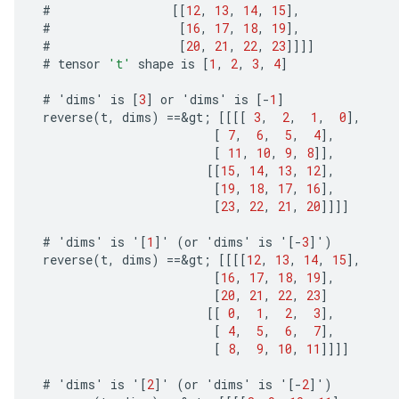
#
[[
12
,
13
,
14
,
15
]
,
#
[
16
,
17
,
18
,
19
]
,
#
[
20
,
21
,
22
,
23
]]]]
#
tensor
't'
shape
is
[
1
,
2
,
3
,
4
]
#
'
dims
'
is
[
3
]
or
'
dims
'
is
[-
1
]
reverse
(
t
,
dims
)
==
&
gt
;
[[[[
3
,
2
,
1
,
0
]
,
[
7
,
6
,
5
,
4
]
,
[
11
,
10
,
9
,
8
]]
,
[[
15
,
14
,
13
,
12
]
,
[
19
,
18
,
17
,
16
]
,
[
23
,
22
,
21
,
20
]]]]
#
'
dims
'
is
'
[
1
]
'
(
or
'
dims
'
is
'
[-
3
]
'
)
reverse
(
t
,
dims
)
==
&
gt
;
[[[[
12
,
13
,
14
,
15
]
,
[
16
,
17
,
18
,
19
]
,
[
20
,
21
,
22
,
23
]
[[
0
,
1
,
2
,
3
]
,
[
4
,
5
,
6
,
7
]
,
[
8
,
9
,
10
,
11
]]]]
#
'
dims
'
is
'
[
2
]
'
(
or
'
dims
'
is
'
[-
2
]
'
)