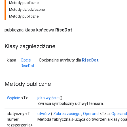
Metody publiczne
Metody dziedziczone
Metody publiczne
publiczna klasa końcowa
RiscDot
Klasy zagnieżdżone
Risc
Dot
klasa
Opcje
Opcjonalne atrybuty dla
RiscDot
Metody publiczne
Wyjście
<T>
jako wyjście
()
Zwraca symboliczny uchwyt tensora.
statyczny <T
utwórz
(
Zakres zasięgu
,
Operand
<T> a,
Operand
numer
Metoda fabryczna służąca do tworzenia klasy opa
rozszerzenia>