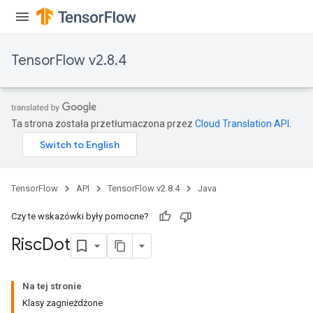
ientDescentParameters
TensorFlow v2.8.4
Ta strona została przetłumaczona przez
Cloud Translation API
.
TensorFlow
API
TensorFlow v2.8.4
Java
Czy te wskazówki były pomocne?
Risc
Dot
Na tej stronie
Klasy zagnieżdżone