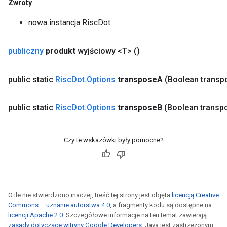
Zwroty
nowa instancja RiscDot
publiczny
produkt
wyjściowy <T>
()
public static
Risc
Dot
.
Options
transpose
A
(Boolean transp
public static
Risc
Dot
.
Options
transpose
B
(Boolean transp
Czy te wskazówki były pomocne?
O ile nie stwierdzono inaczej, treść tej strony jest objęta
licencją Creative
Commons – uznanie autorstwa 4.0
, a fragmenty kodu są dostępne na
licencji Apache 2.0
. Szczegółowe informacje na ten temat zawierają
zasady dotyczące witryny Google Developers
. Java jest zastrzeżonym