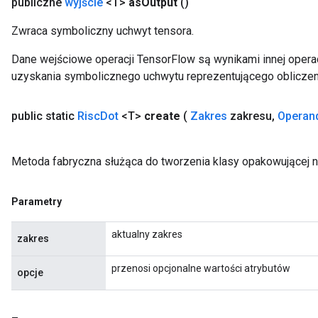
publiczne
wyjście
<T>
as
Output
()
Zwraca symboliczny uchwyt tensora.
Dane wejściowe operacji TensorFlow są wynikami innej operac
uzyskania symbolicznego uchwytu reprezentującego obliczen
public static
Risc
Dot
<T>
create
(
Zakres
zakresu
,
Operan
Metoda fabryczna służąca do tworzenia klasy opakowującej n
Parametry
aktualny zakres
zakres
przenosi opcjonalne wartości atrybutów
opcje