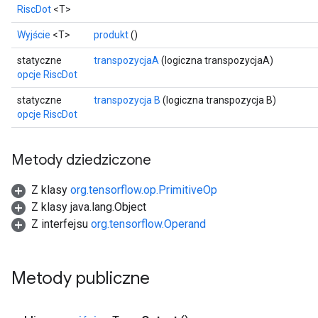
RiscDot
<T>
Wyjście
<T>
produkt
()
statyczne
transpozycjaA
(logiczna transpozycjaA)
opcje RiscDot
statyczne
transpozycja B
(logiczna transpozycja B)
opcje RiscDot
Metody dziedziczone
Z klasy
org.tensorflow.op.PrimitiveOp
Z klasy java.lang.Object
Z interfejsu
org.tensorflow.Operand
Metody publiczne