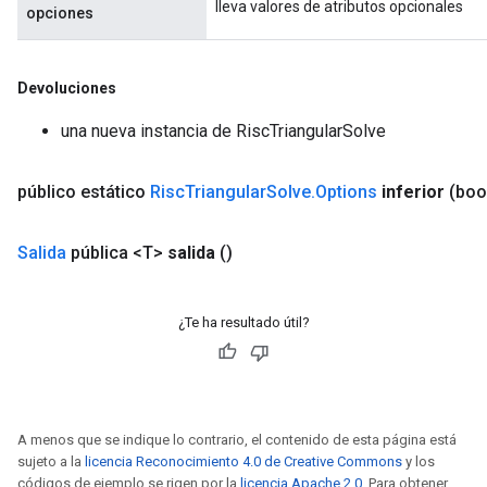
lleva valores de atributos opcionales
opciones
Devoluciones
una nueva instancia de RiscTriangularSolve
público estático
Risc
Triangular
Solve
.
Options
inferior
(boo
Salida
pública <T>
salida
()
¿Te ha resultado útil?
A menos que se indique lo contrario, el contenido de esta página está
sujeto a la
licencia Reconocimiento 4.0 de Creative Commons
y los
códigos de ejemplo se rigen por la
licencia Apache 2.0
. Para obtener