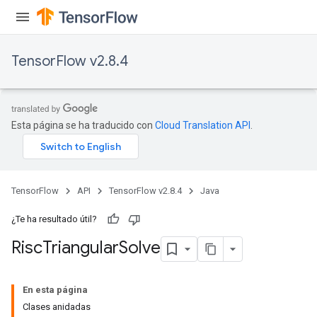
TensorFlow v2.8.4
Esta página se ha traducido con
Cloud Translation API
.
TensorFlow
API
TensorFlow v2.8.4
Java
¿Te ha resultado útil?
Risc
Triangular
Solve
En esta página
Clases anidadas