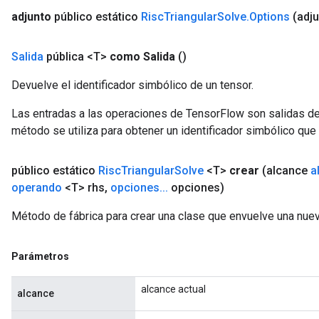
adjunto
público estático
Risc
Triangular
Solve
.
Options
(adj
Salida
pública <T>
como Salida
()
Devuelve el identificador simbólico de un tensor.
Las entradas a las operaciones de TensorFlow son salidas de
método se utiliza para obtener un identificador simbólico que 
público estático
Risc
Triangular
Solve
<T>
crear
(alcance
a
operando
<T> rhs
,
opciones
.
.
.
opciones)
Método de fábrica para crear una clase que envuelve una nuev
Parámetros
alcance actual
alcance