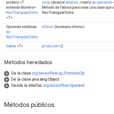
estático <T
crear
(alcance
alcance
, matriz
de operando
extiende Número>
Método de fábrica para crear una clase que
RiscTriangularSolve
RiscTriangularSolve.
<T>
Opciones estáticas
inferior
(booleano inferior)
de
RiscTriangularSolve
Salida
<T>
producción
()
Métodos heredados
De la clase
org.tensorflow.op.PrimitiveOp
De la clase java.lang.Object
Desde la interfaz
org.tensorflow.Operand
Métodos públicos