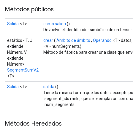
Métodos públicos
Salida
<T>
como salida
()
Devuelve el identificador simbólico de un tensor.
estático <T, U
crear
(
Ámbito de ámbito
,
Operando
<T> datos
extiende
<V> numSegments)
Número, V
Método de fábrica para crear una clase que e
extiende
Número>
SegmentSumV2
<T>
Salida
<T>
salida
()
Tiene la misma forma que los datos, excepto p
`segment_ids.rank`, que se reemplazan con una
`num_segments`.
Métodos Heredados