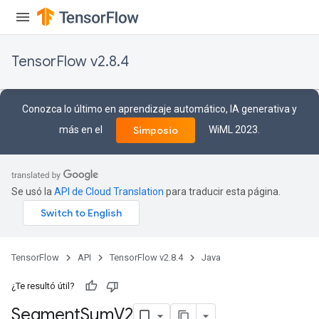
TensorFlow v2.8.4
Conozca lo último en aprendizaje automático, IA generativa y
más en el
WiML 2023.
Simposio
Se usó la
API de Cloud Translation
para traducir esta página.
TensorFlow
API
TensorFlow v2.8.4
Java
¿Te resultó útil?
Segment
Sum
V2