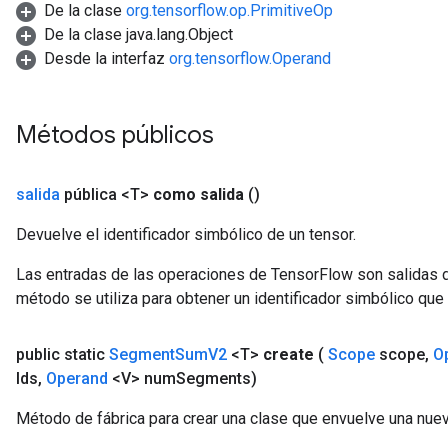
De la clase
org.tensorflow.op.PrimitiveOp
De la clase java.lang.Object
Desde la interfaz
org.tensorflow.Operand
Métodos públicos
salida
pública <T>
como salida
()
Devuelve el identificador simbólico de un tensor.
Las entradas de las operaciones de TensorFlow son salidas d
método se utiliza para obtener un identificador simbólico que 
public static
Segment
Sum
V2
<T>
create
(
Scope
scope
,
O
Ids
,
Operand
<V> num
Segments)
Método de fábrica para crear una clase que envuelve una n