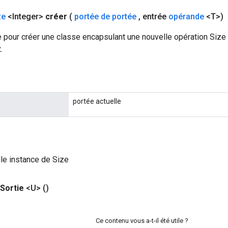
ze
<Integer>
créer
(
portée de portée
,
entrée
opérande
<T>)
 pour créer une classe encapsulant une nouvelle opération Size 
.
portée actuelle
le instance de Size
Sortie
<U>
()
Ce contenu vous a-t-il été utile ?