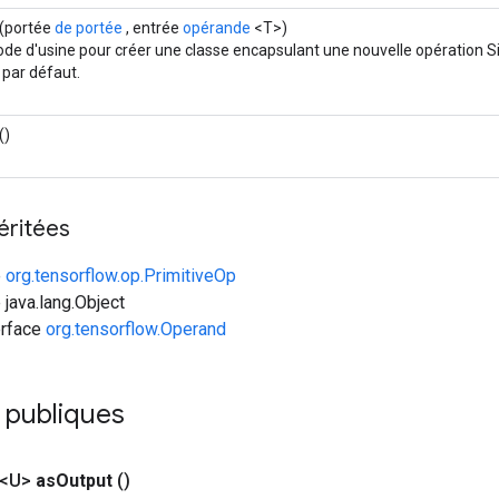
(portée
de portée
, entrée
opérande
<T>)
de d'usine pour créer une classe encapsulant une nouvelle opération Si
 par défaut.
()
éritées
e
org.tensorflow.op.PrimitiveOp
 java.lang.Object
erface
org.tensorflow.Operand
 publiques
 <U>
as
Output
()