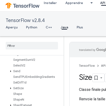
Installer
Apprendre
API
ScatterNdMax
ScatterNdMin
ScatterNdNonAliasingAdd
TensorFlow v2.8.4
ScatterNdSub
ScatterNdUpdate
Aperçu
Python
C++
Java
Plus
ScatterSub
Scatter
Update
Segment
Max
V2
Segment
Min
V2
Segment
Prod
V2
Segment
Sum
V2
Select
V2
TensorFlow
API
Send
Size
Send
TPUEmbedding
Gradients
Set
Diff1d
Set
Size
Classe finale p
Shape
Renvoie la taille
Shape
N
Shard
Dataset