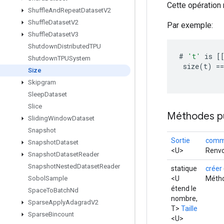
Cette opération 
Shuffle
And
Repeat
Dataset
V2
Shuffle
Dataset
V2
Par exemple:
Shuffle
Dataset
V3
Shutdown
Distributed
TPU
#
't'
is
[
Shutdown
TPUSystem
size
(
t
)
==
Size
Skipgram
Sleep
Dataset
Slice
Méthodes p
Sliding
Window
Dataset
Snapshot
Sortie
comm
Snapshot
Dataset
<U>
Renvo
Snapshot
Dataset
Reader
Snapshot
Nested
Dataset
Reader
statique
créer
<U
Métho
Sobol
Sample
étend le
Space
To
Batch
Nd
nombre,
Sparse
Apply
Adagrad
V2
T>
Taille
Sparse
Bincount
<U>