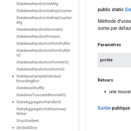
Stateless
Random
Get
Alg
public static
Si
Stateless
Random
Get
Key
Counter
Stateless
Random
Get
Key
Counter
Méthode d'usine
Alg
sortie par défaut
Stateless
Random
Normal
V2
Stateless
Random
Poisson
Stateless
Random
Uniform
Full
Int
Paramètres
Stateless
Random
Uniform
Full
Int
V2
portée
Stateless
Random
Uniform
Int
V2
Stateless
Random
Uniform
V2
Stateless
Sample
Distorted
Retours
Bounding
Box
Stateless
Shuffle
une nouvel
Stateless
Truncated
Normal
V2
Stats
Aggregator
Handle
V2
Sortie
publique
Stats
Aggregator
Set
Summary
Writer
Stop
Gradient
Strided
Slice