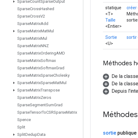
Sparse
Count
Sparse
Output
statique
créer
Sparse
Cross
Hashed
<T>
Métho
Sparse
Cross
V2
Taille
sortie
Sparse
Matrix
Add
<Entier>
Sparse
Matrix
Mat
Mul
Sortie
sortir
Sparse
Matrix
Mul
<U>
Sparse
Matrix
NNZ
Sparse
Matrix
Ordering
AMD
Sparse
Matrix
Softmax
Méthodes h
Sparse
Matrix
Softmax
Grad
Sparse
Matrix
Sparse
Cholesky
De la class
Sparse
Matrix
Sparse
Mat
Mul
De la classe
Sparse
Matrix
Transpose
Depuis l'int
Sparse
Matrix
Zeros
Sparse
Segment
Sum
Grad
Méthodes
Sparse
Tensor
To
CSRSparse
Matrix
Spence
Split
sortie
publique
Split
Dedup
Data