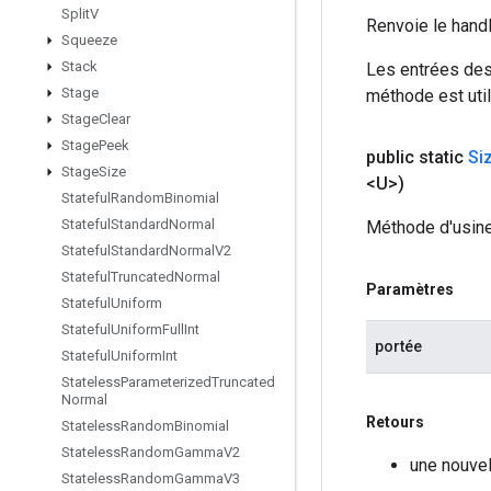
Split
V
Renvoie le hand
Squeeze
Stack
Les entrées des
Stage
méthode est util
Stage
Clear
Stage
Peek
public static
Si
Stage
Size
<U>)
Stateful
Random
Binomial
Stateful
Standard
Normal
Méthode d'usine
Stateful
Standard
Normal
V2
Stateful
Truncated
Normal
Paramètres
Stateful
Uniform
Stateful
Uniform
Full
Int
portée
Stateful
Uniform
Int
Stateless
Parameterized
Truncated
Normal
Retours
Stateless
Random
Binomial
Stateless
Random
Gamma
V2
une nouvel
Stateless
Random
Gamma
V3