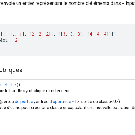
renvoie un entier représentant le nombre d'éléments dans « input
[[
1
,
1
,,
1
]
,
[
2
,
2
,
2
]]
,
[[
3
,
3
,
3
]
,
[
4
,
4
,
4
]]]]
&
gt
;
12
ubliques
e Sortie
()
ie le handle symbolique d'un tenseur.
(portée
de portée
, entrée
d'opérande
<T>, sortie de classe<U>)
de d'usine pour créer une classe encapsulant une nouvelle opération S