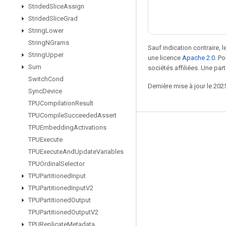
Strided
Slice
Assign
Strided
Slice
Grad
String
Lower
String
NGrams
Sauf indication contraire, 
String
Upper
une licence
Apache 2.0
. P
Sum
sociétés affiliées. Une part
Switch
Cond
Dernière mise à jour le 202
Sync
Device
TPUCompilation
Result
TPUCompile
Succeeded
Assert
TPUEmbedding
Activations
Rester connecté
TPUExecute
Blog
TPUExecute
And
Update
Variables
Forum
TPUOrdinal
Selector
TPUPartitioned
Input
GitHub
TPUPartitioned
Input
V2
Twitter
TPUPartitioned
Output
YouTube
TPUPartitioned
Output
V2
TPUReplicate
Metadata