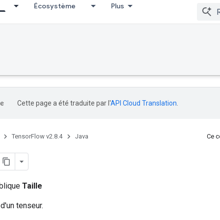
Écosystème
Plus
Cette page a été traduite par l'
API Cloud Translation
.
TensorFlow v2.8.4
Java
Ce co
ublique
Taille
 d'un tenseur.