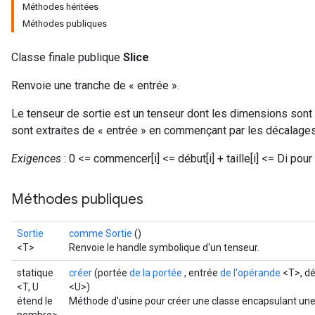
Méthodes héritées
Méthodes publiques
Classe finale publique
Slice
Renvoie une tranche de « entrée ».
Le tenseur de sortie est un tenseur dont les dimensions sont d
sont extraites de « entrée » en commençant par les décalages
Exigences
: 0 <= commencer[i] <= début[i] + taille[i] <= Di pour 
Méthodes publiques
Sortie
comme Sortie
()
<T>
Renvoie le handle symbolique d'un tenseur.
statique
créer
(portée
de la portée
, entrée
de l'opérande
<T>, d
<T, U
<U>)
étend le
Méthode d'usine pour créer une classe encapsulant une 