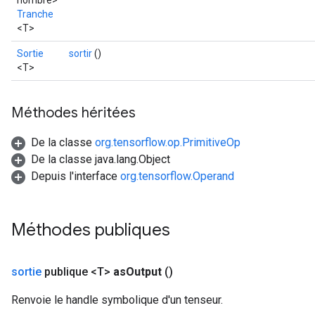
nombre>
Tranche
<T>
Sortie
sortir
()
<T>
Méthodes héritées
De la classe
org.tensorflow.op.PrimitiveOp
De la classe java.lang.Object
Depuis l'interface
org.tensorflow.Operand
Méthodes publiques
sortie
publique <T>
as
Output
()
Renvoie le handle symbolique d'un tenseur.