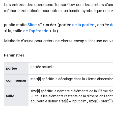
Les entrées des opérations TensorFlow sont les sorties d'une
méthode est utilisée pour obtenir un handle symbolique qui rep
public static
Slice
<T>
créer
(portée
de la portée
,
entrée
d
<U>
,
taille
de l'opérande
<U>)
Méthode d'usine pour créer une classe encapsulant une nouvel
Paramètres
portée actuelle
portée
start[i] spécifie le décalage dans la « ième dimension
commencer
size[i] spécifie le nombre d'éléments de la 'i'ième di
taille
-1, tous les éléments restants de la dimension i sont
équivaut à définir size[i] = input.dim_size(i) - start[i])