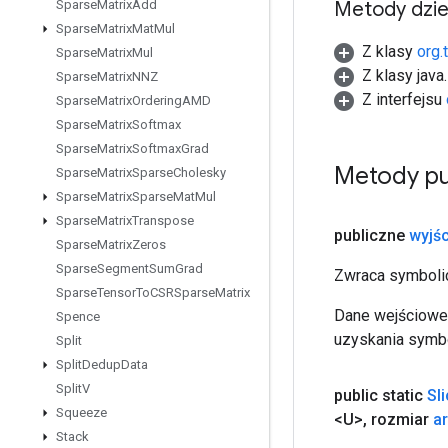
Metody dzi
Sparse
Matrix
Add
Sparse
Matrix
Mat
Mul
Z klasy
org.
Sparse
Matrix
Mul
Z klasy java
Sparse
Matrix
NNZ
Z interfejsu
Sparse
Matrix
Ordering
AMD
Sparse
Matrix
Softmax
Sparse
Matrix
Softmax
Grad
Metody pu
Sparse
Matrix
Sparse
Cholesky
Sparse
Matrix
Sparse
Mat
Mul
Sparse
Matrix
Transpose
publiczne
wyjśc
Sparse
Matrix
Zeros
Sparse
Segment
Sum
Grad
Zwraca symbolic
Sparse
Tensor
To
CSRSparse
Matrix
Dane wejściowe 
Spence
uzyskania symbo
Split
Split
Dedup
Data
Split
V
public static
Sl
Squeeze
<U>
,
rozmiar
a
Stack