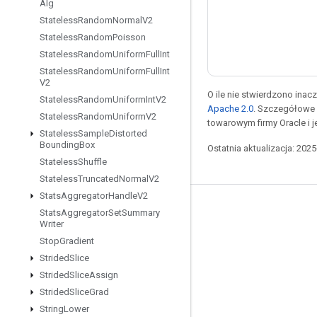
Alg
Stateless
Random
Normal
V2
Stateless
Random
Poisson
Stateless
Random
Uniform
Full
Int
Stateless
Random
Uniform
Full
Int
V2
O ile nie stwierdzono inacze
Stateless
Random
Uniform
Int
V2
Apache 2.0
. Szczegółowe 
Stateless
Random
Uniform
V2
towarowym firmy Oracle i 
Stateless
Sample
Distorted
Bounding
Box
Ostatnia aktualizacja: 202
Stateless
Shuffle
Stateless
Truncated
Normal
V2
Stats
Aggregator
Handle
V2
Pozostawaj w kontakcie
Stats
Aggregator
Set
Summary
Writer
Blog
Stop
Gradient
Forum
Strided
Slice
Strided
Slice
Assign
GitHub
Strided
Slice
Grad
Twitter
String
Lower