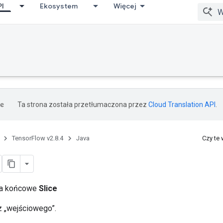
PI
Ekosystem
Więcej
Ta strona została przetłumaczona przez
Cloud Translation API
.
TensorFlow v2.8.4
Java
Czy te
cia końcowe
Slice
 „wejściowego”.