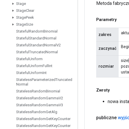
Metoda fabryczn
Stage
Stage
Clear
Stage
Peek
Parametry
Stage
Size
Stateful
Random
Binomial
aktu
zakres
Stateful
Standard
Normal
Stateful
Standard
Normal
V2
Begi
zaczynać
Stateful
Truncated
Normal
Stateful
Uniform
size
Stateful
Uniform
Full
Int
rozmiar
pozo
usta
Stateful
Uniform
Int
Stateless
Parameterized
Truncated
Normal
Zwroty
Stateless
Random
Binomial
Stateless
Random
Gamma
V2
nowa insta
Stateless
Random
Gamma
V3
Stateless
Random
Get
Alg
publiczne
wyjśc
Stateless
Random
Get
Key
Counter
Stateless
Random
Get
Key
Counter