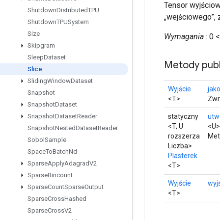
Tensor wyjściow
Shutdown
Distributed
TPU
„wejściowego”, 
Shutdown
TPUSystem
Size
Wymagania
: 0 <
Skipgram
Sleep
Dataset
Metody publ
Slice
Sliding
Window
Dataset
Wyjście
jako
Snapshot
<T>
Zwr
Snapshot
Dataset
statyczny
utw
Snapshot
Dataset
Reader
<T, U
<U>
Snapshot
Nested
Dataset
Reader
rozszerza
Met
Sobol
Sample
Liczba>
Space
To
Batch
Nd
Plasterek
Sparse
Apply
Adagrad
V2
<T>
Sparse
Bincount
Wyjście
wyj
Sparse
Count
Sparse
Output
<T>
Sparse
Cross
Hashed
Sparse
Cross
V2