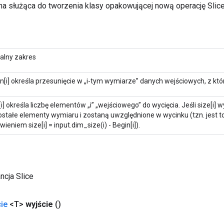
a służąca do tworzenia klasy opakowującej nową operację Slice
alny zakres
n[i] określa przesunięcie w „i-tym wymiarze” danych wejściowych, z któ
[i] określa liczbę elementów „i” „wejściowego” do wycięcia. Jeśli size[i] 
stałe elementy wymiaru i zostaną uwzględnione w wycinku (tzn. jest 
wieniem size[i] = input.dim_size(i) - Begin[i]).
ncja Slice
ie
<T>
wyjście
()