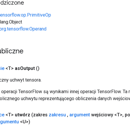
edziczone
tensorflow.op.PrimitiveOp
.lang.Object
org.tensorflow.Operand
bliczne
ie
<T>
as
Output
()
zny uchwyt tensora.
operacji TensorFlow są wynikami innej operacji TensorFlow. Ta
licznego uchwytu reprezentującego obliczenia danych wejścio
ice
<T>
utwórz
(zakres
zakresu
,
argument
wejściowy <T>
,
po
rgumentu
<U>)