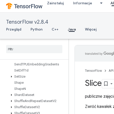
Zainstaluj
Informacje
A
ScatterNdSub
ScatterNdUpdate
ScatterSub
TensorFlow v2.8.4
ScatterUpdate
SegmentMaxV2
Przegląd
Python
C++
Java
Więcej
SegmentMinV2
Segment
Prod
V2
Segment
Sum
V2
Select
V2
Send
Send
TPUEmbedding
Gradients
Set
Diff1d
TensorFlow
API
Set
Size
Slice
Shape
Shape
N
Shard
Dataset
publiczne zaję
Shuffle
And
Repeat
Dataset
V2
Zwróć kawałek z
Shuffle
Dataset
V2
Shuffle
Dataset
V3