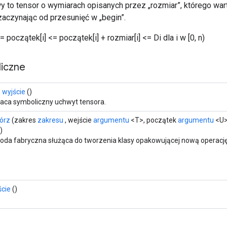
y to tensor o wymiarach opisanych przez „rozmiar”, którego war
zaczynając od przesunięć w „begin”.
= początek[i] <= początek[i] + rozmiar[i] <= Di dla i w [0, n)
iczne
 wyjście
()
aca symboliczny uchwyt tensora.
órz
(zakres
zakresu
, wejście
argumentu
<T>, początek
argumentu
<U>
)
oda fabryczna służąca do tworzenia klasy opakowującej nową operację 
ście
()