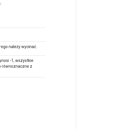
.
rego należy wycinać.
wynosi -1, wszystkie
to równoznaczne z