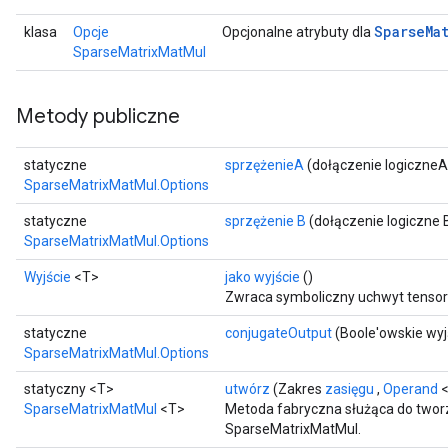
Sparse
Ma
klasa
Opcje
Opcjonalne atrybuty dla
SparseMatrixMatMul
Metody publiczne
statyczne
sprzężenieA
(dołączenie logiczneA
SparseMatrixMatMul.Options
statyczne
sprzężenie B
(dołączenie logiczne 
SparseMatrixMatMul.Options
Wyjście
<T>
jako wyjście
()
Zwraca symboliczny uchwyt tensor
statyczne
conjugateOutput
(Boole'owskie wyj
SparseMatrixMatMul.Options
x
statyczny <T>
utwórz
(Zakres
zasięgu
,
Operand
<
SparseMatrixMatMul
<T>
Metoda fabryczna służąca do twor
SparseMatrixMatMul.