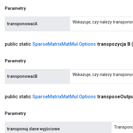
Parametry
Wskazuje, czy należy transpono
transponowaćA
public static
Sparse
Matrix
Mat
Mul
.
Options
transpozycja B
Parametry
Wskazuje, czy należy transpono
transponowaćB
public static
Sparse
Matrix
Mat
Mul
.
Options
transpose
Outpu
Parametry
Transponuj
transponuj dane wyjściowe