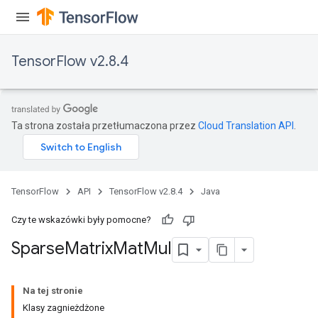
TensorFlow v2.8.4
Ta strona została przetłumaczona przez
Cloud Translation API
.
TensorFlow
API
TensorFlow v2.8.4
Java
Czy te wskazówki były pomocne?
Sparse
Matrix
Mat
Mul
Na tej stronie
Klasy zagnieżdżone