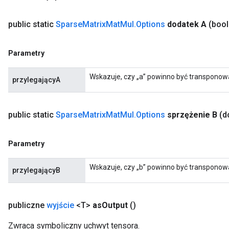
public static
Sparse
Matrix
Mat
Mul
.
Options
dodatek A
(bool
Parametry
Wskazuje, czy „a” powinno być transponow
przylegającyA
public static
Sparse
Matrix
Mat
Mul
.
Options
sprzężenie B
(d
Parametry
Wskazuje, czy „b” powinno być transponow
przylegającyB
publiczne
wyjście
<T>
as
Output
()
Zwraca symboliczny uchwyt tensora.