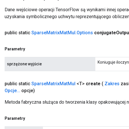
Dane wejściowe operacji TensorFlow są wynikami innej operac
uzyskania symbolicznego uchwytu reprezentującego obliczen
public static
Sparse
Matrix
Mat
Mul
.
Options
conjugate
Outpu
Parametry
Koniuguje iloczyn „
sprzężone wyjście
public static
Sparse
Matrix
Mat
Mul
<T>
create
(
Zakres
zas
Opcje
.
.
.
opcje)
Metoda fabryczna służąca do tworzenia klasy opakowującej 
Parametry