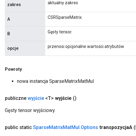
aktualny zakres
zakres
CSRSparseMatrix.
A
Gęsty tensor.
B
przenosi opcjonalne wartości atrybutów
opcje
Powroty
nowa instancja SparseMatrixMatMul
publiczne
wyjście
<T>
wyjście
()
Gęsty tensor wyjściowy.
public static
Sparse
Matrix
Mat
Mul
.
Options
transpozycja
A
(