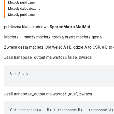
Metody publiczne
Metody dziedziczone
Metody publiczne
publiczna klasa końcowa
SparseMatrixMatMul
Macierz — mnoży macierz rzadką przez macierz gęstą.
Zwraca gęstą macierz. Dla wejść A i B, gdzie A to CSR, a B to
Jeśli transpose_output ma wartość false, zwraca:
C
=
A
.
B
Jeśli transpose_output ma wartość „true”, zwraca:
C
=
transpose
(
A
.
B
)
=
transpose
(
B
)
.
transpose
(
A
)