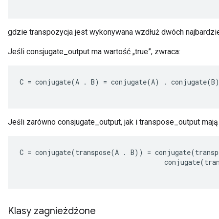
gdzie transpozycja jest wykonywana wzdłuż dwóch najbardzi
Jeśli consjugate_output ma wartość „true”, zwraca:
C
=
conjugate
(
A
.
B
)
=
conjugate
(
A
)
.
conjugate
(
B
Jeśli zarówno consjugate_output, jak i transpose_output mają 
C
=
conjugate
(
transpose
(
A
.
B
))
=
conjugate
(
transp
conjugate
(
tra
Klasy zagnieżdżone