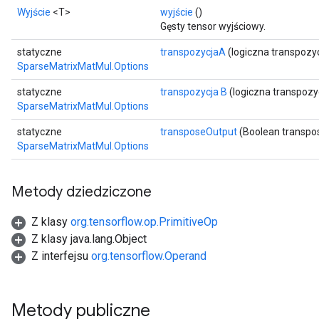
Wyjście
<T>
wyjście
()
Gęsty tensor wyjściowy.
statyczne
transpozycjaA
(logiczna transpozy
SparseMatrixMatMul.Options
statyczne
transpozycja B
(logiczna transpozy
SparseMatrixMatMul.Options
statyczne
transposeOutput
(Boolean transpo
SparseMatrixMatMul.Options
Metody dziedziczone
Z klasy
org.tensorflow.op.PrimitiveOp
Z klasy java.lang.Object
Z interfejsu
org.tensorflow.Operand
Metody publiczne