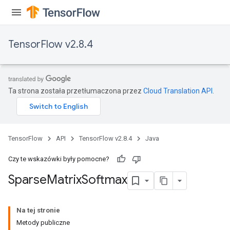
TensorFlow v2.8.4
Ta strona została przetłumaczona przez
Cloud Translation API
.
TensorFlow
API
TensorFlow v2.8.4
Java
Czy te wskazówki były pomocne?
Sparse
Matrix
Softmax
Na tej stronie
Metody publiczne