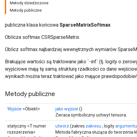
Metody dziedziczone
Metody publiczne
publiczna klasa końcowa
SparseMatrixSoftmax
Oblicza softmax CSRSparseMatrix.
Oblicz softmax najbardziej wewnętrznych wymiarów SparseMa
Brakujące wartości są traktowane jako `-inf` (tj. logity o ze
wyjściowe mają tę samą strukturę rzadkości co dane wejściow
wynikach można teraz traktować jako mające prawdopodobie
Metody publiczne
Wyjście
<Obiekt>
jako wyjście
()
Zwraca symboliczny uchwyt tensora.
statyczny <T numer
utwórz
(zakres
zakresu
, logity
argumentu
rozszerzenia>
Metoda fabryczna służąca do tworzenia k