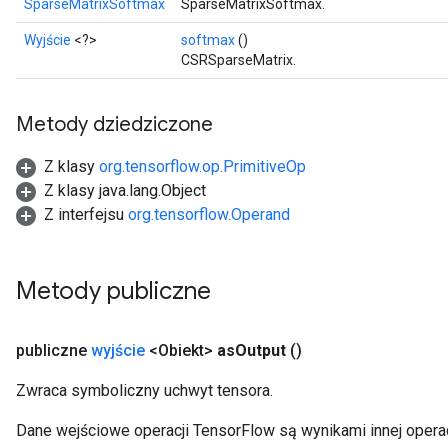
SparseMatrixSoftmax
SparseMatrixSoftmax.
Wyjście
<?>
softmax
()
CSRSparseMatrix.
Metody dziedziczone
Z klasy
org.tensorflow.op.PrimitiveOp
Z klasy java.lang.Object
Z interfejsu
org.tensorflow.Operand
Metody publiczne
publiczne
wyjście
<Obiekt>
as
Output
()
Zwraca symboliczny uchwyt tensora.
Dane wejściowe operacji TensorFlow są wynikami innej operac