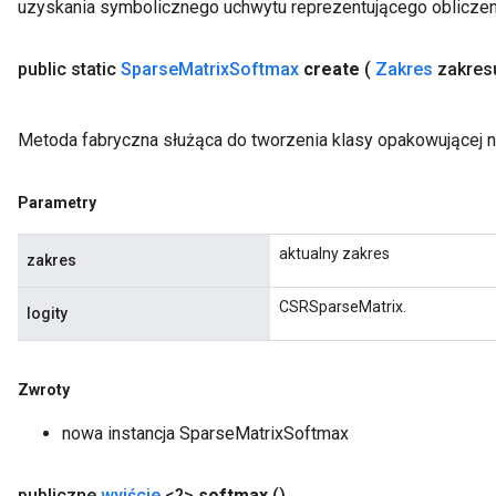
uzyskania symbolicznego uchwytu reprezentującego obliczen
public static
Sparse
Matrix
Softmax
create
(
Zakres
zakres
x
Metoda fabryczna służąca do tworzenia klasy opakowującej 
Parametry
aktualny zakres
zakres
CSRSparseMatrix.
logity
Zwroty
nowa instancja SparseMatrixSoftmax
publiczne
wyjście
<?>
softmax
()