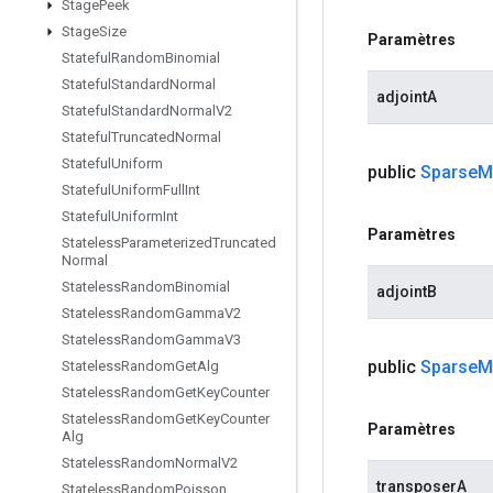
Stage
Peek
Stage
Size
Paramètres
Stateful
Random
Binomial
Stateful
Standard
Normal
adjointA
Stateful
Standard
Normal
V2
Stateful
Truncated
Normal
Stateful
Uniform
public
Sparse
M
Stateful
Uniform
Full
Int
Stateful
Uniform
Int
Paramètres
Stateless
Parameterized
Truncated
Normal
Stateless
Random
Binomial
adjointB
Stateless
Random
Gamma
V2
Stateless
Random
Gamma
V3
public
Sparse
M
Stateless
Random
Get
Alg
Stateless
Random
Get
Key
Counter
Stateless
Random
Get
Key
Counter
Paramètres
Alg
Stateless
Random
Normal
V2
transposerA
Stateless
Random
Poisson