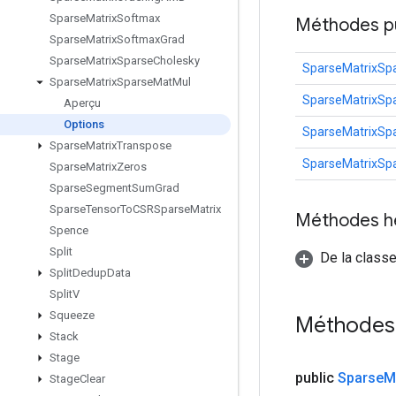
Sparse
Matrix
Softmax
Méthodes p
Sparse
Matrix
Softmax
Grad
Sparse
Matrix
Sparse
Cholesky
SparseMatrixSp
Sparse
Matrix
Sparse
Mat
Mul
SparseMatrixSp
Aperçu
Options
SparseMatrixSp
Sparse
Matrix
Transpose
SparseMatrixSp
Sparse
Matrix
Zeros
Sparse
Segment
Sum
Grad
Sparse
Tensor
To
CSRSparse
Matrix
Méthodes h
Spence
Split
De la classe
Split
Dedup
Data
Split
V
Squeeze
Méthodes
Stack
Stage
public
Sparse
M
Stage
Clear