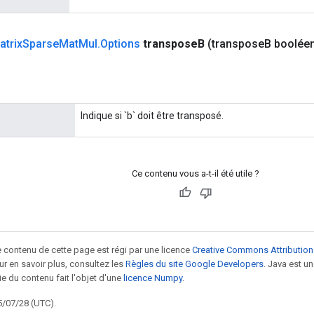
atrix
Sparse
Mat
Mul
.
Options
transpose
B
(transpose
B boolée
Indique si `b` doit être transposé.
Ce contenu vous a-t-il été utile ?
le contenu de cette page est régi par une licence
Creative Commons Attribution
our en savoir plus, consultez les
Règles du site Google Developers
. Java est 
ie du contenu fait l'objet d'une
licence Numpy
.
5/07/28 (UTC).