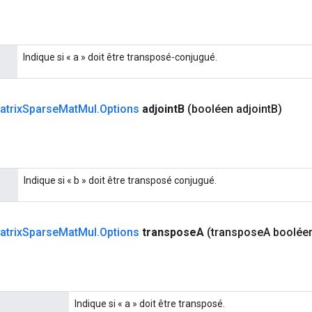
Indique si « a » doit être transposé-conjugué.
atrix
Sparse
Mat
Mul
.
Options
adjoint
B
(booléen adjoint
B)
Indique si « b » doit être transposé conjugué.
atrix
Sparse
Mat
Mul
.
Options
transpose
A
(transpose
A boolée
Indique si « a » doit être transposé.