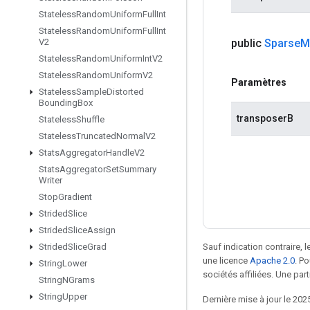
Stateless
Random
Uniform
Full
Int
Stateless
Random
Uniform
Full
Int
public
Sparse
M
V2
Stateless
Random
Uniform
Int
V2
Stateless
Random
Uniform
V2
Paramètres
Stateless
Sample
Distorted
Bounding
Box
transposerB
Stateless
Shuffle
Stateless
Truncated
Normal
V2
Stats
Aggregator
Handle
V2
Stats
Aggregator
Set
Summary
Writer
Stop
Gradient
Strided
Slice
Strided
Slice
Assign
Sauf indication contraire, 
Strided
Slice
Grad
une licence
Apache 2.0
. P
String
Lower
sociétés affiliées. Une part
String
NGrams
String
Upper
Dernière mise à jour le 202