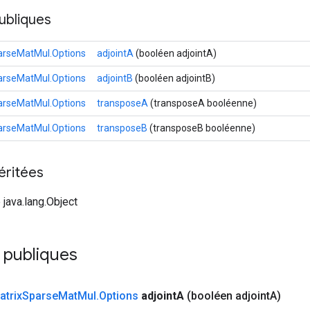
ubliques
arseMatMul.Options
adjointA
(booléen adjointA)
arseMatMul.Options
adjointB
(booléen adjointB)
arseMatMul.Options
transposeA
(transposeA booléenne)
arseMatMul.Options
transposeB
(transposeB booléenne)
éritées
 java.lang.Object
 publiques
atrix
Sparse
Mat
Mul
.
Options
adjoint
A
(booléen adjoint
A)