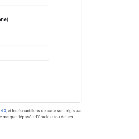
nne)
 4.0
, et les échantillons de code sont régis par
une marque déposée d'Oracle et/ou de ses