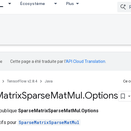
Écosystème
Plus
Cette page a été traduite par l'
API Cloud Translation
.
TensorFlow v2.8.4
Java
Ce co
atrix
Sparse
Mat
Mul
.
Options
 publique
SparseMatrixSparseMatMul.Options
tifs pour
SparseMatrixSparseMatMul