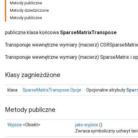
Metody publiczne
Metody dziedziczone
Metody publiczne
publiczna klasa końcowa
SparseMatrixTranspose
Transponuje wewnętrzne wymiary (macierz) CSRSparseMatrix
Transponuje wewnętrzne wymiary (macierz) SparseMatrix i opc
Klasy zagnieżdżone
Spar
klasa
SparseMatrixTranspose.Opcje
Opcjonalne atrybuty
Metody publiczne
Wyjście
<Obiekt>
jako wyjście
()
Zwraca symboliczny uchwyt ten