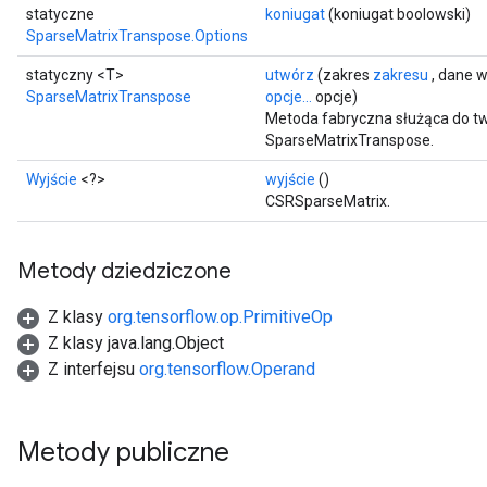
statyczne
koniugat
(koniugat boolowski)
SparseMatrixTranspose.Options
statyczny <T>
utwórz
(zakres
zakresu
, dane 
SparseMatrixTranspose
opcje...
opcje)
Metoda fabryczna służąca do tw
SparseMatrixTranspose.
Wyjście
<?>
wyjście
()
CSRSparseMatrix.
Metody dziedziczone
Z klasy
org.tensorflow.op.PrimitiveOp
Z klasy java.lang.Object
Z interfejsu
org.tensorflow.Operand
Metody publiczne
x