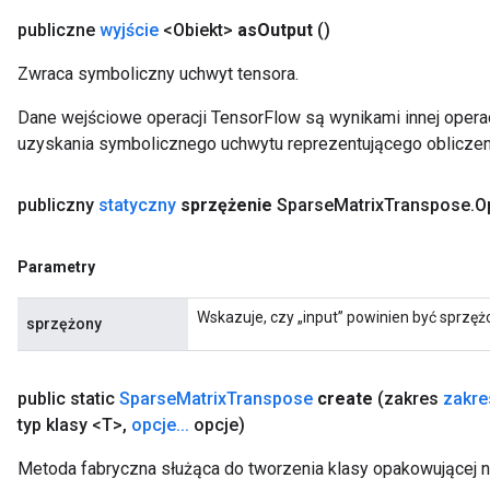
publiczne
wyjście
<Obiekt>
as
Output
()
Zwraca symboliczny uchwyt tensora.
Dane wejściowe operacji TensorFlow są wynikami innej operac
uzyskania symbolicznego uchwytu reprezentującego obliczen
publiczny
statyczny
sprzężenie
Sparse
Matrix
Transpose
.
O
Parametry
Wskazuje, czy „input” powinien być sprzęż
sprzężony
public static
Sparse
Matrix
Transpose
create
(zakres
zakre
typ klasy <T>
,
opcje
.
.
.
opcje)
Metoda fabryczna służąca do tworzenia klasy opakowującej 