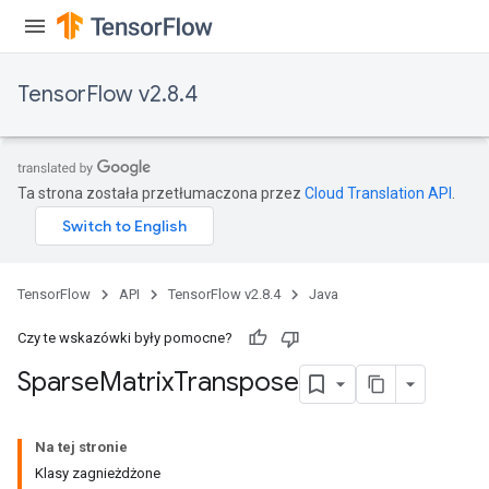
TensorFlow v2.8.4
Ta strona została przetłumaczona przez
Cloud Translation API
.
TensorFlow
API
TensorFlow v2.8.4
Java
Czy te wskazówki były pomocne?
Sparse
Matrix
Transpose
Na tej stronie
Klasy zagnieżdżone