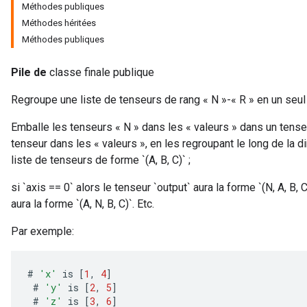
Méthodes publiques
Méthodes héritées
Méthodes publiques
Pile de
classe finale publique
Regroupe une liste de tenseurs de rang « N »-« R » en un seul 
Emballe les tenseurs « N » dans les « valeurs » dans un tense
tenseur dans les « valeurs », en les regroupant le long de la d
liste de tenseurs de forme `(A, B, C)` ;
si `axis == 0` alors le tenseur `output` aura la forme `(N, A, B, C
aura la forme `(A, N, B, C)`. Etc.
Par exemple:
#
'x'
is
[
1
,
4
]
#
'y'
is
[
2
,
5
]
#
'z'
is
[
3
,
6
]