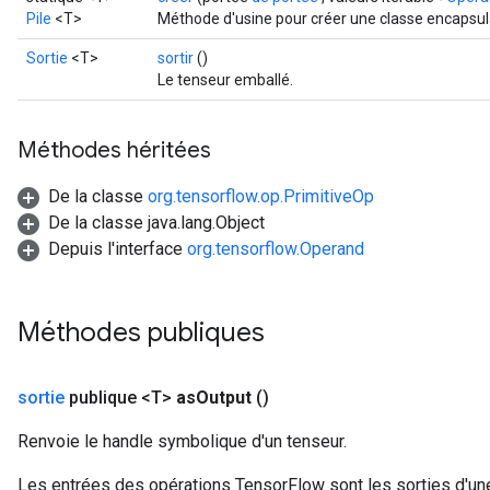
Pile
<T>
Méthode d'usine pour créer une classe encapsul
Sortie
<T>
sortir
()
Le tenseur emballé.
Méthodes héritées
De la classe
org.tensorflow.op.PrimitiveOp
De la classe java.lang.Object
Depuis l'interface
org.tensorflow.Operand
Méthodes publiques
sortie
publique <T>
as
Output
()
Renvoie le handle symbolique d'un tenseur.
Les entrées des opérations TensorFlow sont les sorties d'une