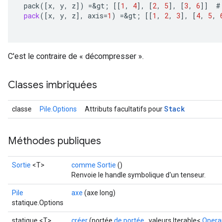
pack
(
[
x
,
y
,
z
]
)
=
&
gt
;
[[
1
,
4
]
,
[
2
,
5
]
,
[
3
,
6
]]
#
pack
(
[
x
,
y
,
z
]
,
axis
=
1
)
=
&
gt
;
[[
1
,
2
,
3
]
,
[
4
,
5
,
C'est le contraire de « décompresser ».
Classes imbriquées
Stack
classe
Pile.Options
Attributs facultatifs pour
x
Méthodes publiques
Sortie
<T>
comme Sortie
()
Renvoie le handle symbolique d'un tenseur.
Pile
axe
(axe long)
statique.Options
statique <T>
créer
(portée
de portée
, valeurs Iterable<
Opera