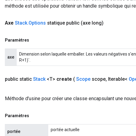
méthode est utilisée pour obtenir un handle symbolique qui rep
Axe
Stack
.
Options
statique public
(axe long)
Paramètres
Dimension selon laquelle emballer. Les valeurs négatives s'enr
axe
R+1)`.
public static
Stack
<T>
create
(
Scope
scope
,
Iterable<
Op
Méthode d'usine pour créer une classe encapsulant une nouvel
Paramètres
portée actuelle
portée