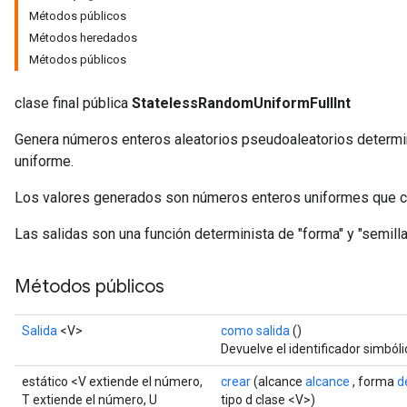
Métodos públicos
Métodos heredados
Métodos públicos
x
clase final pública
StatelessRandomUniformFullInt
Genera números enteros aleatorios pseudoaleatorios determini
uniforme.
Los valores generados son números enteros uniformes que cu
Las salidas son una función determinista de "forma" y "semilla
Métodos públicos
Salida
<V>
como salida
()
Devuelve el identificador simbóli
estático <V extiende el número,
crear
(alcance
alcance
, forma
d
T extiende el número, U
tipo d clase <V>)