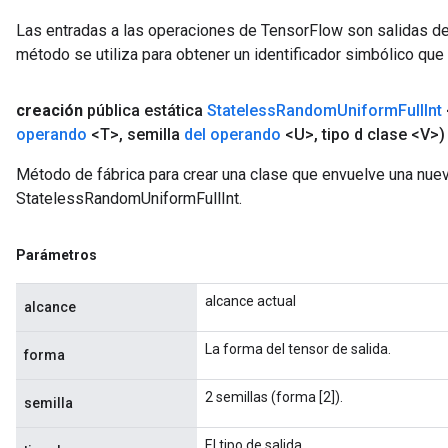
Las entradas a las operaciones de TensorFlow son salidas de
método se utiliza para obtener un identificador simbólico que 
creación
pública estática
Stateless
Random
Uniform
Full
Int
operando
<T>
,
semilla
del operando
<U>
,
tipo d clase <V>)
Método de fábrica para crear una clase que envuelve una nue
StatelessRandomUniformFullInt.
Parámetros
alcance actual
alcance
La forma del tensor de salida.
forma
2 semillas (forma [2]).
semilla
El tipo de salida.