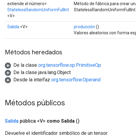
extiende el número>
Método de fábrica para crear un
StatelessRandomUniformFullInt
StatelessRandomUniformFullInt
<V>
Salida
<V>
producción
()
Valores aleatorios con forma esp
Métodos heredados
De la clase
org.tensorflow.op.PrimitiveOp
De la clase java.lang.Object
Desde la interfaz
org.tensorflow.Operand
Métodos públicos
Salida
pública <V>
como Salida
()
Devuelve el identificador simbólico de un tensor.