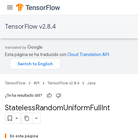
TensorFlow v2.8.4
Esta página se ha traducido con
Cloud Translation API
.
TensorFlow
API
TensorFlow v2.8.4
Java
¿Te ha resultado útil?
Stateless
Random
Uniform
Full
Int
En esta página