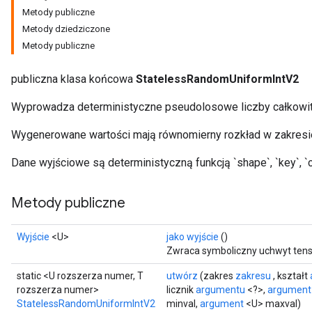
Metody publiczne
Metody dziedziczone
x
Metody publiczne
publiczna klasa końcowa
StatelessRandomUniformIntV2
Wyprowadza deterministyczne pseudolosowe liczby całkowite
Wygenerowane wartości mają równomierny rozkład w zakresie 
Dane wyjściowe są deterministyczną funkcją `shape`, `key`, `cou
Metody publiczne
Wyjście
<U>
jako wyjście
()
Zwraca symboliczny uchwyt tens
static <U rozszerza numer, T
utwórz
(zakres
zakresu
, kształt
rozszerza numer>
licznik
argumentu
<?>,
argument
StatelessRandomUniformIntV2
minval,
argument
<U> maxval)