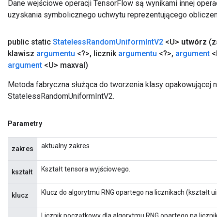
Dane wejściowe operacji TensorFlow są wynikami innej operac
uzyskania symbolicznego uchwytu reprezentującego obliczen
public static
Stateless
Random
Uniform
Int
V2
<U>
utwórz
(
klawisz
argumentu
<?>
,
licznik
argumentu
<?>
,
argument
<
argument
<U> maxval)
Metoda fabryczna służąca do tworzenia klasy opakowującej 
StatelessRandomUniformIntV2.
Parametry
aktualny zakres
zakres
Kształt tensora wyjściowego.
kształt
Klucz do algorytmu RNG opartego na licznikach (kształt ui
klucz
Licznik początkowy dla algorytmu RNG opartego na licznika