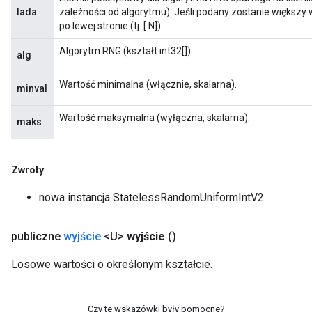
lada
zależności od algorytmu). Jeśli podany zostanie większy 
po lewej stronie (tj. [:N]).
Algorytm RNG (kształt int32[]).
alg
Wartość minimalna (włącznie, skalarna).
minval
Wartość maksymalna (wyłączna, skalarna).
maks
Zwroty
nowa instancja StatelessRandomUniformIntV2
publiczne
wyjście
<U>
wyjście
()
Losowe wartości o określonym kształcie.
Czy te wskazówki były pomocne?