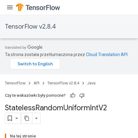
TensorFlow v2.8.4
Ta strona została przetłumaczona przez
Cloud Translation API
.
TensorFlow
API
TensorFlow v2.8.4
Java
Czy te wskazówki były pomocne?
Stateless
Random
Uniform
Int
V2
Na tej stronie