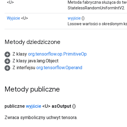
<U>
Metoda fabryczna służąca do tw
StatelessRandomUniformIntV2.
Wyjście
<U>
wyjście
()
Losowe wartości o określonym ks
Metody dziedziczone
Z klasy
org.tensorflow.op.PrimitiveOp
Z klasy java.lang.Object
Z interfejsu
org.tensorflow.Operand
Metody publiczne
publiczne
wyjście
<U>
as
Output
()
Zwraca symboliczny uchwyt tensora.