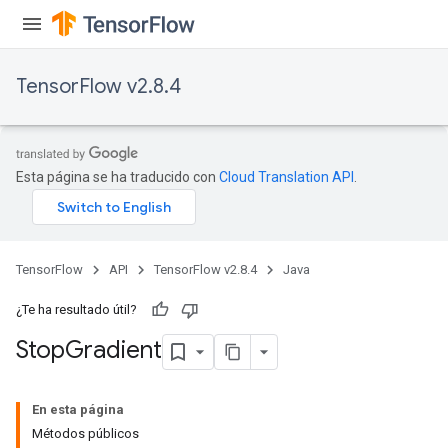
TensorFlow v2.8.4
Esta página se ha traducido con
Cloud Translation API
.
TensorFlow
API
TensorFlow v2.8.4
Java
¿Te ha resultado útil?
Stop
Gradient
En esta página
Métodos públicos
x