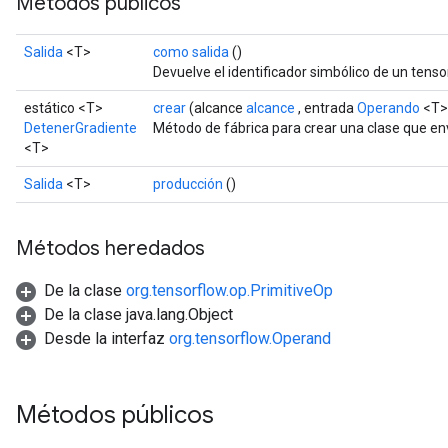
Métodos públicos
Salida
<T>
como salida
()
Devuelve el identificador simbólico de un tensor
estático <T>
crear
(alcance
alcance
, entrada
Operando
<T>
DetenerGradiente
Método de fábrica para crear una clase que e
<T>
Salida
<T>
producción
()
Métodos heredados
De la clase
org.tensorflow.op.PrimitiveOp
De la clase java.lang.Object
Desde la interfaz
org.tensorflow.Operand
Métodos públicos