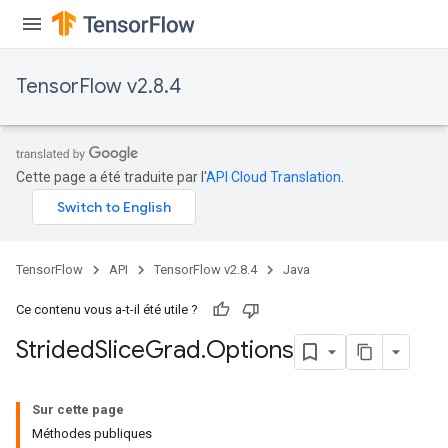
TensorFlow v2.8.4
Cette page a été traduite par l'
API Cloud Translation
.
x
TensorFlow
API
TensorFlow v2.8.4
Java
Ce contenu vous a-t-il été utile ?
Strided
Slice
Grad
.
Options
Sur cette page
Méthodes publiques