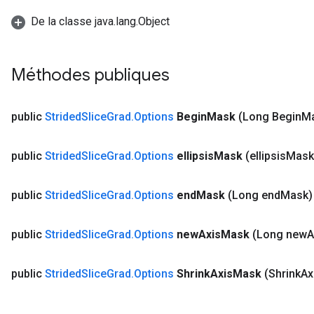
De la classe java.lang.Object
Méthodes publiques
public
Strided
Slice
Grad
.
Options
Begin
Mask
(Long Begin
M
public
Strided
Slice
Grad
.
Options
ellipsis
Mask
(ellipsis
Mask
public
Strided
Slice
Grad
.
Options
end
Mask
(Long end
Mask)
public
Strided
Slice
Grad
.
Options
new
Axis
Mask
(Long new
A
public
Strided
Slice
Grad
.
Options
Shrink
Axis
Mask
(Shrink
Ax