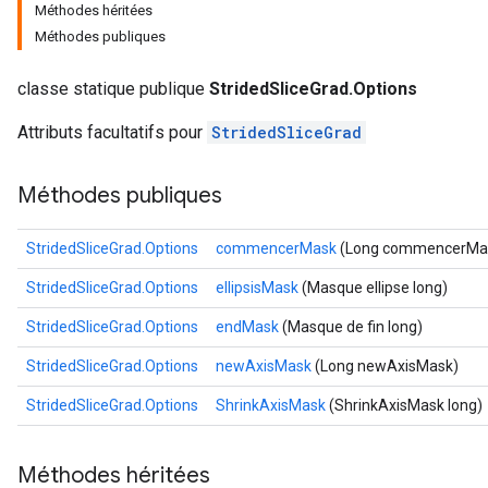
Méthodes héritées
Méthodes publiques
classe statique publique
StridedSliceGrad.Options
Attributs facultatifs pour
StridedSliceGrad
Méthodes publiques
StridedSliceGrad.Options
commencerMask
(Long commencerMa
StridedSliceGrad.Options
ellipsisMask
(Masque ellipse long)
StridedSliceGrad.Options
endMask
(Masque de fin long)
StridedSliceGrad.Options
newAxisMask
(Long newAxisMask)
StridedSliceGrad.Options
ShrinkAxisMask
(ShrinkAxisMask long)
Méthodes héritées