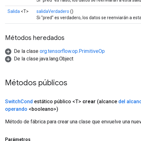
Si "pred" es falso, los datos se reenviarán a esta sali
Salida
<T>
salidaVerdadero
()
Si "pred" es verdadero, los datos se reenviarán a esta
Métodos heredados
De la clase
org.tensorflow.op.PrimitiveOp
De la clase java.lang.Object
Métodos públicos
Switch
Cond
estático público <T>
crear
(alcance
del alcan
operando
<booleano>)
Método de fábrica para crear una clase que envuelve una nue
Parámetros