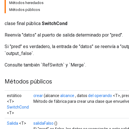
Métodos heredados
Métodos públicos
clase final pública
SwitchCond
Reenvía "datos" al puerto de salida determinado por "pred".
Si "pred" es verdadero, la entrada de "datos" se reenvía a "outp
`output_false`.
Consulte también `RefSwitch` y `Merge`.
Métodos públicos
estático
crear
(alcance
alcance
, datos
del operando
<T>, pre
<T>
Método de fábrica para crear una clase que envuelv
SwitchCond
<T>
Salida
<T>
salidaFalso
()