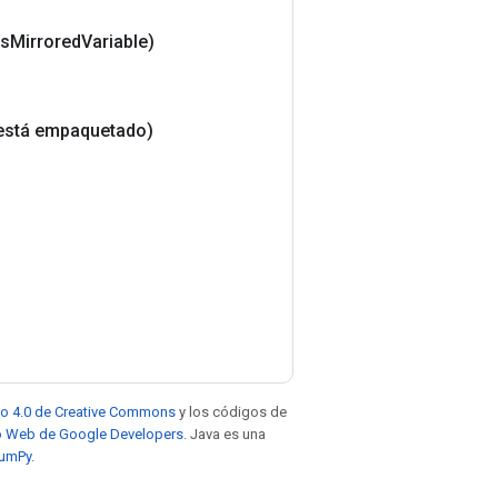
is
Mirrored
Variable)
está empaquetado)
to 4.0 de Creative Commons
y los códigos de
tio Web de Google Developers
. Java es una
NumPy
.