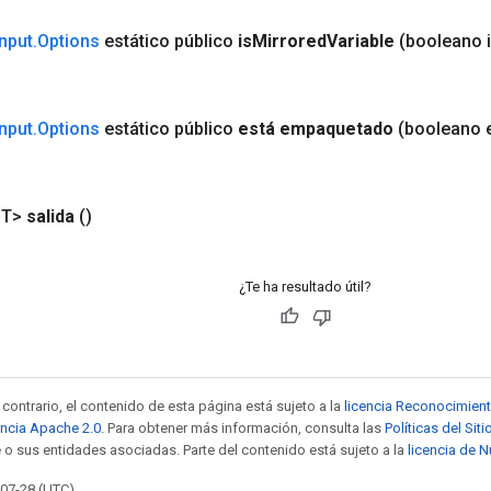
Input
.
Options
estático público
is
Mirrored
Variable
(booleano 
Input
.
Options
estático público
está empaquetado
(booleano 
<T>
salida
()
¿Te ha resultado útil?
contrario, el contenido de esta página está sujeto a la
licencia Reconocimien
encia Apache 2.0
. Para obtener más información, consulta las
Políticas del Si
 o sus entidades asociadas. Parte del contenido está sujeto a la
licencia de 
-07-28 (UTC).