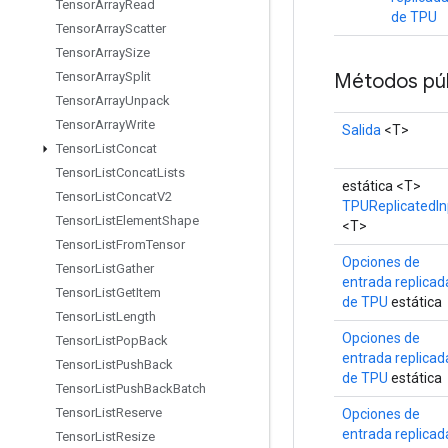
Tensor
Array
Read
de TPU
Tensor
Array
Scatter
Tensor
Array
Size
Métodos púb
Tensor
Array
Split
Tensor
Array
Unpack
Tensor
Array
Write
Salida
<T>
Tensor
List
Concat
Tensor
List
Concat
Lists
estática <T>
Tensor
List
Concat
V2
TPUReplicatedIn
Tensor
List
Element
Shape
<T>
Tensor
List
From
Tensor
Opciones de
Tensor
List
Gather
entrada replicad
Tensor
List
Get
Item
de TPU
estática
Tensor
List
Length
Opciones de
Tensor
List
Pop
Back
entrada replicad
Tensor
List
Push
Back
de TPU
estática
Tensor
List
Push
Back
Batch
Tensor
List
Reserve
Opciones de
entrada replicad
Tensor
List
Resize