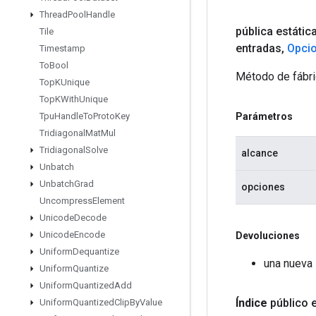
Thread
Pool
Handle
pública estátic
Tile
entradas
,
Opci
Timestamp
To
Bool
Método de fábri
Top
KUnique
Top
KWith
Unique
Parámetros
Tpu
Handle
To
Proto
Key
Tridiagonal
Mat
Mul
Tridiagonal
Solve
alcance
Unbatch
Unbatch
Grad
opciones
Uncompress
Element
Unicode
Decode
Unicode
Encode
Devoluciones
Uniform
Dequantize
una nueva 
Uniform
Quantize
Uniform
Quantized
Add
Índice
público 
Uniform
Quantized
Clip
By
Value