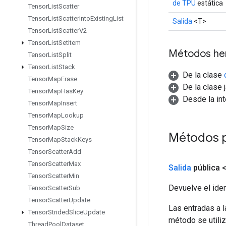
de TPU
estática
Tensor
List
Scatter
Tensor
List
Scatter
Into
Existing
List
Salida
<T>
Tensor
List
Scatter
V2
Tensor
List
Set
Item
Métodos he
Tensor
List
Split
Tensor
List
Stack
De la clase
Tensor
Map
Erase
De la clase 
Tensor
Map
Has
Key
Desde la in
Tensor
Map
Insert
Tensor
Map
Lookup
Tensor
Map
Size
Métodos 
Tensor
Map
Stack
Keys
Tensor
Scatter
Add
Tensor
Scatter
Max
Salida
pública 
Tensor
Scatter
Min
Devuelve el iden
Tensor
Scatter
Sub
Tensor
Scatter
Update
Las entradas a 
Tensor
Strided
Slice
Update
método se utiliz
Thread
Pool
Dataset