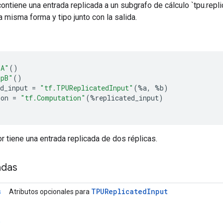
ontiene una entrada replicada a un subgrafo de cálculo `tpu.repli
la misma forma y tipo junto con la salida.
pA"
()
opB"
()
d_input
=
"tf.TPUReplicatedInput"
(
%
a
,
%
b
)
ion
=
"tf.Computation"
(
%
replicated_input
)
ior tiene una entrada replicada de dos réplicas.
adas
TPUReplicated
Input
s
Atributos opcionales para
a