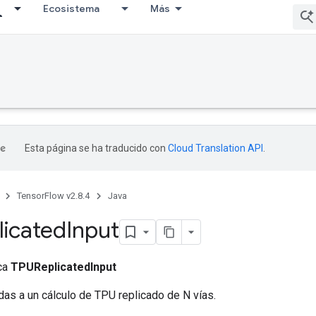
Ecosistema
Más
Esta página se ha traducido con
Cloud Translation API
.
TensorFlow v2.8.4
Java
icated
Input
ica
TPUReplicatedInput
as a un cálculo de TPU replicado de N vías.