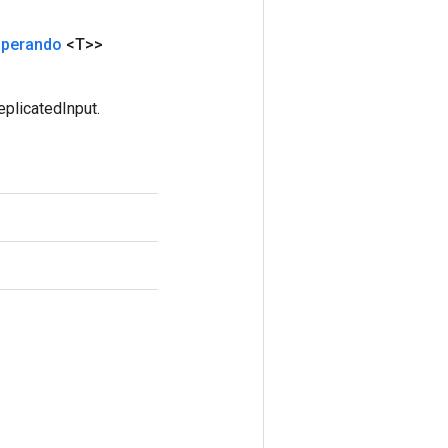
perando
<T>>
plicatedInput.