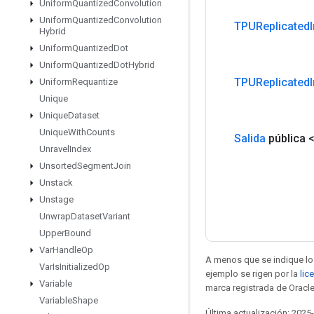
Uniform
Quantized
Convolution
Uniform
Quantized
Convolution
TPUReplicated
Hybrid
Uniform
Quantized
Dot
Uniform
Quantized
Dot
Hybrid
TPUReplicated
Uniform
Requantize
Unique
Unique
Dataset
Unique
With
Counts
Salida
pública 
Unravel
Index
Unsorted
Segment
Join
Unstack
Unstage
Unwrap
Dataset
Variant
Upper
Bound
Var
Handle
Op
A menos que se indique lo 
Var
Is
Initialized
Op
ejemplo se rigen por la
lic
Variable
marca registrada de Oracle
Variable
Shape
Última actualización: 2025