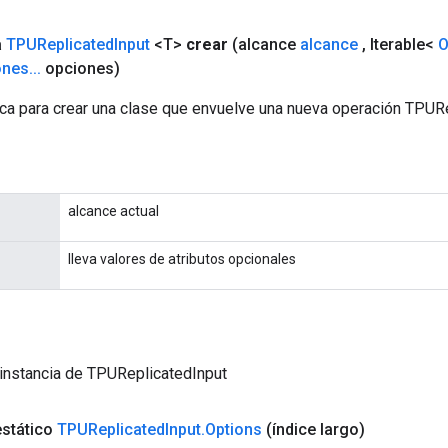
a
TPUReplicated
Input
<T>
crear
(alcance
alcance
,
Iterable<
O
ones
.
.
.
opciones)
ca para crear una clase que envuelve una nueva operación TPURe
alcance actual
lleva valores de atributos opcionales
instancia de TPUReplicatedInput
estático
TPUReplicated
Input
.
Options
(índice largo)