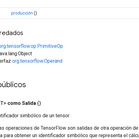
producción
()
redados
org.tensorflow.op.PrimitiveOp
java.lang.Object
terfaz
org.tensorflow.Operand
públicos
<T>
como Salida
()
tificador simbólico de un tensor.
las operaciones de TensorFlow son salidas de otra operación de
a para obtener un identificador simbólico que representa el cálcu