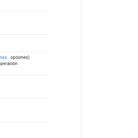
nes...
opciones)
operación