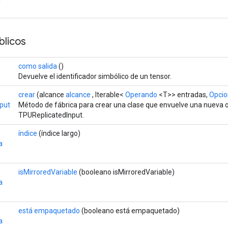
licos
como salida
()
Devuelve el identificador simbólico de un tensor.
crear
(alcance
alcance
, Iterable<
Operando
<T>> entradas,
Opcio
put
Método de fábrica para crear una clase que envuelve una nueva 
TPUReplicatedInput.
índice
(índice largo)
a
isMirroredVariable
(booleano isMirroredVariable)
a
está empaquetado
(booleano está empaquetado)
a