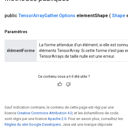
public
Tensor
Array
Gather
.
Options
element
Shape
(
Shape
e
Paramètres
La forme attendue d'un élément, si elle est connue
élémentForme
éléments TensorArray. Si cette forme n'est pas en
TensorArrays de taille nulle est une erreur.
Ce contenu vous a-t-il été utile ?
Sauf indication contraire, le contenu de cette page est régi par une
licence
Creative Commons Attribution 4.0
, et les échantillons de code
sont régis par une licence
Apache 2.0
. Pour en savoir plus, consultez les
Règles du site Google Developers
. Java est une marque déposée