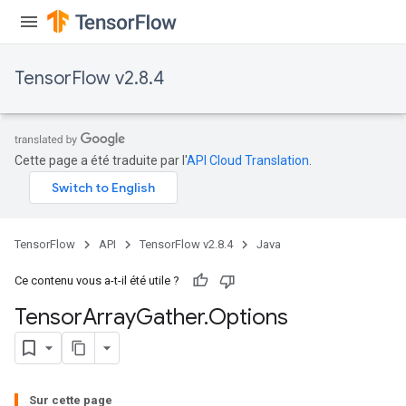
TensorFlow v2.8.4
Cette page a été traduite par l'
API Cloud Translation
.
TensorFlow
API
TensorFlow v2.8.4
Java
Ce contenu vous a-t-il été utile ?
Tensor
Array
Gather
.
Options
Sur cette page