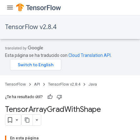
TensorFlow v2.8.4
Esta página se ha traducido con
Cloud Translation API
.
TensorFlow
API
TensorFlow v2.8.4
Java
¿Te ha resultado útil?
Tensor
Array
Grad
With
Shape
En esta página