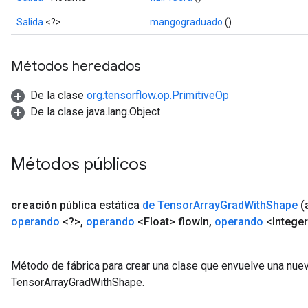
Salida
<?>
mangograduado
()
Métodos heredados
De la clase
org.tensorflow.op.PrimitiveOp
De la clase java.lang.Object
Métodos públicos
creación
pública estática
de Tensor
Array
Grad
With
Shape
(
operando
<?>
,
operando
<Float> flow
In
,
operando
<Intege
Método de fábrica para crear una clase que envuelve una nue
TensorArrayGradWithShape.