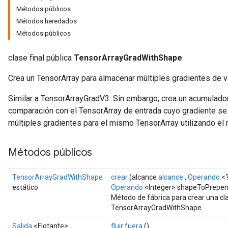
Métodos públicos
Métodos heredados
Métodos públicos
clase final pública
TensorArrayGradWithShape
Crea un TensorArray para almacenar múltiples gradientes de va
Similar a TensorArrayGradV3. Sin embargo, crea un acumulado
comparación con el TensorArray de entrada cuyo gradiente se 
múltiples gradientes para el mismo TensorArray utilizando e
Métodos públicos
TensorArrayGradWithShape
crear
(alcance
alcance
,
Operando
<?
estático
Operando
<Integer> shapeToPrepen
Método de fábrica para crear una c
TensorArrayGradWithShape.
Salida
<Flotante>
fluir fuera
()