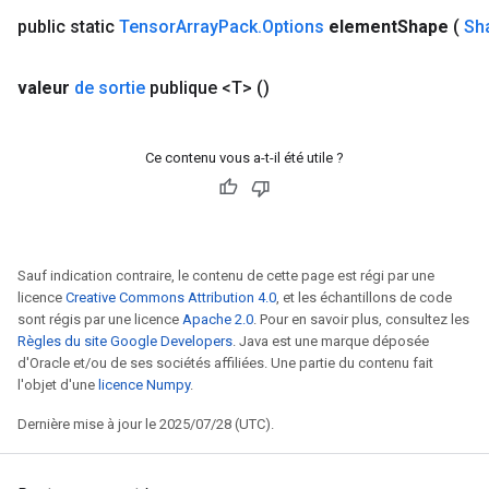
public static
Tensor
Array
Pack
.
Options
element
Shape
(
Sh
valeur
de sortie
publique <T>
()
Ce contenu vous a-t-il été utile ?
Sauf indication contraire, le contenu de cette page est régi par une
licence
Creative Commons Attribution 4.0
, et les échantillons de code
sont régis par une licence
Apache 2.0
. Pour en savoir plus, consultez les
Règles du site Google Developers
. Java est une marque déposée
d'Oracle et/ou de ses sociétés affiliées. Une partie du contenu fait
l'objet d'une
licence Numpy
.
Dernière mise à jour le 2025/07/28 (UTC).