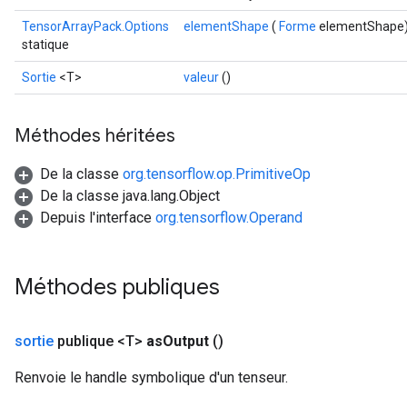
TensorArrayPack.Options
elementShape
(
Forme
elementShape
statique
Sortie
<T>
valeur
()
Méthodes héritées
De la classe
org.tensorflow.op.PrimitiveOp
De la classe java.lang.Object
Depuis l'interface
org.tensorflow.Operand
Méthodes publiques
sortie
publique <T>
as
Output
()
Renvoie le handle symbolique d'un tenseur.