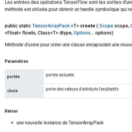
Les entrées des opérations TensorFlow sont les sorties d'une
méthode est utilisée pour obtenir un handle symbolique qui rep
public static
Tensor
Array
Pack
<T>
create
(
Scope
scope
,
<Float> flow
In
,
Class<T> dtype
,
Options
.
.
.
options)
Méthode d'usine pour créer une classe encapsulant une nouve
Paramètres
portée actuelle
portée
porte des valeurs d'attributs facultatifs
choix
Retour
une nouvelle instance de TensorArrayPack