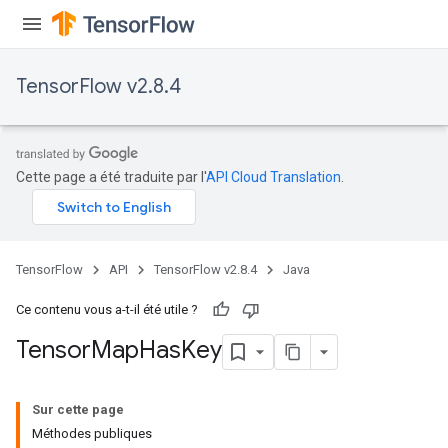
TensorFlow v2.8.4
Cette page a été traduite par l'
API Cloud Translation
.
TensorFlow
API
TensorFlow v2.8.4
Java
Ce contenu vous a-t-il été utile ?
Tensor
Map
Has
Key
Sur cette page
Méthodes publiques