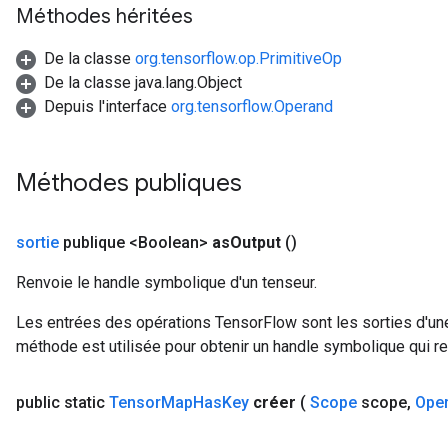
Méthodes héritées
De la classe
org.tensorflow.op.PrimitiveOp
De la classe java.lang.Object
Depuis l'interface
org.tensorflow.Operand
Méthodes publiques
sortie
publique <Boolean>
as
Output
()
Renvoie le handle symbolique d'un tenseur.
Les entrées des opérations TensorFlow sont les sorties d'une
méthode est utilisée pour obtenir un handle symbolique qui rep
public static
Tensor
Map
Has
Key
créer
(
Scope
scope
,
Ope