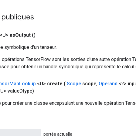
 publiques
 <U>
as
Output
()
le symbolique d'un tenseur.
 opérations TensorFlow sont les sorties d'une autre opération T
isée pour obtenir un handle symbolique qui représente le calcul d
nsor
Map
Lookup
<U>
create
(
Scope
scope
,
Operand
<?> inp
U> value
Dtype)
 pour créer une classe encapsulant une nouvelle opération Te
portée actuelle