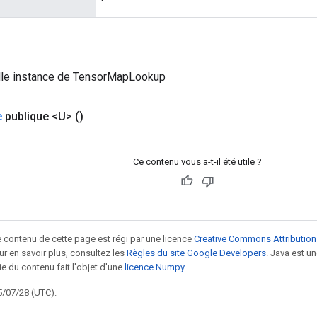
lle instance de TensorMapLookup
e
publique <U>
()
Ce contenu vous a-t-il été utile ?
le contenu de cette page est régi par une licence
Creative Commons Attribution
our en savoir plus, consultez les
Règles du site Google Developers
. Java est 
ie du contenu fait l'objet d'une
licence Numpy
.
5/07/28 (UTC).