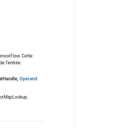
ensorFlow. Cette
e l’entrée.
ut
Handle
,
Operand
nsorMapLookup.