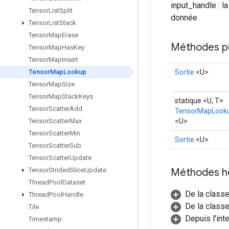
input_handle : la
Tensor
List
Split
donnée
Tensor
List
Stack
Tensor
Map
Erase
Méthodes p
Tensor
Map
Has
Key
Tensor
Map
Insert
Sortie
<U>
Tensor
Map
Lookup
Tensor
Map
Size
Tensor
Map
Stack
Keys
statique <U, T>
Tensor
Scatter
Add
TensorMapLook
<U>
Tensor
Scatter
Max
Tensor
Scatter
Min
Sortie
<U>
Tensor
Scatter
Sub
Tensor
Scatter
Update
Méthodes h
Tensor
Strided
Slice
Update
Thread
Pool
Dataset
De la class
Thread
Pool
Handle
De la classe
Tile
Depuis l'int
Timestamp