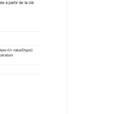
ée à partir de la clé
lass<U> valueDtype)
pération