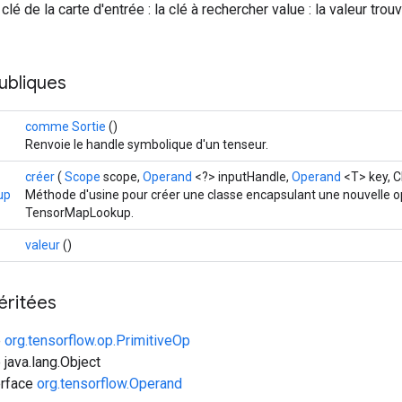
 clé de la carte d'entrée : la clé à rechercher value : la valeur trouv
ubliques
comme Sortie
()
Renvoie le handle symbolique d'un tenseur.
créer
(
Scope
scope,
Operand
<?> inputHandle,
Operand
<T> key, C
up
Méthode d'usine pour créer une classe encapsulant une nouvelle o
TensorMapLookup.
valeur
()
éritées
e
org.tensorflow.op.PrimitiveOp
 java.lang.Object
erface
org.tensorflow.Operand