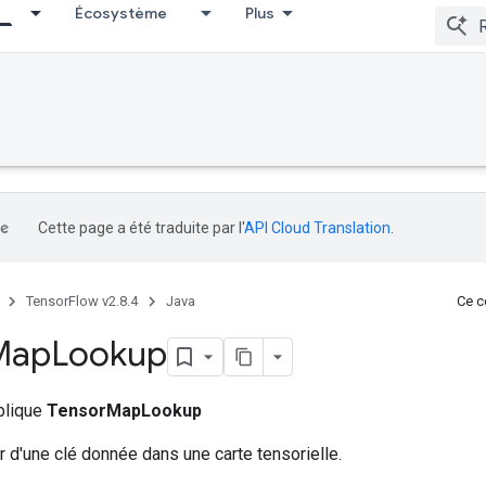
Écosystème
Plus
Cette page a été traduite par l'
API Cloud Translation
.
TensorFlow v2.8.4
Java
Ce co
Map
Lookup
ublique
TensorMapLookup
r d'une clé donnée dans une carte tensorielle.