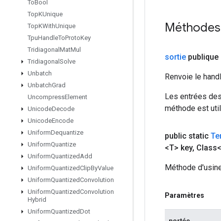
To
Bool
Top
KUnique
Méthodes
Top
KWith
Unique
Tpu
Handle
To
Proto
Key
Tridiagonal
Mat
Mul
sortie
publique
Tridiagonal
Solve
Unbatch
Renvoie le hand
Unbatch
Grad
Les entrées des
Uncompress
Element
méthode est util
Unicode
Decode
Unicode
Encode
Uniform
Dequantize
public static
Te
Uniform
Quantize
<T> key
,
Class<
Uniform
Quantized
Add
Méthode d'usine
Uniform
Quantized
Clip
By
Value
Uniform
Quantized
Convolution
Uniform
Quantized
Convolution
Paramètres
Hybrid
Uniform
Quantized
Dot
portée