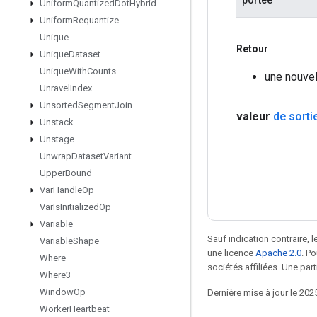
Uniform
Quantized
Dot
Hybrid
Uniform
Requantize
Unique
Retour
Unique
Dataset
Unique
With
Counts
une nouve
Unravel
Index
Unsorted
Segment
Join
valeur
de sorti
Unstack
Unstage
Unwrap
Dataset
Variant
Upper
Bound
Var
Handle
Op
Var
Is
Initialized
Op
Variable
Sauf indication contraire, 
Variable
Shape
une licence
Apache 2.0
. P
Where
sociétés affiliées. Une part
Where3
Window
Op
Dernière mise à jour le 202
Worker
Heartbeat