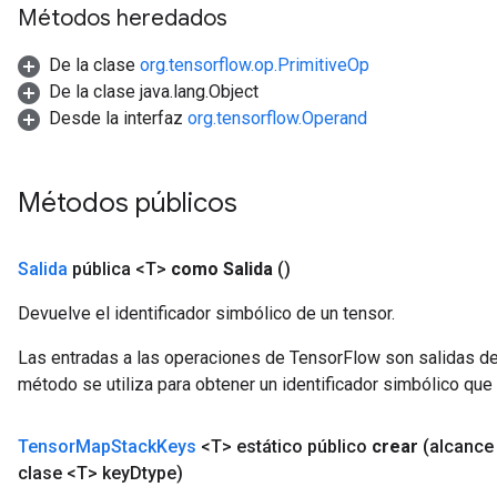
Métodos heredados
De la clase
org.tensorflow.op.PrimitiveOp
De la clase java.lang.Object
Desde la interfaz
org.tensorflow.Operand
Métodos públicos
Salida
pública <T>
como Salida
()
Devuelve el identificador simbólico de un tensor.
Las entradas a las operaciones de TensorFlow son salidas de
método se utiliza para obtener un identificador simbólico que 
Tensor
Map
Stack
Keys
<T> estático público
crear
(alcanc
clase <T> key
Dtype)