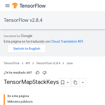
TensorFlow v2.8.4
Esta página se ha traducido con
Cloud Translation API
.
TensorFlow
API
TensorFlow v2.8.4
Java
¿Te ha resultado útil?
Tensor
Map
Stack
Keys
En esta página
Métodos públicos