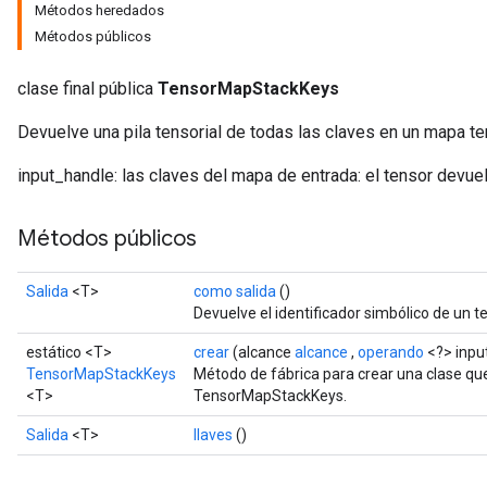
Métodos heredados
Métodos públicos
clase final pública
TensorMapStackKeys
Devuelve una pila tensorial de todas las claves en un mapa ten
input_handle: las claves del mapa de entrada: el tensor devue
Métodos públicos
Salida
<T>
como salida
()
Devuelve el identificador simbólico de un t
estático <T>
crear
(alcance
alcance
,
operando
<?> inpu
TensorMapStackKeys
Método de fábrica para crear una clase q
<T>
TensorMapStackKeys.
Salida
<T>
llaves
()