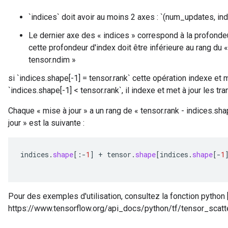
`indices` doit avoir au moins 2 axes : `(num_updates, in
Le dernier axe des « indices » correspond à la profondeu
cette profondeur d'index doit être inférieure au rang du «
tensor.ndim »
si `indices.shape[-1] = tensor.rank` cette opération indexe et m
`indices.shape[-1] < tensor.rank`, il indexe et met à jour les tr
Chaque « mise à jour » a un rang de « tensor.rank - indices.sh
jour » est la suivante :
indices
.
shape
[
:
-
1
]
+
tensor
.
shape
[
indices
.
shape
[-
1
Pour des exemples d'utilisation, consultez la fonction python
https://www.tensorflow.org/api_docs/python/tf/tensor_scat