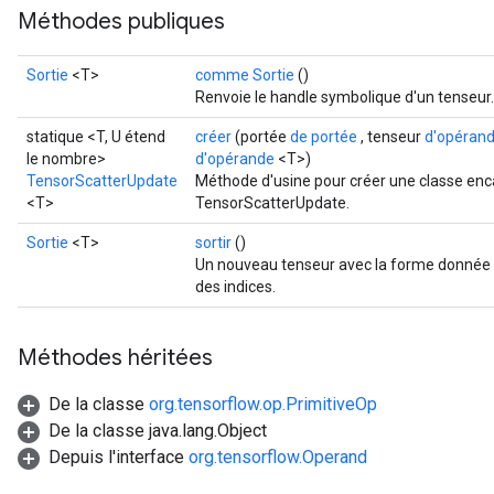
Méthodes publiques
Sortie
<T>
comme Sortie
()
Renvoie le handle symbolique d'un tenseur.
statique <T, U étend
créer
(portée
de portée
, tenseur
d'opéran
le nombre>
d'opérande
<T>)
TensorScatterUpdate
Méthode d'usine pour créer une classe enc
<T>
TensorScatterUpdate.
Sortie
<T>
sortir
()
Un nouveau tenseur avec la forme donnée e
des indices.
Méthodes héritées
De la classe
org.tensorflow.op.PrimitiveOp
De la classe java.lang.Object
Depuis l'interface
org.tensorflow.Operand