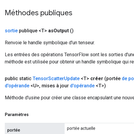
Méthodes publiques
sortie
publique <T>
as
Output
()
Renvoie le handle symbolique d'un tenseur.
Les entrées des opérations TensorFlow sont les sorties d'une
méthode est utilisée pour obtenir un handle symbolique qui rep
public static
Tensor
Scatter
Update
<T>
créer
(portée
de po
d'opérande
<U>
,
mises à jour
d'opérande
<T>)
Méthode d'usine pour créer une classe encapsulant une nouve
Paramètres
portée actuelle
portée