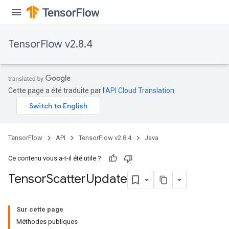
TensorFlow v2.8.4
Cette page a été traduite par l'
API Cloud Translation
.
x
TensorFlow
API
TensorFlow v2.8.4
Java
Ce contenu vous a-t-il été utile ?
Tensor
Scatter
Update
Sur cette page
Méthodes publiques