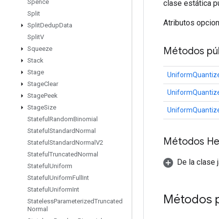
Spence
clase estática p
Split
Atributos opcio
Split
Dedup
Data
Split
V
Métodos púb
Squeeze
Stack
Stage
UniformQuantiz
Stage
Clear
UniformQuantiz
Stage
Peek
Stage
Size
UniformQuantiz
Stateful
Random
Binomial
Stateful
Standard
Normal
Métodos He
Stateful
Standard
Normal
V2
Stateful
Truncated
Normal
De la clase 
Stateful
Uniform
Stateful
Uniform
Full
Int
Stateful
Uniform
Int
Métodos 
Stateless
Parameterized
Truncated
Normal