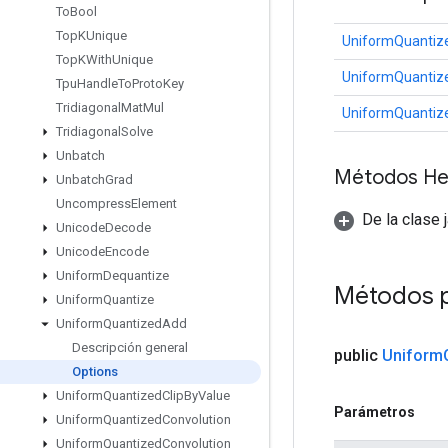
To
Bool
Top
KUnique
UniformQuantiz
Top
KWith
Unique
UniformQuantiz
Tpu
Handle
To
Proto
Key
Tridiagonal
Mat
Mul
UniformQuantiz
Tridiagonal
Solve
Unbatch
Métodos He
Unbatch
Grad
Uncompress
Element
De la clase 
Unicode
Decode
Unicode
Encode
Uniform
Dequantize
Métodos 
Uniform
Quantize
Uniform
Quantized
Add
Descripción general
public
Uniform
Options
Uniform
Quantized
Clip
By
Value
Parámetros
Uniform
Quantized
Convolution
Uniform
Quantized
Convolution