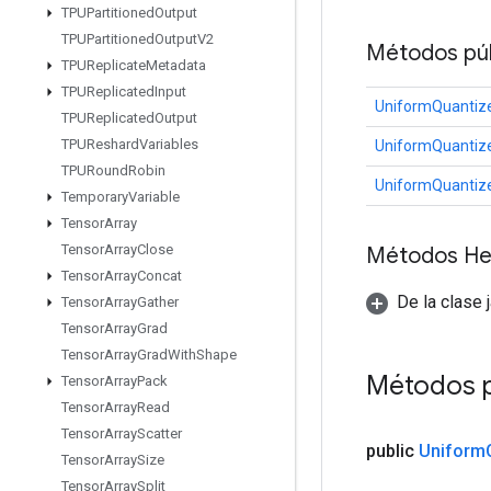
TPUPartitioned
Output
TPUPartitioned
Output
V2
Métodos púb
TPUReplicate
Metadata
TPUReplicated
Input
UniformQuantiz
TPUReplicated
Output
TPUReshard
Variables
UniformQuantiz
TPURound
Robin
UniformQuantiz
Temporary
Variable
Tensor
Array
Tensor
Array
Close
Métodos He
Tensor
Array
Concat
De la clase 
Tensor
Array
Gather
Tensor
Array
Grad
Tensor
Array
Grad
With
Shape
Métodos 
Tensor
Array
Pack
Tensor
Array
Read
Tensor
Array
Scatter
public
Uniform
Tensor
Array
Size
Tensor
Array
Split