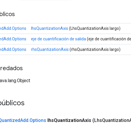
licos
edAdd.Options
lhsQuantizationAxis
(LhsQuantizationAxis largo)
edAdd.Options
eje de cuantificación de salida
(eje de cuantificación de
edAdd.Options
rhsQuantizationAxis
(rhsQuantizationAxis largo)
redados
java.lang.Object
públicos
Quantized
Add
.
Options
lhs
Quantization
Axis
(Lhs
Quantization