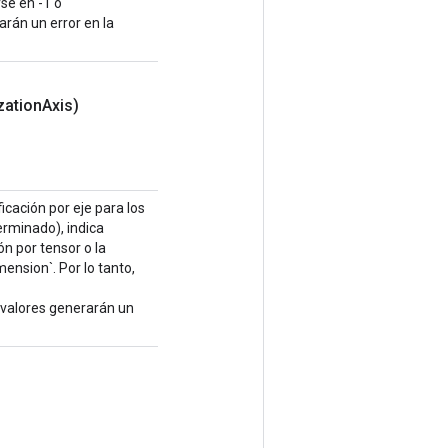
se en -1 o
rán un error en la
zation
Axis)
icación por eje para los
erminado), indica
ón por tensor o la
ension`. Por lo tanto,
valores generarán un