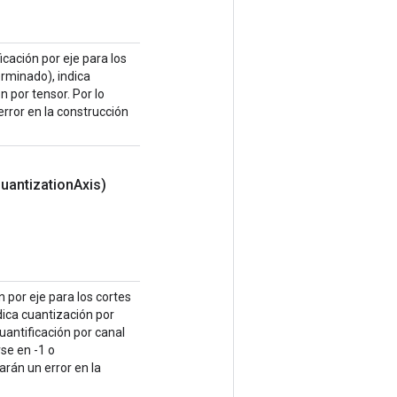
icación por eje para los
erminado), indica
n por tensor. Por lo
error en la construcción
uantization
Axis)
n por eje para los cortes
dica cuantización por
cuantificación por canal
se en -1 o
rán un error en la