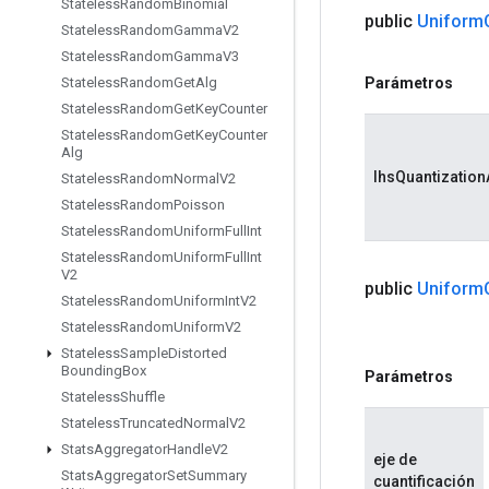
Stateless
Random
Binomial
public
Uniform
Stateless
Random
Gamma
V2
Stateless
Random
Gamma
V3
Parámetros
Stateless
Random
Get
Alg
Stateless
Random
Get
Key
Counter
Stateless
Random
Get
Key
Counter
Alg
lhsQuantization
Stateless
Random
Normal
V2
Stateless
Random
Poisson
Stateless
Random
Uniform
Full
Int
Stateless
Random
Uniform
Full
Int
V2
public
Uniform
Stateless
Random
Uniform
Int
V2
Stateless
Random
Uniform
V2
Stateless
Sample
Distorted
Bounding
Box
Parámetros
Stateless
Shuffle
Stateless
Truncated
Normal
V2
Stats
Aggregator
Handle
V2
eje de
Stats
Aggregator
Set
Summary
cuantificación