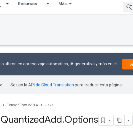
Recursos
Más
lo último en aprendizaje automático, IA generativa y más en el
S
Se usó la
API de Cloud Translation
para traducir esta página.
TensorFlow v2.8.4
Java
m
Quantized
Add
.
Options