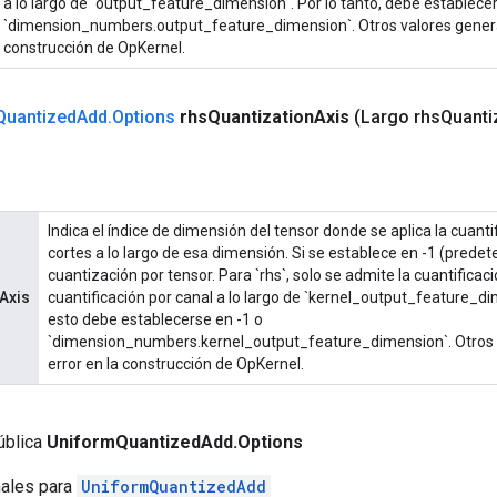
a lo largo de `output_feature_dimension`. Por lo tanto, debe establecer
`dimension_numbers.output_feature_dimension`. Otros valores genera
construcción de OpKernel.
Quantized
Add
.
Options
rhs
Quantization
Axis
(Largo rhs
Quanti
Indica el índice de dimensión del tensor donde se aplica la cuantif
cortes a lo largo de esa dimensión. Si se establece en -1 (predet
cuantización por tensor. Para `rhs`, solo se admite la cuantificaci
Axis
cuantificación por canal a lo largo de `kernel_output_feature_dim
esto debe establecerse en -1 o
`dimension_numbers.kernel_output_feature_dimension`. Otros 
error en la construcción de OpKernel.
ública
UniformQuantizedAdd.Options
nales para
UniformQuantizedAdd