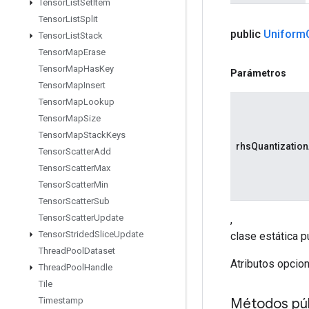
Tensor
List
Set
Item
Tensor
List
Split
public
Uniform
Tensor
List
Stack
Tensor
Map
Erase
Tensor
Map
Has
Key
Parámetros
Tensor
Map
Insert
Tensor
Map
Lookup
Tensor
Map
Size
Tensor
Map
Stack
Keys
rhsQuantization
Tensor
Scatter
Add
Tensor
Scatter
Max
Tensor
Scatter
Min
Tensor
Scatter
Sub
Tensor
Scatter
Update
,
Tensor
Strided
Slice
Update
clase estática p
Thread
Pool
Dataset
Atributos opcio
Thread
Pool
Handle
Tile
Métodos púb
Timestamp