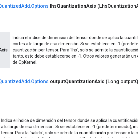
Quantized
Add
.
Options
lhs
Quantization
Axis
(Lhs
Quantization
Indica el índice de dimensión del tensor donde se aplica la cuantif
cortes a lo largo de esa dimensión. Si se establece en -1 (predet
Axis
cuantización por tensor. Para `lhs`, solo se admite la cuantificació
tanto, esto debe establecerse en -1. Otros valores generarán un 
de OpKernel.
Quantized
Add
.
Options
output
Quantization
Axis
(Long output
Q
Indica el índice de dimensión del tensor donde se aplica la cuantificació
a lo largo de esa dimensión. Si se establece en -1 (predeterminado), in
tensor. Para la `salida`, solo se admite la cuantificación por tensor o la 