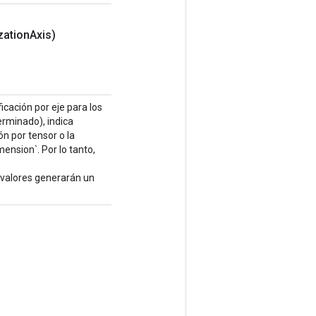
zation
Axis)
icación por eje para los
erminado), indica
ón por tensor o la
ension`. Por lo tanto,
valores generarán un