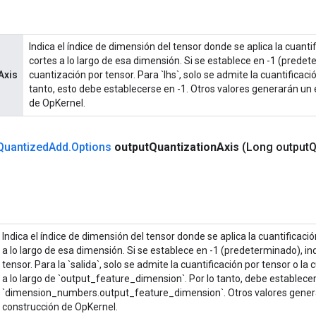
Indica el índice de dimensión del tensor donde se aplica la cuantif
cortes a lo largo de esa dimensión. Si se establece en -1 (predet
Axis
cuantización por tensor. Para `lhs`, solo se admite la cuantificació
tanto, esto debe establecerse en -1. Otros valores generarán un 
de OpKernel.
Quantized
Add
.
Options
output
Quantization
Axis
(Long output
Q
Indica el índice de dimensión del tensor donde se aplica la cuantificació
a lo largo de esa dimensión. Si se establece en -1 (predeterminado), in
tensor. Para la `salida`, solo se admite la cuantificación por tensor o la 
a lo largo de `output_feature_dimension`. Por lo tanto, debe establecer
`dimension_numbers.output_feature_dimension`. Otros valores genera
construcción de OpKernel.