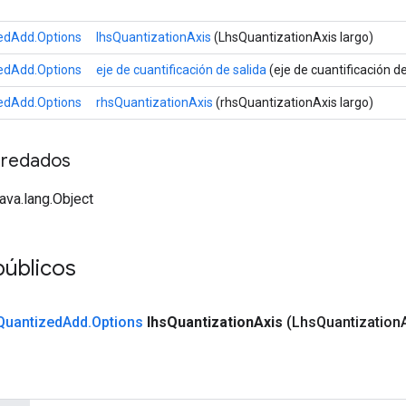
edAdd.Options
lhsQuantizationAxis
(LhsQuantizationAxis largo)
edAdd.Options
eje de cuantificación de salida
(eje de cuantificación de
edAdd.Options
rhsQuantizationAxis
(rhsQuantizationAxis largo)
redados
java.lang.Object
públicos
Quantized
Add
.
Options
lhs
Quantization
Axis
(Lhs
Quantization