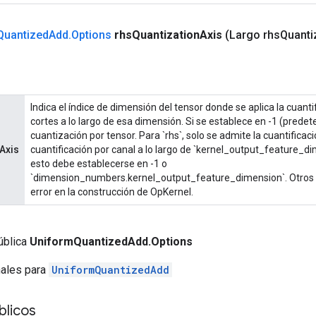
Quantized
Add
.
Options
rhs
Quantization
Axis
(Largo rhs
Quanti
Indica el índice de dimensión del tensor donde se aplica la cuantif
cortes a lo largo de esa dimensión. Si se establece en -1 (predet
cuantización por tensor. Para `rhs`, solo se admite la cuantificaci
Axis
cuantificación por canal a lo largo de `kernel_output_feature_dim
esto debe establecerse en -1 o
`dimension_numbers.kernel_output_feature_dimension`. Otros 
error en la construcción de OpKernel.
ública
UniformQuantizedAdd.Options
nales para
UniformQuantizedAdd
licos