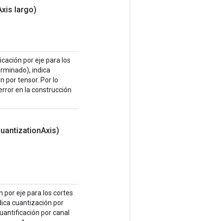
Axis largo)
icación por eje para los
erminado), indica
n por tensor. Por lo
error en la construcción
uantization
Axis)
n por eje para los cortes
dica cuantización por
cuantificación por canal