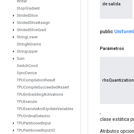
Writer
de salida
Stop
Gradient
Strided
Slice
Strided
Slice
Assign
Strided
Slice
Grad
public
Uniform
String
Lower
String
NGrams
Parámetros
String
Upper
Sum
Switch
Cond
Sync
Device
rhsQuantization
TPUCompilation
Result
TPUCompile
Succeeded
Assert
TPUEmbedding
Activations
TPUExecute
TPUExecute
And
Update
Variables
,
TPUOrdinal
Selector
clase estática p
TPUPartitioned
Input
TPUPartitioned
Input
V2
Atributos opcio