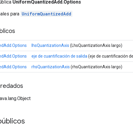
ública
UniformQuantizedAdd.Options
nales para
UniformQuantizedAdd
licos
edAdd.Options
lhsQuantizationAxis
(LhsQuantizationAxis largo)
edAdd.Options
eje de cuantificación de salida
(eje de cuantificación de
edAdd.Options
rhsQuantizationAxis
(rhsQuantizationAxis largo)
redados
java.lang.Object
públicos