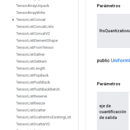
Parámetros
Tensor
Array
Unpack
Tensor
Array
Write
Tensor
List
Concat
Tensor
List
Concat
Lists
lhsQuantization
Tensor
List
Concat
V2
Tensor
List
Element
Shape
Tensor
List
From
Tensor
Tensor
List
Gather
public
Uniform
Tensor
List
Get
Item
Tensor
List
Length
Tensor
List
Pop
Back
Tensor
List
Push
Back
Parámetros
Tensor
List
Push
Back
Batch
Tensor
List
Reserve
Tensor
List
Resize
eje de
Tensor
List
Scatter
cuantificación
Tensor
List
Scatter
Into
Existing
List
de salida
Tensor
List
Scatter
V2