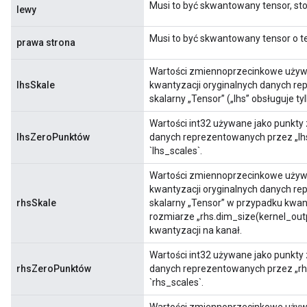
Musi to być skwantowany tensor, sto
lewy
Musi to być skwantowany tensor o te
prawa strona
Wartości zmiennoprzecinkowe używa
lhsSkale
kwantyzacji oryginalnych danych rep
skalarny „Tensor” („lhs” obsługuje ty
Wartości int32 używane jako punkty
lhsZeroPunktów
danych reprezentowanych przez „lhs
`lhs_scales`.
Wartości zmiennoprzecinkowe używa
kwantyzacji oryginalnych danych re
rhsSkale
skalarny „Tensor” w przypadku kwant
rozmiarze „rhs.dim_size(kernel_ou
kwantyzacji na kanał.
Wartości int32 używane jako punkty
rhsZeroPunktów
danych reprezentowanych przez „rhs
`rhs_scales`.