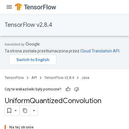
TensorFlow v2.8.4
Ta strona została przetłumaczona przez
Cloud Translation API
.
TensorFlow
API
TensorFlow v2.8.4
Java
Czy te wskazówki były pomocne?
Uniform
Quantized
Convolution
Na tej stronie