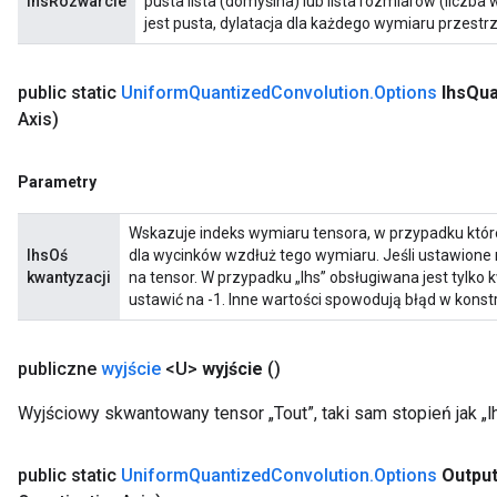
lhsRozwarcie
pusta lista (domyślna) lub lista rozmiarów (liczba 
jest pusta, dylatacja dla każdego wymiaru przestrz
public static
Uniform
Quantized
Convolution
.
Options
lhs
Qua
Axis)
Parametry
Wskazuje indeks wymiaru tensora, w przypadku któ
lhsOś
dla wycinków wzdłuż tego wymiaru. Jeśli ustawione 
kwantyzacji
na tensor. W przypadku „lhs” obsługiwana jest tylko 
ustawić na -1. Inne wartości spowodują błąd w konstr
publiczne
wyjście
<U>
wyjście
()
Wyjściowy skwantowany tensor „Tout”, taki sam stopień jak „lhs
public static
Uniform
Quantized
Convolution
.
Options
Outpu