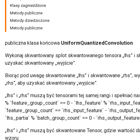
Klasy zagnieżdżone
m
Metody publiczne
Metody dziedziczone
Metody publiczne
rs
publiczna klasa końcowa
UniformQuantizedConvolution
eters
ntumParameters
Wykonaj skwantowany splot skwantowanego tensora „lhs” i s
ters
uzyskać skwantowany „wyjście”.
ropParameters
s
Biorąc pod uwagę skwantowane „lhs” i skwantowane „rhs”, wy
atorParameters
„rhs”, aby uzyskać skwantowany „wyjście”.
ghtParameters
„lhs” i „rhs” muszą być tensorami tej samej rangi i spełniać na
meters
% `feature_group_count` == 0 - `lhs_feature` % `rhs_input_feat
adParameters
`feature_group_count` == `rhs_input_feature` - `rhs_output_f
rameters
`lhs_partia` % `batch_group_count` == 0 - `rhs_output_featur
eters
ientDescentParameters
„lhs” i „rhs” muszą być skwantowane Tensor, gdzie wartość d
wzoru: