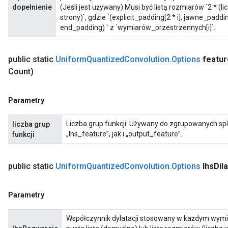
dopełnienie
(Jeśli jest używany) Musi być listą rozmiarów `2 * 
strony)`, gdzie `(explicit_padding[2 * i], jawne_paddin
end_padding) ` z `wymiarów_przestrzennych[i]`.
public static
Uniform
Quantized
Convolution
.
Options
featur
Count)
Parametry
Liczba grup funkcji. Używany do zgrupowanych sp
liczba grup
„lhs_feature”, jak i „output_feature”.
funkcji
public static
Uniform
Quantized
Convolution
.
Options
lhs
Dil
Parametry
Współczynnik dylatacji stosowany w każdym wymia