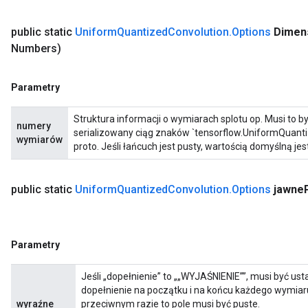
public static
Uniform
Quantized
Convolution
.
Options
Dimen
Numbers)
Parametry
Struktura informacji o wymiarach splotu op. Musi to b
numery
serializowany ciąg znaków `tensorflow.UniformQuan
wymiarów
proto. Jeśli łańcuch jest pusty, wartością domyślną jes
public static
Uniform
Quantized
Convolution
.
Options
jawne
Parametry
Jeśli „dopełnienie” to „„WYJAŚNIENIE””, musi być us
dopełnienie na początku i na końcu każdego wymiar
wyraźne
przeciwnym razie to pole musi być puste.