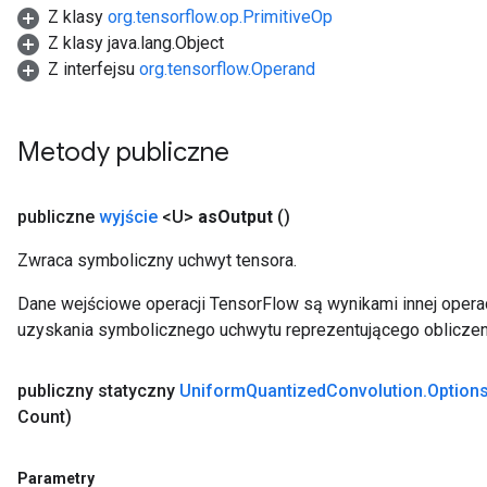
Z klasy
org.tensorflow.op.PrimitiveOp
Z klasy java.lang.Object
Z interfejsu
org.tensorflow.Operand
Metody publiczne
publiczne
wyjście
<U>
as
Output
()
Zwraca symboliczny uchwyt tensora.
Dane wejściowe operacji TensorFlow są wynikami innej operac
uzyskania symbolicznego uchwytu reprezentującego obliczen
publiczny statyczny
Uniform
Quantized
Convolution
.
Option
Count)
Parametry