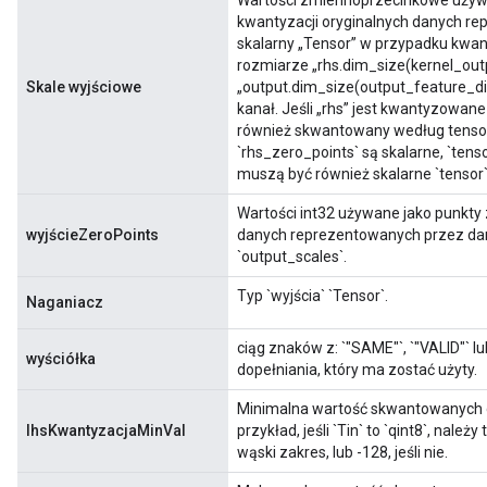
Wartości zmiennoprzecinkowe używa
kwantyzacji oryginalnych danych rep
skalarny „Tensor” w przypadku kwant
rozmiarze „rhs.dim_size(kernel_out
Skale wyjściowe
„output.dim_size(output_feature_d
kanał. Jeśli „rhs” jest kwantyzowan
również skwantowany według tensora.
`rhs_zero_points` są skalarne, `tenso
muszą być również skalarne `tensor`
Wartości int32 używane jako punkty
wyjścieZeroPoints
danych reprezentowanych przez dan
`output_scales`.
Typ `wyjścia` `Tensor`.
Naganiacz
ciąg znaków z: `"SAME"`, `"VALID"` l
wyściółka
dopełniania, który ma zostać użyty.
Minimalna wartość skwantowanych 
lhsKwantyzacjaMinVal
przykład, jeśli `Tin` to `qint8`, nale
wąski zakres, lub -128, jeśli nie.