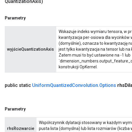
Quantization
Axis)
Parametry
Wskazuje indeks wymiaru tensora, w p
kwantyzacja per-osiowa dla wycinków w
(domyślnie), oznacza to kwantyzację n
wyjścieQuantizationAxis
jest tylko kwantyzacja na tensor lub n
Zatem musi to być ustawione na -1 lub
`dimension_numbers.output_feature_di
konstrukcji OpKernel.
public static
Uniform
Quantized
Convolution
.
Options
rhs
Dil
Parametry
Współczynnik dylatacji stosowany w każdym wymia
rhsRozwarcie
pusta lista (domyślna) lub lista rozmiarów (liczba 