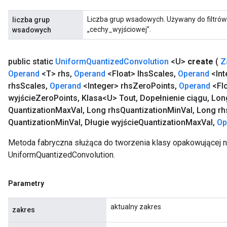
Liczba grup wsadowych. Używany do filtrów
liczba grup
„cechy_wyjściowej”.
wsadowych
public static
Uniform
Quantized
Convolution
<U>
create
(
Z
Operand
<T> rhs
,
Operand
<Float> lhs
Scales
,
Operand
<Int
rhs
Scales
,
Operand
<Integer> rhs
Zero
Points
,
Operand
<Flo
wyjście
Zero
Points
,
Klasa<U> Tout
,
Dopełnienie ciągu
,
Long
Quantization
Max
Val
,
Long rhs
Quantization
Min
Val
,
Long rh
Quantization
Min
Val
,
Długie wyjście
Quantization
Max
Val
,
Op
Metoda fabryczna służąca do tworzenia klasy opakowującej 
UniformQuantizedConvolution.
Parametry
aktualny zakres
zakres