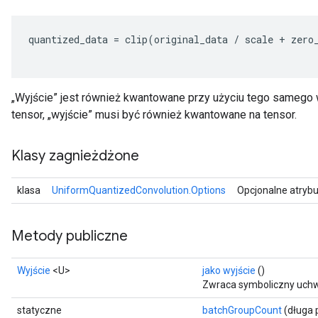
quantized_data
=
clip
(
original_data
/
scale
+
zero
„Wyjście” jest również kwantowane przy użyciu tego samego w
tensor, „wyjście” musi być również kwantowane na tensor.
Klasy zagnieżdżone
klasa
UniformQuantizedConvolution.Options
Opcjonalne atrybu
Metody publiczne
Wyjście
<U>
jako wyjście
()
Zwraca symboliczny uchw
statyczne
batchGroupCount
(długa 