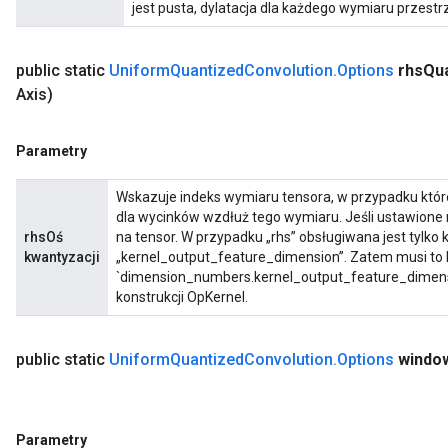
jest pusta, dylatacja dla każdego wymiaru przestr
public static
Uniform
Quantized
Convolution
.
Options
rhs
Qua
Axis)
Parametry
Wskazuje indeks wymiaru tensora, w przypadku któ
dla wycinków wzdłuż tego wymiaru. Jeśli ustawione 
rhsOś
na tensor. W przypadku „rhs” obsługiwana jest tylko
kwantyzacji
„kernel_output_feature_dimension”. Zatem musi to b
`dimension_numbers.kernel_output_feature_dimensi
konstrukcji OpKernel.
public static
Uniform
Quantized
Convolution
.
Options
windo
Parametry