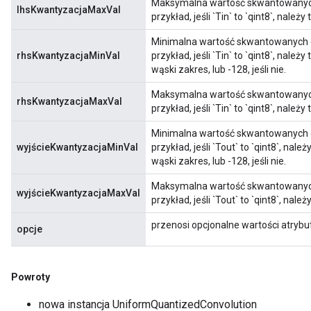
Maksymalna wartość skwantowanych
lhsKwantyzacjaMaxVal
przykład, jeśli `Tin` to `qint8`, należy
Minimalna wartość skwantowanych 
rhsKwantyzacjaMinVal
przykład, jeśli `Tin` to `qint8`, nale
wąski zakres, lub -128, jeśli nie.
Maksymalna wartość skwantowanyc
rhsKwantyzacjaMaxVal
przykład, jeśli `Tin` to `qint8`, należy
Minimalna wartość skwantowanych 
wyjścieKwantyzacjaMinVal
przykład, jeśli `Tout` to `qint8`, nal
wąski zakres, lub -128, jeśli nie.
Maksymalna wartość skwantowanych
wyjścieKwantyzacjaMaxVal
przykład, jeśli `Tout` to `qint8`, nale
przenosi opcjonalne wartości atryb
opcje
x
Powroty
nowa instancja UniformQuantizedConvolution