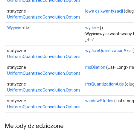
UniformQuantizedConvolution.Options
statyczne
lewa oś kwantyzacji
(dług
UniformQuantizedConvolution.Options
Wyjście
<U>
wyjście
()
Wyjściowy skwantowany ten
„rhs”.
statyczne
wyjścieQuantizationAxis
(
UniformQuantizedConvolution.Options
statyczne
rhsDilation
(List<Long> rhs
UniformQuantizedConvolution.Options
statyczne
rhsQuantizationAxis
(dług
UniformQuantizedConvolution.Options
statyczne
windowStrides
(List<Long
UniformQuantizedConvolution.Options
Metody dziedziczone