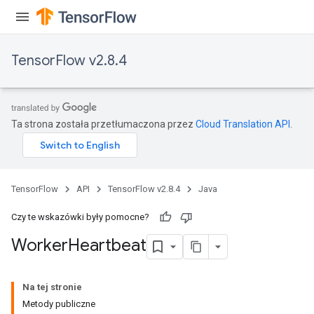
TensorFlow v2.8.4
Ta strona została przetłumaczona przez
Cloud Translation API
.
TensorFlow
API
TensorFlow v2.8.4
Java
Czy te wskazówki były pomocne?
Worker
Heartbeat
Na tej stronie
Metody publiczne