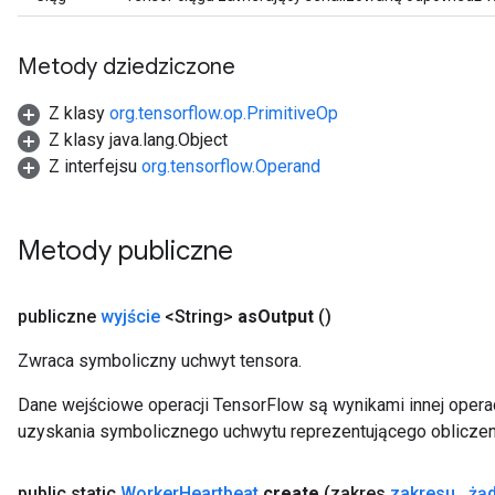
Metody dziedziczone
Z klasy
org.tensorflow.op.PrimitiveOp
Z klasy java.lang.Object
Z interfejsu
org.tensorflow.Operand
Metody publiczne
publiczne
wyjście
<String>
as
Output
()
Zwraca symboliczny uchwyt tensora.
Dane wejściowe operacji TensorFlow są wynikami innej operac
uzyskania symbolicznego uchwytu reprezentującego obliczen
public static
Worker
Heartbeat
create
(zakres
zakresu
,
żą