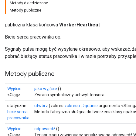
Metody dziedziczone
Metody publiczne
publiczna klasa końcowa
WorkerHeartbeat
Bicie serca pracownika op.
Sygnały pulsu mogą być wysyłane okresowo, aby wskazać, że 
pobrać bieżący status pracownika i w razie potrzeby przyspi
Metody publiczne
Wyjście
jako wyjście
()
<Ciąg>
Zwraca symboliczny uchwyt tensora.
statyczne
utwórz
(zakres
zakresu
,
żądanie
argumentu <String
bicie serca
Metoda fabryczna służąca do tworzenia klasy opako
pracownika
Wyjście
odpowiedź
()
<Ciąg>
Tensor ciągu zawierający serializowaną odpowiedź