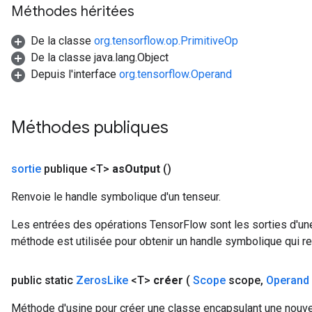
Méthodes héritées
De la classe
org.tensorflow.op.PrimitiveOp
De la classe java.lang.Object
Depuis l'interface
org.tensorflow.Operand
Méthodes publiques
sortie
publique <T>
as
Output
()
Renvoie le handle symbolique d'un tenseur.
Les entrées des opérations TensorFlow sont les sorties d'une
méthode est utilisée pour obtenir un handle symbolique qui rep
public static
Zeros
Like
<T>
créer
(
Scope
scope
,
Operand
Méthode d'usine pour créer une classe encapsulant une nouve