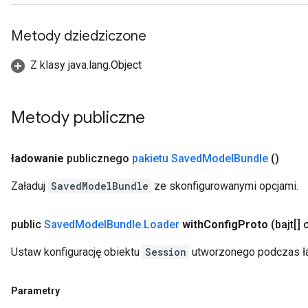
Metody dziedziczone
Z klasy java.lang.Object
Metody publiczne
ładowanie
publicznego
pakietu Saved
Model
Bundle
()
Załaduj
SavedModelBundle
ze skonfigurowanymi opcjami.
public
Saved
Model
Bundle
.
Loader
with
Config
Proto
(bajt[] 
Ustaw konfigurację obiektu
Session
utworzonego podczas ł
Parametry