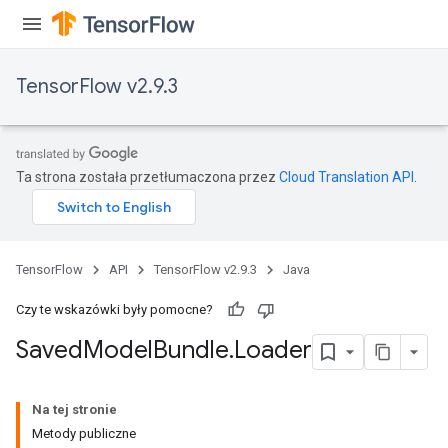
TensorFlow v2.9.3
Ta strona została przetłumaczona przez
Cloud Translation API
.
TensorFlow
API
TensorFlow v2.9.3
Java
Czy te wskazówki były pomocne?
Saved
Model
Bundle
.
Loader
Na tej stronie
Metody publiczne