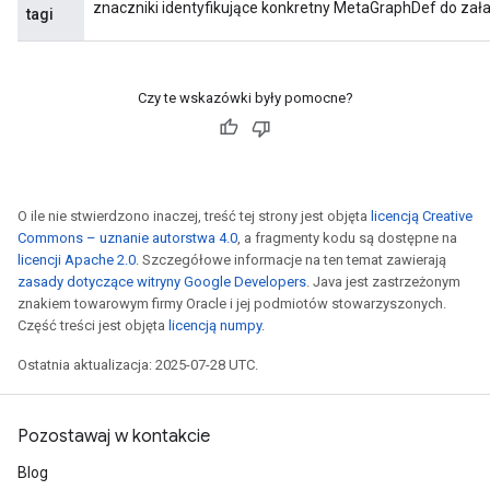
znaczniki identyfikujące konkretny MetaGraphDef do zał
tagi
Czy te wskazówki były pomocne?
O ile nie stwierdzono inaczej, treść tej strony jest objęta
licencją Creative
Commons – uznanie autorstwa 4.0
, a fragmenty kodu są dostępne na
licencji Apache 2.0
. Szczegółowe informacje na ten temat zawierają
zasady dotyczące witryny Google Developers
. Java jest zastrzeżonym
znakiem towarowym firmy Oracle i jej podmiotów stowarzyszonych.
Część treści jest objęta
licencją numpy
.
Ostatnia aktualizacja: 2025-07-28 UTC.
Pozostawaj w kontakcie
Blog