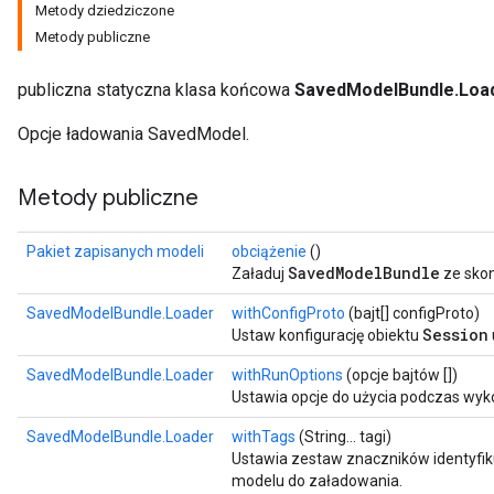
Metody dziedziczone
Metody publiczne
publiczna statyczna klasa końcowa
SavedModelBundle.Loa
Opcje ładowania SavedModel.
Metody publiczne
Pakiet zapisanych modeli
obciążenie
()
SavedModelBundle
Załaduj
ze skon
SavedModelBundle.Loader
withConfigProto
(bajt[] configProto)
Session
Ustaw konfigurację obiektu
SavedModelBundle.Loader
withRunOptions
(opcje bajtów [])
Ustawia opcje do użycia podczas wyko
SavedModelBundle.Loader
withTags
(String... tagi)
Ustawia zestaw znaczników identyfi
modelu do załadowania.