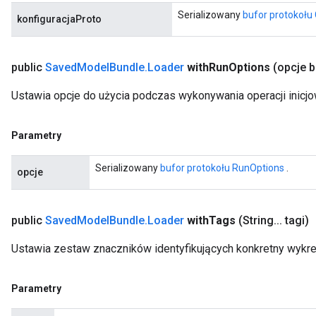
Serializowany
bufor protokołu
konfiguracjaProto
public
Saved
Model
Bundle
.
Loader
with
Run
Options
(opcje b
Ustawia opcje do użycia podczas wykonywania operacji inicj
Parametry
Serializowany
bufor protokołu RunOptions
.
opcje
public
Saved
Model
Bundle
.
Loader
with
Tags
(String
.
.
.
tagi)
Ustawia zestaw znaczników identyfikujących konkretny wykr
Parametry