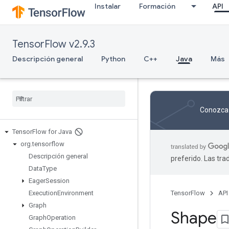
Instalar
Formación
API
TensorFlow v2.9.3
Descripción general
Python
C++
Java
Más
Conozca 
Tensor
Flow for Java
org
.
tensorflow
Descripción general
preferido. Las tr
Data
Type
Eager
Session
Execution
Environment
TensorFlow
API
Graph
Shape
Graph
Operation