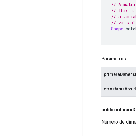
// A matri
// This is
// a varia
// variabl
Shape
 batc
Parámetros
primeraDimens
otrostamaños d
public int
num
D
Número de dime