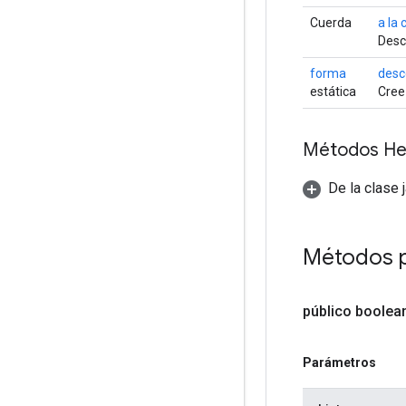
Cuerda
a la
Desc
forma
desc
estática
Cree
Métodos He
De la clase 
Métodos 
público boolea
Parámetros