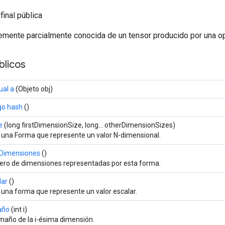
final pública
emente parcialmente conocida de un tensor producido por una op
licos
ual a
(Objeto obj)
go hash
()
e
(long firstDimensionSize, long... otherDimensionSizes)
 una Forma que represente un valor N-dimensional.
Dimensiones
()
ro de dimensiones representadas por esta forma.
lar
()
 una forma que represente un valor escalar.
año
(int i)
amaño de la i-ésima dimensión.