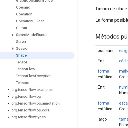
Graph
Operation
Builder
Operand
forma
de clase 
Operation
La forma posibl
Operation
Builder
Output
Saved
Model
Bundle
Métodos púb
Server
Session
booleano
es ig
Shape
En t
códi
Tensor
Tensor
Flow
forma
mak
Tensor
Flow
Exception
estática
Cree
Tensors
En t
núm
org
.
tensorflow
.
examples
Núme
org
.
tensorflow
.
op
forma
esca
org
.
tensorflow
.
op
.
annotation
estática
Cree
org
.
tensorflow
.
op
.
core
org
.
tensorflow
.
types
largo
tam
El t