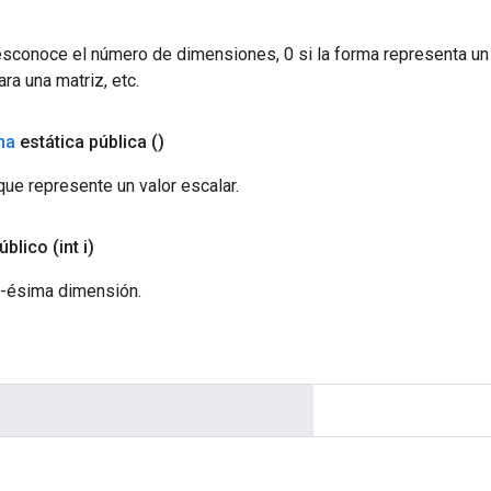
esconoce el número de dimensiones, 0 si la forma representa un 
ara una matriz, etc.
ma
estática pública
()
ue represente un valor escalar.
úblico
(int i)
 i-ésima dimensión.