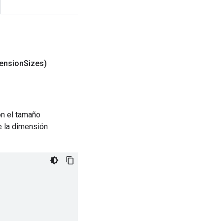
ension
Sizes)
on el tamaño
e la dimensión