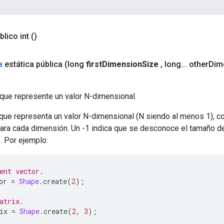
blico int
()
a
estática pública
(long
first
Dimension
Size
,
long
.
.
.
other
Dim
que represente un valor N-dimensional.
que representa un valor N-dimensional (N siendo al menos 1), c
ara cada dimensión. Un -1 indica que se desconoce el tamaño d
. Por ejemplo:
ent vector.
or 
=
Shape
.
create
(
2
);
atrix.
ix 
=
Shape
.
create
(
2
,
3
);