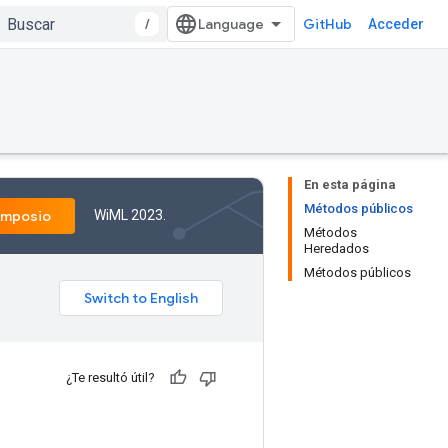
/
GitHub
Acceder
En esta página
Métodos públicos
WiML 2023.
imposio
Métodos
Heredados
Métodos públicos
¿Te resultó útil?