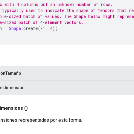
x with 4 columns but an unknown number of rows.
 typically used to indicate the shape of tensors that re
ble-sized batch of values. The Shape below might represe
e-sized batch of 4-element vectors.
h 
=
Shape
.
create
(-
1
,
4
);
iónTamaño
e dimensión
imensions
()
nsiones representadas por esta forma.