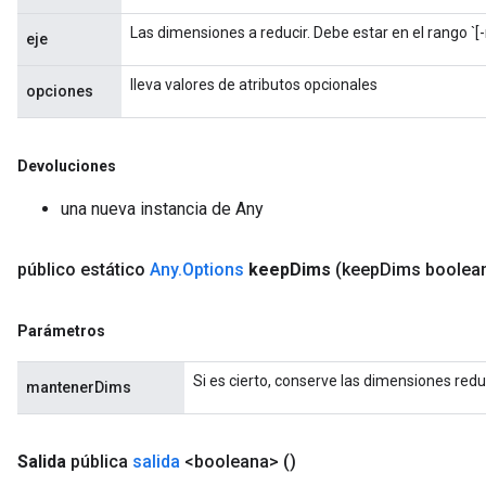
Las dimensiones a reducir. Debe estar en el rango `[-r
eje
lleva valores de atributos opcionales
opciones
Devoluciones
una nueva instancia de Any
público estático
Any
.
Options
keep
Dims
(keep
Dims boolea
Flush
Parámetros
eHandleOp
Si es cierto, conserve las dimensiones redu
mantenerDims
ureSplit
Salida
pública
salida
<booleana>
()