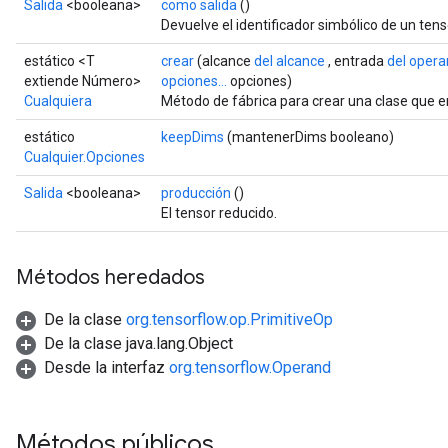
Salida
<booleana>
como salida
()
Devuelve el identificador simbólico de un tens
estático <T
crear
(alcance
del alcance
, entrada
del oper
extiende Número>
opciones...
opciones)
Cualquiera
Método de fábrica para crear una clase que e
estático
keepDims
(mantenerDims booleano)
Cualquier.Opciones
Salida
<booleana>
producción
()
El tensor reducido.
Métodos heredados
De la clase
org.tensorflow.op.PrimitiveOp
De la clase java.lang.Object
Desde la interfaz
org.tensorflow.Operand
Métodos públicos