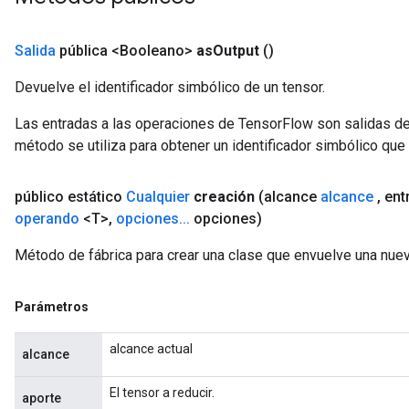
Salida
pública <Booleano>
as
Output
()
Devuelve el identificador simbólico de un tensor.
Las entradas a las operaciones de TensorFlow son salidas de
método se utiliza para obtener un identificador simbólico que 
t
público estático
Cualquier
creación
(alcance
alcance
,
ent
operando
<T>
,
opciones
.
.
.
opciones)
Método de fábrica para crear una clase que envuelve una nuev
source
Parámetros
alcance actual
alcance
leOp
El tensor a reducir.
aporte