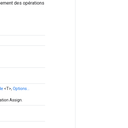
aînement des opérations
de
<T>,
Options...
ation Assign.