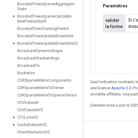
Boosted
Trees
Sparse
Aggregate
Paramètres
Stats
Boosted
Trees
Sparse
Calculate
Si c'
valider
Best
Feature
Split
auque
la forme
Boosted
Trees
Training
Predict
Boosted
Trees
Update
Ensemble
Boosted
Trees
Update
Ensemble
V2
Broadcast
Dynamic
Shape
Broadcast
Gradient
Args
Broadcast
To
Bucketize
CSRSparse
Matrix
Components
Sauf indication contraire, 
CSRSparse
Matrix
To
Dense
une licence
Apache 2.0
. P
sociétés affiliées. Une part
CSRSparse
Matrix
To
Sparse
Tensor
CSVDataset
Dernière mise à jour le 202
CSVDataset
V2
CTCLoss
V2
Cache
Dataset
V2
Rester connecté
Check
Numerics
V2