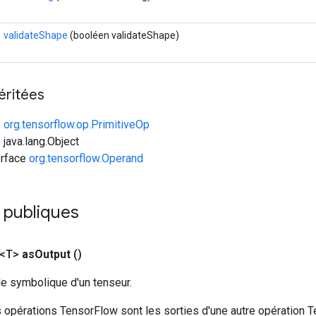
validateShape
(booléen validateShape)
éritées
e
org.tensorflow.op.PrimitiveOp
 java.lang.Object
erface
org.tensorflow.Operand
 publiques
 <T>
as
Output
()
le symbolique d'un tenseur.
 opérations TensorFlow sont les sorties d'une autre opération T