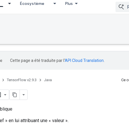
Écosystème
Plus
Cette page a été traduite par l'
API Cloud Translation
.
TensorFlow v2.9.3
Java
Ce co
blique
ef » en lui attribuant une « valeur ».