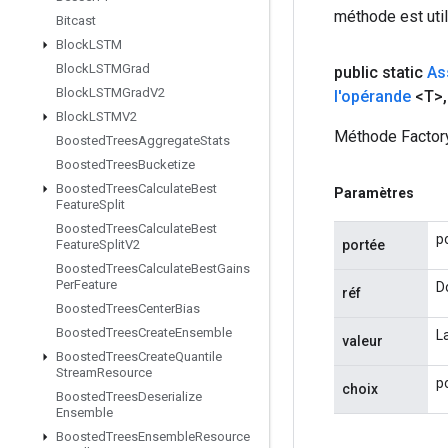
méthode est util
Bitcast
Block
LSTM
Block
LSTMGrad
public static
As
Block
LSTMGrad
V2
l'opérande
<T>
,
Block
LSTMV2
Méthode Factory
Boosted
Trees
Aggregate
Stats
Boosted
Trees
Bucketize
Boosted
Trees
Calculate
Best
Paramètres
Feature
Split
Boosted
Trees
Calculate
Best
p
portée
Feature
Split
V2
Boosted
Trees
Calculate
Best
Gains
Per
Feature
Do
réf
Boosted
Trees
Center
Bias
Boosted
Trees
Create
Ensemble
La
valeur
Boosted
Trees
Create
Quantile
Stream
Resource
po
choix
Boosted
Trees
Deserialize
Ensemble
Boosted
Trees
Ensemble
Resource