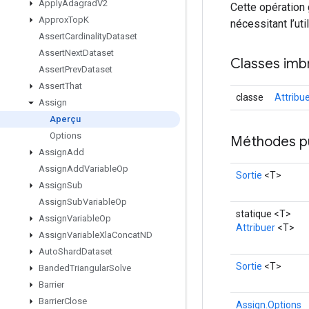
Apply
Adagrad
V2
Cette opération 
Approx
Top
K
nécessitant l’util
Assert
Cardinality
Dataset
Assert
Next
Dataset
Classes imb
Assert
Prev
Dataset
Assert
That
classe
Attribu
Assign
Aperçu
Options
Méthodes p
Assign
Add
Assign
Add
Variable
Op
Sortie
<T>
Assign
Sub
Assign
Sub
Variable
Op
statique <T>
Assign
Variable
Op
Attribuer
<T>
Assign
Variable
Xla
Concat
ND
Auto
Shard
Dataset
Sortie
<T>
Banded
Triangular
Solve
Barrier
Barrier
Close
Assign.Options