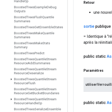
Handle
Op
Retour
Boosted
Trees
Example
Debug
Outputs
une nouvel
Boosted
Trees
Flush
Quantile
Summaries
sortie
publique
Boosted
Trees
Get
Ensemble
States
Boosted
Trees
Make
Quantile
= Identique à "ré
Summaries
après la réinitial
Boosted
Trees
Make
Stats
Summary
Boosted
Trees
Predict
public static
As
Boosted
Trees
Quantile
Stream
Resource
Add
Summaries
Boosted
Trees
Quantile
Stream
Paramètres
Resource
Deserialize
Boosted
Trees
Quantile
Stream
Resource
Flush
utiliserVerrouil
Boosted
Trees
Quantile
Stream
Resource
Get
Bucket
Boundaries
Boosted
Trees
Quantile
Stream
public static
As
Resource
Handle
Op
Boosted
Trees
Serialize
Ensemble