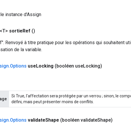
le instance d'Assign
 <T>
sortie
Ref
()
f". Renvoyé à titre pratique pour les opérations qui souhaitent uti
isation de la variable.
sign
.
Options
use
Locking
(booléen use
Locking)
Si True, l'affectation sera protégée par un verrou ; sinon, le com
lage
défini, mais peut présenter moins de conflits.
sign
.
Options
validate
Shape
(booléen validate
Shape)