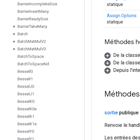
Barrier
Incomplete
Size
statique
Barrier
Insert
Many
Assign.Options
Barrier
Ready
Size
statique
Barrier
Take
Many
Batch
Méthodes h
Batch
Mat
Mul
V2
Batch
Mat
Mul
V3
De la class
Batch
To
Space
De la classe
Batch
To
Space
Nd
Depuis l'int
Bessel
I0
Bessel
I1
Bessel
J0
Méthodes
Bessel
J1
Bessel
K0
Bessel
K0e
sortie
publique
Bessel
K1
Bessel
K1e
Renvoie le hand
Bessel
Y0
Les entrées des
Bessel
Y1