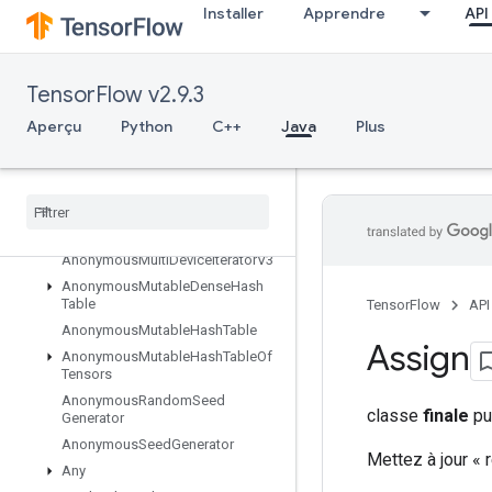
Installer
Apprendre
API
Aperçu
Abort
All
TensorFlow v2.9.3
AllToAll
Aperçu
Python
C++
Java
Plus
AnonymousHashTable
Anonymous
Iterator
V2
Anonymous
Iterator
V3
Anonymous
Memory
Cache
Anonymous
Multi
Device
Iterator
Anonymous
Multi
Device
Iterator
V3
Anonymous
Mutable
Dense
Hash
Table
TensorFlow
API
Anonymous
Mutable
Hash
Table
Assign
Anonymous
Mutable
Hash
Table
Of
Tensors
Anonymous
Random
Seed
classe
finale
pu
Generator
Anonymous
Seed
Generator
Mettez à jour « r
Any