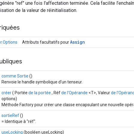
génère "ref" une fois l'affectation terminée. Cela facilite l’ench
isation de la valeur de réinitialisation.
riquées
Assign
er.Options
Attributs facultatifs pour
ubliques
comme Sortie
()
Renvoie le handle symbolique d'un tenseur.
créer
( Portée
de la portée
, Réf
de l'Opérande
<T>, Valeur
de l'Opéran
options)
Méthode Factory pour créer une classe encapsulant une nouvelle opér
sortieRef
()
= Identique à "réf".
useLocking
(booléen useLocking)