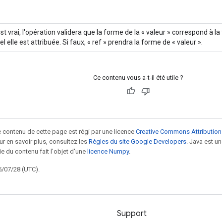
est vrai, l'opération validera que la forme de la « valeur » correspond à 
l elle est attribuée. Si faux, « ref » prendra la forme de « valeur ».
Ce contenu vous a-t-il été utile ?
le contenu de cette page est régi par une licence
Creative Commons Attribution
our en savoir plus, consultez les
Règles du site Google Developers
. Java est 
ie du contenu fait l'objet d'une
licence Numpy
.
5/07/28 (UTC).
Support