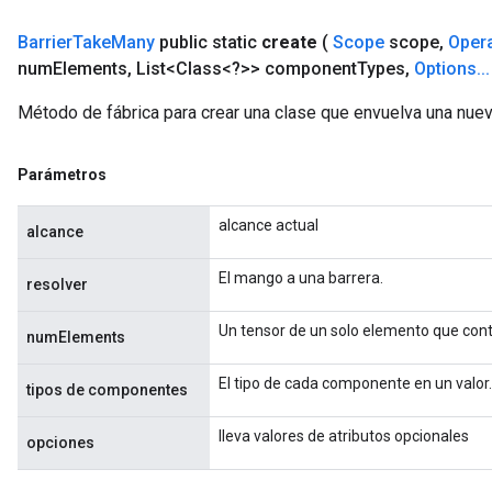
Barrier
Take
Many
public static
create
(
Scope
scope
,
Oper
num
Elements
,
List<Class<?>> component
Types
,
Options
.
.
.
Método de fábrica para crear una clase que envuelva una nue
Parámetros
alcance actual
alcance
El mango a una barrera.
resolver
Un tensor de un solo elemento que con
numElements
El tipo de cada componente en un valor.
tipos de componentes
lleva valores de atributos opcionales
opciones