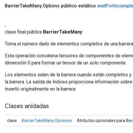
Barrier
Take
Many
.
Options público estático
wait
For
Incomple
,
clase final pública
BarrierTakeMany
Toma el número dado de elementos completos de una barrera
Esta operación concatena tensores de componentes de elemen
dimensión 0 para formar un tensor de un solo componente.
Los elementos salen de la barrera cuando están completos y 
la barrera. La salida de índices proporciona información sobre
insertó originalmente en la barrera.
Clases anidadas
Ba
clase
BarrierTakeMany.Opciones
Atributos opcionales para