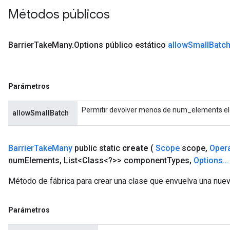
Métodos públicos
Barrier
Take
Many
.
Options público estático
allow
Small
Batc
Parámetros
Permitir devolver menos de num_elements ele
allowSmallBatch
Barrier
Take
Many
public static
create
(
Scope
scope
,
Oper
num
Elements
,
List<Class<?>> component
Types
,
Options
.
.
.
Método de fábrica para crear una clase que envuelva una nue
Parámetros