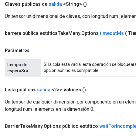
Claves
públicas de
salida
<String>
()
Un tensor unidimensional de claves, con longitud num_elemen
barrera pública estática
Take
Many
.
Options
timeout
Ms
(
Tie
Parámetros
Si la cola está vacía, esta operación se bloque
tiempo de
opción aún no es compatible.
esperaSra.
Lista pública<
salida
<?>>
valores
()
Un tensor de cualquier dimensión por componente en un eleme
longitud num_elements en la dimensión 0.
Barrier
Take
Many
.
Options público estático
wait
For
Incomple