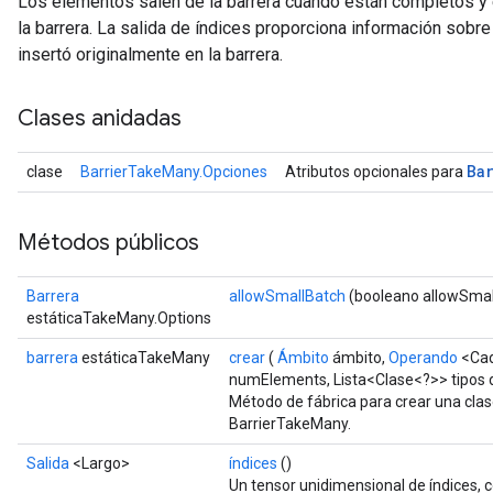
Los elementos salen de la barrera cuando están completos y 
la barrera. La salida de índices proporciona información sobre
insertó originalmente en la barrera.
Clases anidadas
Ba
clase
BarrierTakeMany.Opciones
Atributos opcionales para
Métodos públicos
Barrera
allowSmallBatch
(booleano allowSmal
estáticaTakeMany.Options
barrera
estáticaTakeMany
crear
(
Ámbito
ámbito,
Operando
<Cad
numElements, Lista<Clase<?>> tipos
Método de fábrica para crear una cla
BarrierTakeMany.
Salida
<Largo>
índices
()
Un tensor unidimensional de índices,