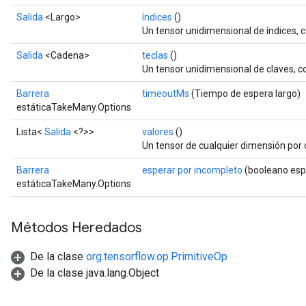
Salida
<Largo>
índices
()
Un tensor unidimensional de índices,
Salida
<Cadena>
teclas
()
Un tensor unidimensional de claves, 
Barrera
timeoutMs
(Tiempo de espera largo)
estáticaTakeMany.Options
Lista<
Salida
<?>>
valores
()
Flush
Un tensor de cualquier dimensión por
Barrera
esperar por incompleto
(booleano esp
estáticaTakeMany.Options
eHandleOp
Métodos Heredados
ureSplit
De la clase
org.tensorflow.op.PrimitiveOp
De la clase java.lang.Object