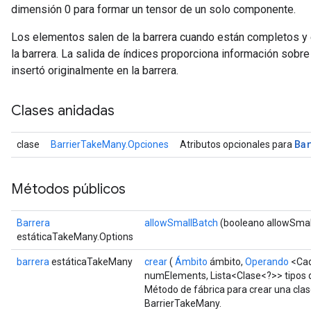
dimensión 0 para formar un tensor de un solo componente.
Los elementos salen de la barrera cuando están completos y 
la barrera. La salida de índices proporciona información sobre
insertó originalmente en la barrera.
t
Clases anidadas
Ba
clase
BarrierTakeMany.Opciones
Atributos opcionales para
Métodos públicos
source
Barrera
allowSmallBatch
(booleano allowSmal
estáticaTakeMany.Options
leOp
barrera
estáticaTakeMany
crear
(
Ámbito
ámbito,
Operando
<Cad
numElements, Lista<Clase<?>> tipos
Método de fábrica para crear una cla
BarrierTakeMany.