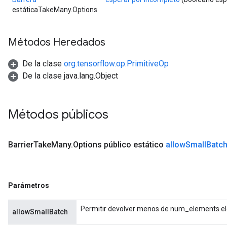
estáticaTakeMany.Options
ryTensorBatch
Métodos Heredados
De la clase
org.tensorflow.op.PrimitiveOp
De la clase java.lang.Object
Métodos públicos
Barrier
Take
Many
.
Options público estático
allow
Small
Batc
rBatch
Parámetros
Batch
Permitir devolver menos de num_elements ele
atch
allowSmallBatch