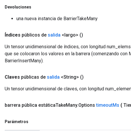
Devoluciones
una nueva instancia de BarrierTakeMany
Índices
públicos de
salida
<largo>
()
Un tensor unidimensional de índices, con longitud num_elems. 
que se colocaron los valores en la barrera (comenzando co
BarrierInsertMany).
Claves
públicas de
salida
<String>
()
Un tensor unidimensional de claves, con longitud num_elemen
barrera pública estática
Take
Many
.
Options
timeout
Ms
(
Tie
Parámetros