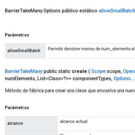
rs
Parameters
Barrier
Take
Many
.
Options público estático
allow
Small
Batc
rParameters
Parameters
Parámetros
ters
arameters
Permitir devolver menos de num_elements ele
allowSmallBatch
meters
rs
tDescentParameters
Barrier
Take
Many
public static
create
(
Scope
scope
,
Oper
num
Elements
,
List<Class<?>> component
Types
,
Options
.
.
.
Método de fábrica para crear una clase que envuelva una nue
Parámetros
alcance actual
alcance