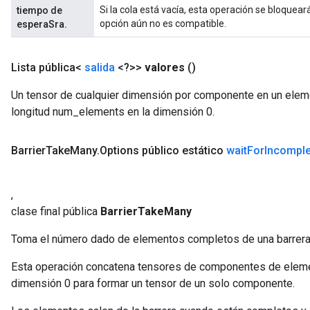
Si la cola está vacía, esta operación se bloque
tiempo de
opción aún no es compatible.
esperaSra.
Lista pública<
salida
<?>>
valores
()
Un tensor de cualquier dimensión por componente en un eleme
longitud num_elements en la dimensión 0.
Barrier
Take
Many
.
Options público estático
wait
For
Incomple
,
clase final pública
BarrierTakeMany
Toma el número dado de elementos completos de una barrera
Esta operación concatena tensores de componentes de elemen
dimensión 0 para formar un tensor de un solo componente.