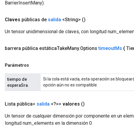
BarrierInsertMany).
Claves
públicas de
salida
<String>
()
Un tensor unidimensional de claves, con longitud num_elemen
barrera pública estática
Take
Many
.
Options
timeout
Ms
(
Tie
Parámetros
Si la cola está vacía, esta operación se bloque
tiempo de
opción aún no es compatible.
esperaSra.
Lista pública<
salida
<?>>
valores
()
Un tensor de cualquier dimensión por componente en un eleme
longitud num_elements en la dimensión 0.