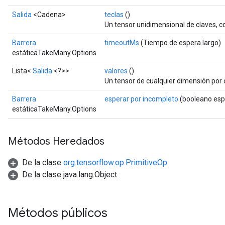
Salida
<Cadena>
teclas
()
Un tensor unidimensional de claves, 
Barrera
timeoutMs
(Tiempo de espera largo)
estáticaTakeMany.Options
Lista<
Salida
<?>>
valores
()
Un tensor de cualquier dimensión por
Barrera
esperar por incompleto
(booleano esp
estáticaTakeMany.Options
Métodos Heredados
De la clase
org.tensorflow.op.PrimitiveOp
De la clase java.lang.Object
rs
Métodos públicos
mParameters