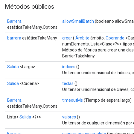
Métodos públicos
Barrera
allowSmallBatch
(booleano allowSmal
estáticaTakeMany.Options
barrera
estáticaTakeMany
crear
(
Ámbito
ámbito,
Operando
<Cad
numElements, Lista<Clase<?>> tipos
Método de fábrica para crear una cla
BarrierTakeMany.
Salida
<Largo>
índices
()
Un tensor unidimensional de índices,
Salida
<Cadena>
teclas
()
Un tensor unidimensional de claves, 
Barrera
timeoutMs
(Tiempo de espera largo)
estáticaTakeMany.Options
Lista<
Salida
<?>>
valores
()
Un tensor de cualquier dimensión por
Barrera
esperar por incompleto
(booleano esp