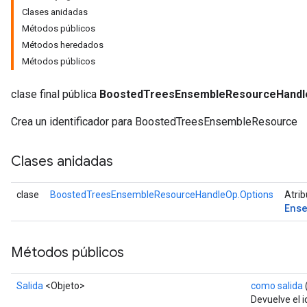
Clases anidadas
Métodos públicos
Métodos heredados
Métodos públicos
clase final pública
BoostedTreesEnsembleResourceHand
Crea un identificador para BoostedTreesEnsembleResource
Clases anidadas
clase
BoostedTreesEnsembleResourceHandleOp.Options
Atrib
Ens
Flush
Métodos públicos
eHandleOp
Salida
<Objeto>
como salida
Devuelve el i