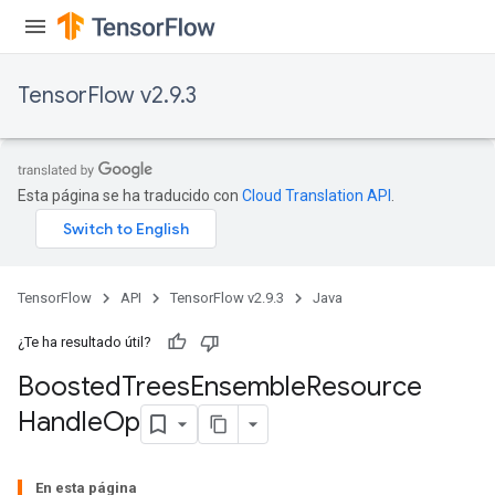
TensorFlow v2.9.3
Esta página se ha traducido con
Cloud Translation API
.
t
TensorFlow
API
TensorFlow v2.9.3
Java
¿Te ha resultado útil?
Boosted
Trees
Ensemble
Resource
source
Handle
Op
leOp
En esta página