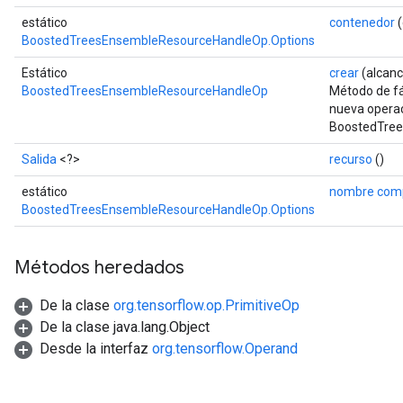
estático
contenedor
(
ureSplit
BoostedTreesEnsembleResourceHandleOp.Options
Estático
crear
(alcan
BoostedTreesEnsembleResourceHandleOp
Método de fá
nueva opera
BoostedTre
Salida
<?>
recurso
()
estático
nombre comp
BoostedTreesEnsembleResourceHandleOp.Options
Métodos heredados
De la clase
org.tensorflow.op.PrimitiveOp
De la clase java.lang.Object
Desde la interfaz
org.tensorflow.Operand