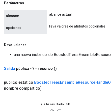
Parámetros
alcance actual
alcance
lleva valores de atributos opcionales
opciones
Devoluciones
una nueva instancia de BoostedTreesEnsembleResour
Salida
pública <?>
recurso
()
público estático
Boosted
Trees
Ensemble
Resource
Handle
O
nombre compartido)
¿Te ha resultado útil?