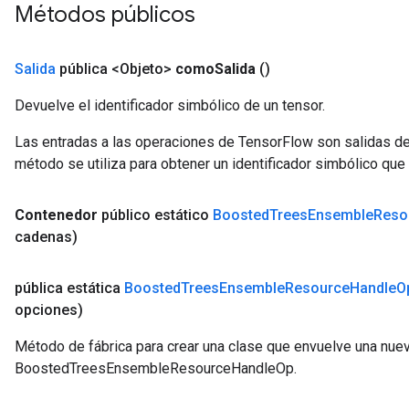
Métodos públicos
Salida
pública <Objeto>
como
Salida
()
Devuelve el identificador simbólico de un tensor.
Las entradas a las operaciones de TensorFlow son salidas de
método se utiliza para obtener un identificador simbólico que 
Contenedor
público estático
Boosted
Trees
Ensemble
Reso
cadenas)
pública estática
Boosted
Trees
Ensemble
Resource
Handle
O
opciones)
Método de fábrica para crear una clase que envuelve una nue
BoostedTreesEnsembleResourceHandleOp.