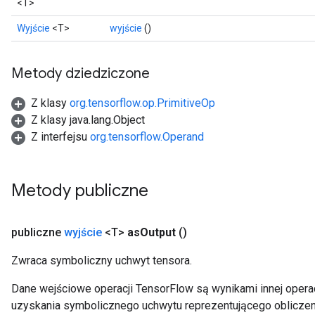
<T>
Wyjście
<T>
wyjście
()
Metody dziedziczone
Z klasy
org.tensorflow.op.PrimitiveOp
Z klasy java.lang.Object
Z interfejsu
org.tensorflow.Operand
Metody publiczne
publiczne
wyjście
<T>
as
Output
()
Zwraca symboliczny uchwyt tensora.
Dane wejściowe operacji TensorFlow są wynikami innej operac
uzyskania symbolicznego uchwytu reprezentującego obliczen