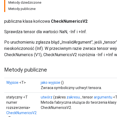
Metody dziedziczone
Metody publiczne
publiczna klasa końcowa
CheckNumericsV2
Sprawdza tensor dla wartości NaN, -Inf i +Inf.
Po uruchomieniu zgłasza błąd „InvalidArgument”, jeśli „tensor”
nieskończoność (Inf). W przeciwnym razie zwraca tensor wej
CheckNumerics (V1), CheckNumericsV2 rozróżnia -Inf i +Inf 
Metody publiczne
Wyjście
<T>
jako wyjście
()
Zwraca symboliczny uchwyt tensora.
statyczny <T
utwórz
(zakres
zakresu
, tensor
argumentu
<T
numer
Metoda fabryczna służąca do tworzenia klasy
rozszerzenia>
CheckNumericsV2.
CheckNumericsV2