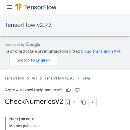
TensorFlow v2.9.3
ureSplit
Ta strona została przetłumaczona przez
Cloud Translation API
.
TensorFlow
API
TensorFlow v2.9.3
Java
Czy te wskazówki były pomocne?
Check
Numerics
V2
Na tej stronie
Metody publiczne