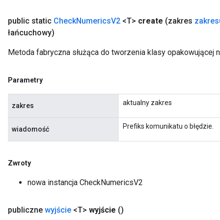
public static
Check
Numerics
V2
<T>
create
(zakres
zakres
łańcuchowy)
Metoda fabryczna służąca do tworzenia klasy opakowującej
Parametry
aktualny zakres
zakres
Prefiks komunikatu o błędzie.
wiadomość
Zwroty
nowa instancja CheckNumericsV2
publiczne
wyjście
<T>
wyjście
()