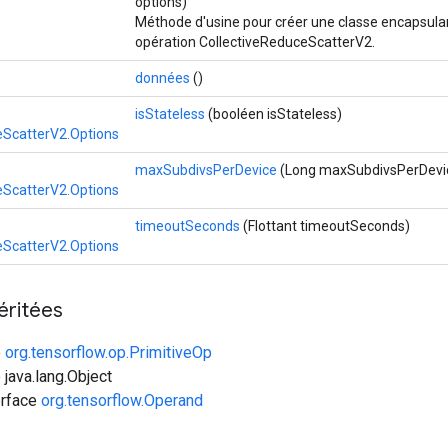
options)
Méthode d'usine pour créer une classe encapsula
opération CollectiveReduceScatterV2.
données
()
isStateless
(booléen isStateless)
eScatterV2.Options
maxSubdivsPerDevice
(Long maxSubdivsPerDevi
eScatterV2.Options
timeoutSeconds
(Flottant timeoutSeconds)
eScatterV2.Options
éritées
e
org.tensorflow.op.PrimitiveOp
 java.lang.Object
erface
org.tensorflow.Operand