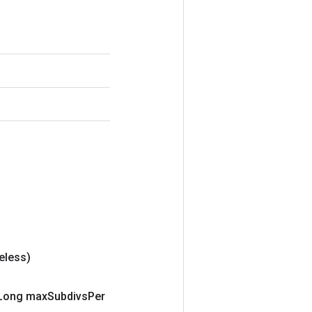
eless)
Long max
Subdivs
Per