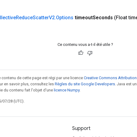
llective
Reduce
Scatter
V2
.
Options
timeout
Seconds
(Float tim
Ce contenu vous a-t-il été utile ?
le contenu de cette page est régi par une licence
Creative Commons Attribution
our en savoir plus, consultez les
Règles du site Google Developers
. Java est 
ie du contenu fait l'objet d'une
licence Numpy
.
5/07/28 (UTC).
Support