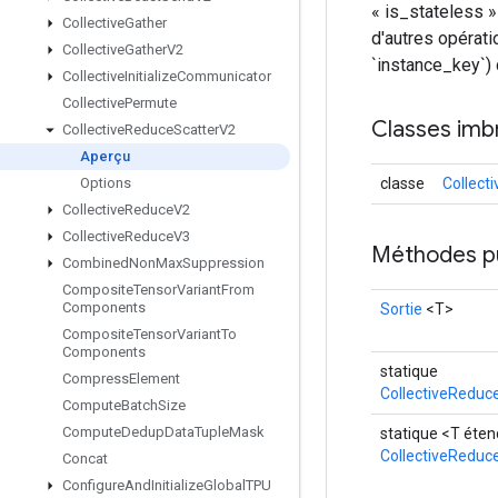
« is_stateless 
Collective
Gather
d'autres opérat
Collective
Gather
V2
`instance_key`) 
Collective
Initialize
Communicator
Collective
Permute
Classes imb
Collective
Reduce
Scatter
V2
Aperçu
classe
Collect
Options
Collective
Reduce
V2
Collective
Reduce
V3
Méthodes p
Combined
Non
Max
Suppression
Composite
Tensor
Variant
From
Components
Sortie
<T>
Composite
Tensor
Variant
To
Components
statique
Compress
Element
CollectiveReduc
Compute
Batch
Size
Compute
Dedup
Data
Tuple
Mask
statique <T éte
CollectiveReduc
Concat
Configure
And
Initialize
Global
TPU