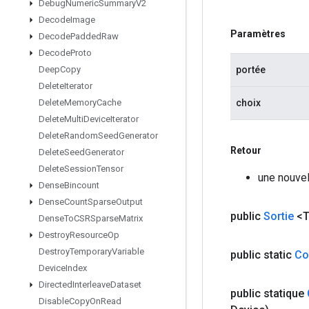
Debug
Numeric
Summary
V2
Decode
Image
Paramètres
Decode
Padded
Raw
Decode
Proto
portée
Deep
Copy
Delete
Iterator
choix
Delete
Memory
Cache
Delete
Multi
Device
Iterator
Delete
Random
Seed
Generator
Retour
Delete
Seed
Generator
Delete
Session
Tensor
une nouvel
Dense
Bincount
Dense
Count
Sparse
Output
public
Sortie
<T
Dense
To
CSRSparse
Matrix
Destroy
Resource
Op
Destroy
Temporary
Variable
public static
Co
Device
Index
Directed
Interleave
Dataset
public statique
Disable
Copy
On
Read