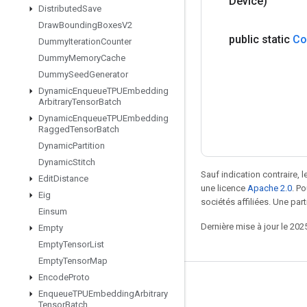
Device)
Distributed
Save
Draw
Bounding
Boxes
V2
public static
Co
Dummy
Iteration
Counter
Dummy
Memory
Cache
Dummy
Seed
Generator
Dynamic
Enqueue
TPUEmbedding
Arbitrary
Tensor
Batch
Dynamic
Enqueue
TPUEmbedding
Ragged
Tensor
Batch
Dynamic
Partition
Dynamic
Stitch
Sauf indication contraire, 
Edit
Distance
une licence
Apache 2.0
. P
Eig
sociétés affiliées. Une part
Einsum
Dernière mise à jour le 202
Empty
Empty
Tensor
List
Empty
Tensor
Map
Encode
Proto
Rester connecté
Enqueue
TPUEmbedding
Arbitrary
Tensor
Batch