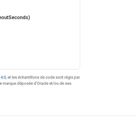
eout
Seconds)
 4.0
, et les échantillons de code sont régis par
une marque déposée d'Oracle et/ou de ses