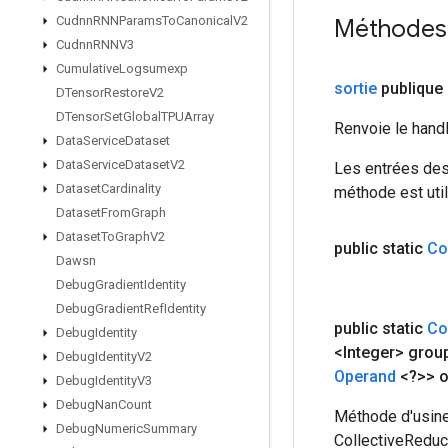
Cudnn
RNNParams
To
Canonical
V2
Méthodes
Cudnn
RNNV3
Cumulative
Logsumexp
sortie
publique
DTensor
Restore
V2
DTensor
Set
Global
TPUArray
Renvoie le hand
Data
Service
Dataset
Data
Service
Dataset
V2
Les entrées des
Dataset
Cardinality
méthode est util
Dataset
From
Graph
Dataset
To
Graph
V2
public static
Co
Dawsn
Debug
Gradient
Identity
Debug
Gradient
Ref
Identity
public static
Co
Debug
Identity
<Integer> grou
Debug
Identity
V2
Operand
<?>> o
Debug
Identity
V3
Debug
Nan
Count
Méthode d'usine
Debug
Numeric
Summary
CollectiveReduc