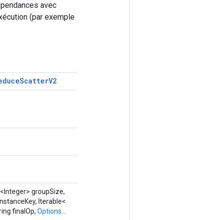
 dépendances avec
exécution (par exemple
educe
Scatter
V2
<Integer> groupSize,
nstanceKey, Iterable<
ing finalOp,
Options...