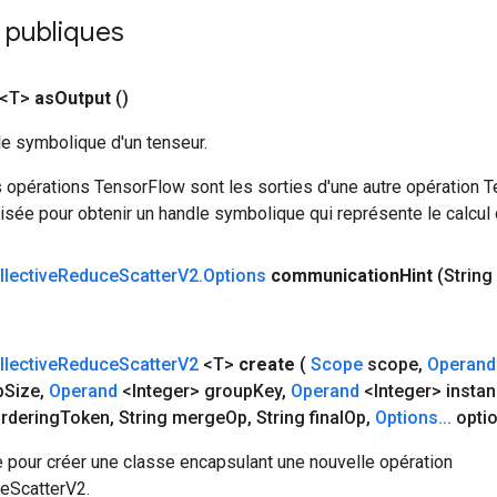
 publiques
 <T>
as
Output
()
le symbolique d'un tenseur.
 opérations TensorFlow sont les sorties d'une autre opération T
isée pour obtenir un handle symbolique qui représente le calcul d
llective
Reduce
Scatter
V2
.
Options
communication
Hint
(Strin
llective
Reduce
Scatter
V2
<T>
create
(
Scope
scope
,
Operand
p
Size
,
Operand
<Integer> group
Key
,
Operand
<Integer> insta
rdering
Token
,
String merge
Op
,
String final
Op
,
Options
.
.
.
opti
 pour créer une classe encapsulant une nouvelle opération
eScatterV2.