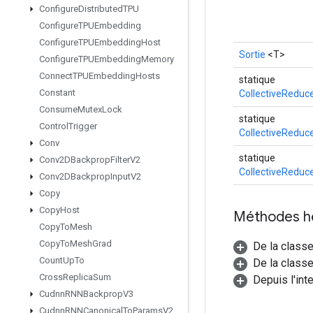
Configure
Distributed
TPU
Configure
TPUEmbedding
Configure
TPUEmbedding
Host
Sortie
<T>
Configure
TPUEmbedding
Memory
Connect
TPUEmbedding
Hosts
statique
Constant
CollectiveReduc
Consume
Mutex
Lock
statique
Control
Trigger
CollectiveReduc
Conv
statique
Conv2DBackprop
Filter
V2
CollectiveReduc
Conv2DBackprop
Input
V2
Copy
Copy
Host
Méthodes h
Copy
To
Mesh
Copy
To
Mesh
Grad
De la class
Count
Up
To
De la classe
Cross
Replica
Sum
Depuis l'int
Cudnn
RNNBackprop
V3
Cudnn
RNNCanonical
To
Params
V2