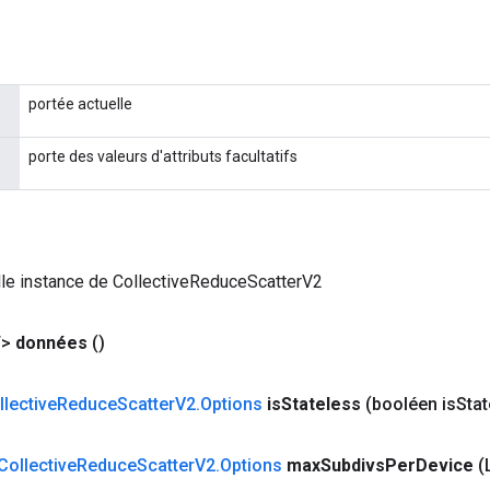
portée actuelle
porte des valeurs d'attributs facultatifs
le instance de CollectiveReduceScatterV2
>
données
()
llective
Reduce
Scatter
V2
.
Options
is
Stateless
(booléen is
Stat
Collective
Reduce
Scatter
V2
.
Options
max
Subdivs
Per
Device
(