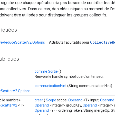
» signifie que chaque opération n'a pas besoin de contrôler les
ions collectives. Dans ce cas, des clés uniques au moment de l'
doivent être utilisées pour distinguer les groupes collectifs.
riquées
Collective
R
iveReduceScatterV2.Options
Attributs facultatifs pour
ubliques
comme Sortie
()
Renvoie le handle symbolique d'un tenseur.
communicationHint
(String communicationHint)
eScatterV2.Options
nd le nombre>
créer
(
Scope
scope,
Operand
<T> input,
Operand
eScatterV2
<T>
Operand
<Integer> groupKey,
Operand
<Integer> i
Operand
<?>> orderingToken, String mergeOp, Str