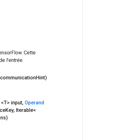
ensorFlow. Cette
e l’entrée.
g communication
Hint)
<T> input
,
Operand
nce
Key
,
Iterable<
ons)