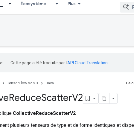
Écosystème
Plus
Cette page a été traduite par l'
API Cloud Translation
.
TensorFlow v2.9.3
Java
Ce co
ive
Reduce
Scatter
V2
ublique
CollectiveReduceScatterV2
ent plusieurs tenseurs de type et de forme identiques et disper