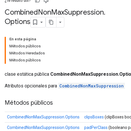
¿Te resultó útil?
Combined
Non
Max
Suppression
.
Options
En esta página
Métodos públicos
Métodos Heredados
Métodos públicos
clase estática pública
CombinedNonMaxSuppression.Opti
Atributos opcionales para
CombinedNonMaxSuppression
Métodos públicos
CombinedNonMaxSuppression.Options
clipsBoxes
(clipBoxes bo
CombinedNonMaxSuppression.Options
padPerClass
(booleano p