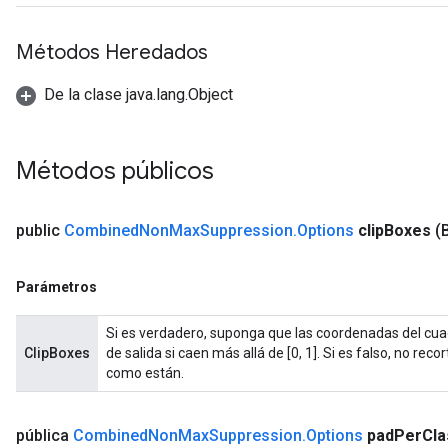
Métodos Heredados
De la clase java.lang.Object
Métodos públicos
public
Combined
Non
Max
Suppression
.
Options
clip
Boxes
(
Parámetros
Si es verdadero, suponga que las coordenadas del cuadr
ClipBoxes
de salida si caen más allá de [0, 1]. Si es falso, no rec
como están.
pública
Combined
Non
Max
Suppression
.
Options
pad
Per
Cla